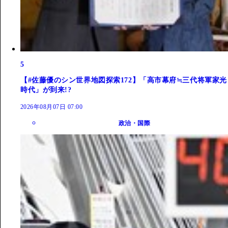
5
【#佐藤優のシン世界地図探索172】「高市幕府≒三代将軍家光
時代」が到来!?
2026年08月07日 07:00
政治・国際