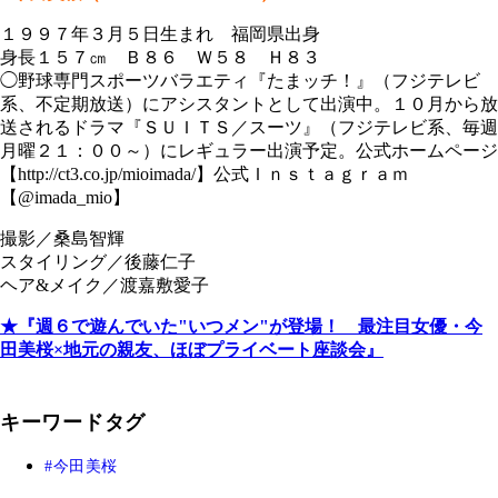
１９９７年３月５日生まれ 福岡県出身
身長１５７㎝ Ｂ８６ Ｗ５８ Ｈ８３
◯野球専門スポーツバラエティ『たまッチ！』（フジテレビ
系、不定期放送）にアシスタントとして出演中。１０月から放
送されるドラマ『ＳＵＩＴＳ／スーツ』（フジテレビ系、毎週
月曜２１：００～）にレギュラー出演予定。公式ホームページ
【http://ct3.co.jp/mioimada/】公式Ｉｎｓｔａｇｒａｍ
【@imada_mio】
撮影／桑島智輝
スタイリング／後藤仁子
ヘア&メイク／渡嘉敷愛子
★『週６で遊んでいた"いつメン"が登場！ 最注目女優・今
田美桜×地元の親友、ほぼプライベート座談会』
キーワードタグ
今田美桜