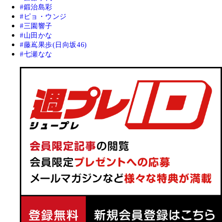
鍛治島彩
ピョ・ウンジ
三園響子
山田かな
藤嶌果歩(日向坂46)
七瀬なな