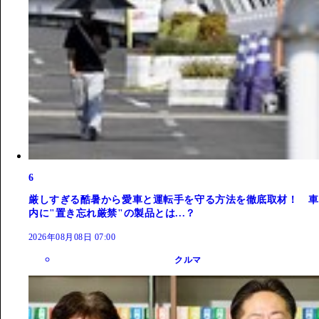
6
厳しすぎる酷暑から愛車と運転手を守る方法を徹底取材！ 車
内に"置き忘れ厳禁"の製品とは...？
2026年08月08日 07:00
クルマ