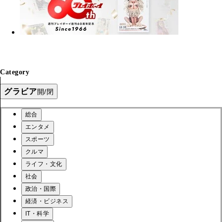
Category
グラビア
開/閉
総合
エンタメ
スポーツ
クルマ
ライフ・文化
社会
政治・国際
経済・ビジネス
IT・科学