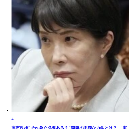
4
高市政権"それ急ぐ必要ある？"問題の不穏な力学とは？ 「実