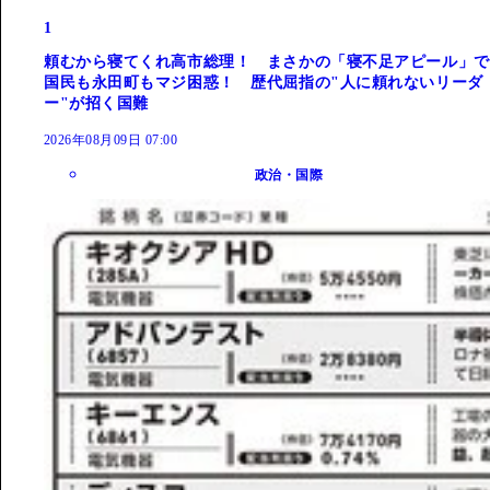
1
頼むから寝てくれ高市総理！ まさかの「寝不足アピール」で
国民も永田町もマジ困惑！ 歴代屈指の"人に頼れないリーダ
ー"が招く国難
2026年08月09日 07:00
政治・国際