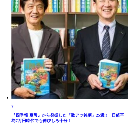
7
『四季報 夏号』から発掘した「激アツ銘柄」25選!! 日経平
均7万円時代でも伸びしろ十分！