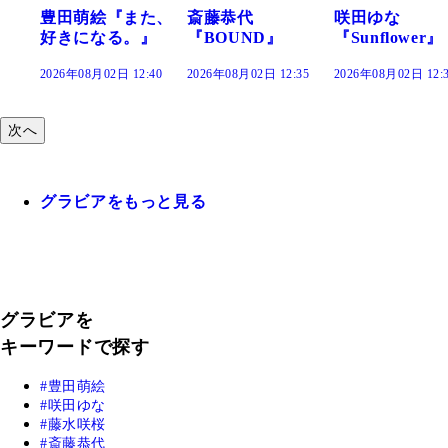
た、
斎藤恭代
咲田ゆな
藤水咲桜『花
』
『BOUND』
『Sunflower』
だまり』
:40
2026年08月02日 12:35
2026年08月02日 12:30
2026年08月02日 12:
次へ
グラビアをもっと見る
グラビアを
キーワードで探す
豊田萌絵
咲田ゆな
藤水咲桜
斎藤恭代