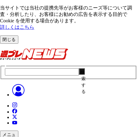
当サイトでは当社の提携先等がお客様のニーズ等について調
査・分析したり、お客様にお勧めの広告を表⽰する⽬的で
Cookie を使⽤する場合があります。
詳しくはこちら
閉じる
検
索
す
る
メニュ