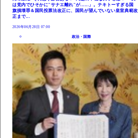
は党内でひそかに"サナエ離れ"が......」。テキトーすぎる国
旗損壊罪＆国民投票法改正に、国民が望んでいない皇室典範改
正まで...
2026年06月28日 07:00
政治・国際