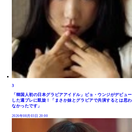
3
「韓国人初の日本グラビアアイドル」ピョ・ウンジがデビュー
した週プレに凱旋！「まさか妹とグラビアで共演するとは思わ
なかったです」
2026年08月03日 20:00