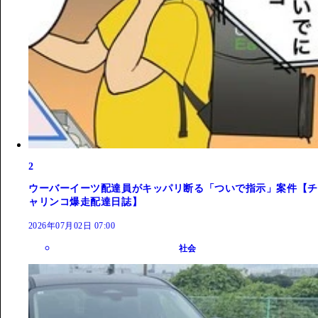
2
ウーバーイーツ配達員がキッパリ断る「ついで指示」案件【チ
ャリンコ爆走配達日誌】
2026年07月02日 07:00
社会