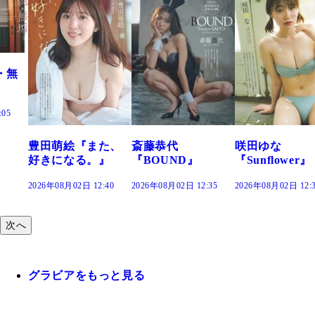
た、
斎藤恭代
咲田ゆな
藤水咲桜『花
』
『BOUND』
『Sunflower』
だまり』
:40
2026年08月02日 12:35
2026年08月02日 12:30
2026年08月02日 12:
次へ
グラビアをもっと見る