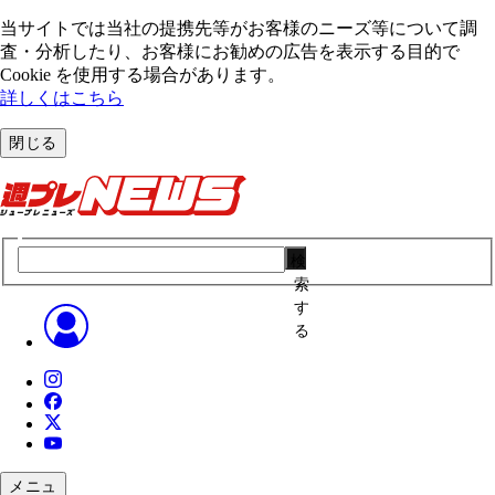
当サイトでは当社の提携先等がお客様のニーズ等について調
査・分析したり、お客様にお勧めの広告を表⽰する⽬的で
Cookie を使⽤する場合があります。
詳しくはこちら
閉じる
検
索
す
る
メニュ