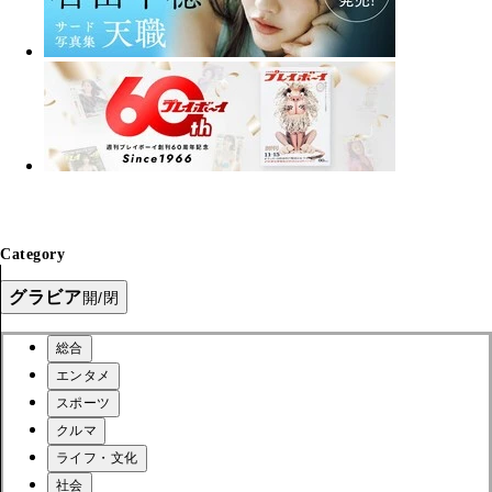
Category
グラビア
開/閉
総合
エンタメ
スポーツ
クルマ
ライフ・文化
社会