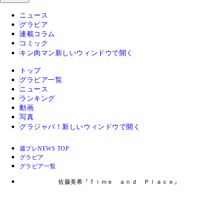
ニュース
グラビア
連載コラム
コミック
キン肉マン
新しいウィンドウで開く
トップ
グラビア一覧
ニュース
ランキング
動画
写真
グラジャパ！
新しいウィンドウで開く
週プレNEWS TOP
グラビア
グラビア一覧
佐藤美希『Ｔｉｍｅ ａｎｄ Ｐｌａｃｅ』