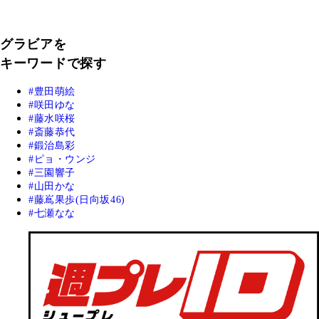
グラビアを
キーワードで探す
豊田萌絵
咲田ゆな
藤水咲桜
斎藤恭代
鍛治島彩
ピョ・ウンジ
三園響子
山田かな
藤嶌果歩(日向坂46)
七瀬なな