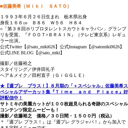
■佐藤美希（Ｍｉｋｉ ＳＡＴＯ）
１９９３年６月２６日生まれ 栃木県出身
身長１６６㎝ Ｂ８６ Ｗ５６ Ｈ８４
○「第３８回ホリプロタレントスカウトキャラバン」グランプ
リを受賞。『ＦＯＯＴ×ＢＲＡＩＮ』（テレビ東京系）レギュ
ラー出演。
公式Twitter【@sato_miki626】公式Instagram【@satomiki0626】
公式LINE BLOG【@sato_miki】
撮影／佐藤裕之
スタイリング／伊井田礼子
ヘア＆メイク／田村直子（ＧｉＧＧＬＥ）
★【週プレ プラス！】８月期の「＋スペシャル」佐藤美希ス
ペシャルアザーカット集『Ｔｉｍｅ ａｎｄ Ｐｌａｃｅ』好
評配信中！
サトミキの美麗カットが１００枚超見られる奇跡のスペシャル
コンテンツ限定ムービーも！
撮影／佐藤裕之 価格／３０日間・１５００円（税込）
＊『週プレ プラス！』は『週プレ グラジャパ！』から加入で
きる定額メニューです