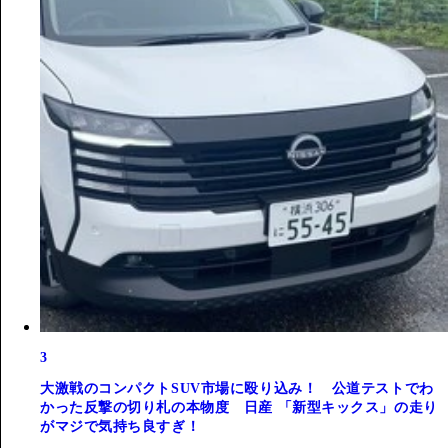
3
大激戦のコンパクトSUV市場に殴り込み！ 公道テストでわ
かった反撃の切り札の本物度 日産 「新型キックス」の走り
がマジで気持ち良すぎ！