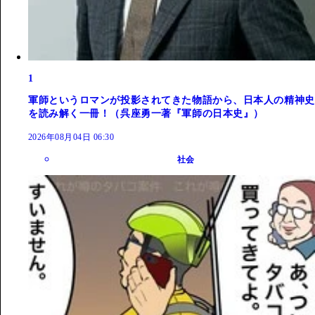
1
軍師というロマンが投影されてきた物語から、日本人の精神史
を読み解く一冊！（呉座勇一著『軍師の日本史』）
2026年08月04日 06:30
社会