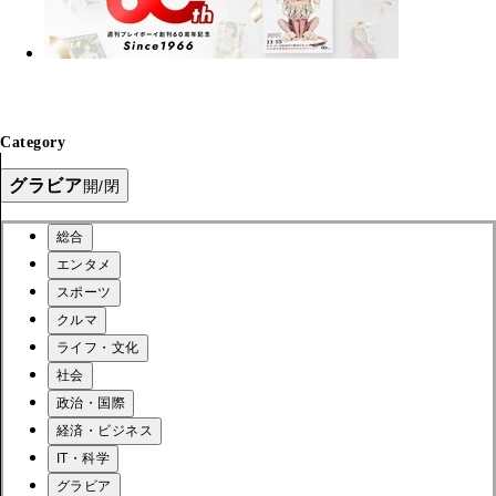
Category
グラビア
開/閉
総合
エンタメ
スポーツ
クルマ
ライフ・文化
社会
政治・国際
経済・ビジネス
IT・科学
グラビア