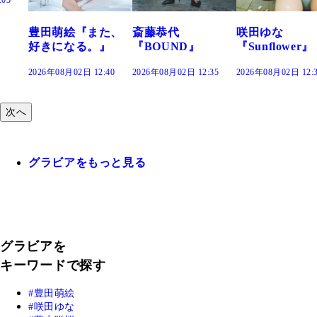
た、
斎藤恭代
咲田ゆな
藤水咲桜『花
』
『BOUND』
『Sunflower』
だまり』
:40
2026年08月02日 12:35
2026年08月02日 12:30
2026年08月02日 12:
次へ
グラビアをもっと見る
グラビアを
キーワードで探す
豊田萌絵
咲田ゆな