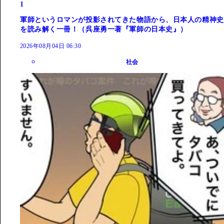
1
軍師というロマンが投影されてきた物語から、日本人の精神史
を読み解く一冊！（呉座勇一著『軍師の日本史』）
2026年08月04日 06:30
社会