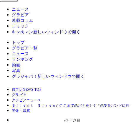
ニュース
グラビア
連載コラム
コミック
キン肉マン
新しいウィンドウで開く
トップ
グラビア一覧
ニュース
ランキング
動画
写真
グラジャパ！
新しいウィンドウで開く
週プレNEWS TOP
グラビア
グラビアニュース
Ｓｉｌｅｎｔ Ｓｉｒｅｎがここまで恋バナを！？「恋愛をバンドに持
画像・写真
2ページ目