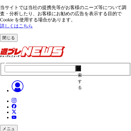
当サイトでは当社の提携先等がお客様のニーズ等について調
査・分析したり、お客様にお勧めの広告を表⽰する⽬的で
Cookie を使⽤する場合があります。
詳しくはこちら
閉じる
検
索
す
る
メニュ