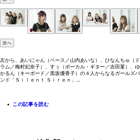
左から、あいにゃん（ベース／山内あいな）、ひな
左から、あいにゃん、すぅ、ゆかるん
ゅ（ドラム／梅村妃奈子）、すぅ（ボーカル・ギタ
次へ
吉田菫）、ゆかるん（キーボード／黒坂優香子）の
からなるガールズバンド「Ｓｉｌｅｎｔ Ｓｉｒｅ
左から、あいにゃん（ベース／山内あいな）、ひなんちゅ（ド
ラム／梅村妃奈子）、すぅ（ボーカル・ギター／吉田菫）、ゆ
かるん（キーボード／黒坂優香子）の４人からなるガールズバ
リーダーで、ドラム担当のひなんちゅこと梅村妃奈
（右）ボーカル・ギター担当、すぅこと吉田菫
キーボード担当、ゆかるんこと黒坂優香子
ベース担当、あいにゃんこと山内あいな
ンド「Ｓｉｌｅｎｔ Ｓｉｒｅｎ」...
この記事を読む