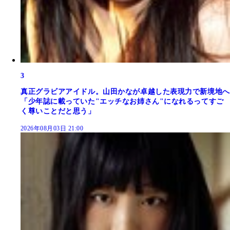
3
真正グラビアアイドル。山田かなが卓越した表現力で新境地へ
「少年誌に載っていた"エッチなお姉さん"になれるってすご
く尊いことだと思う」
2026年08月03日 21:00