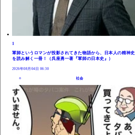
1
軍師というロマンが投影されてきた物語から、日本人の精神史
を読み解く一冊！（呉座勇一著『軍師の日本史』）
2026年08月04日 06:30
社会