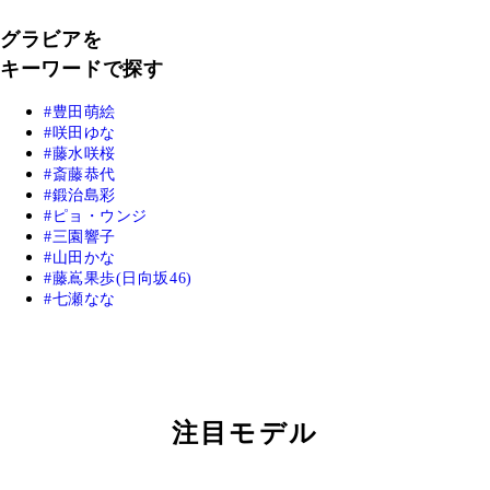
グラビアを
キーワードで探す
豊田萌絵
咲田ゆな
藤水咲桜
斎藤恭代
鍛治島彩
ピョ・ウンジ
三園響子
山田かな
藤嶌果歩(日向坂46)
七瀬なな
注目モデル