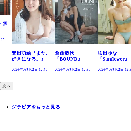
た、
斎藤恭代
咲田ゆな
藤水咲桜『花
』
『BOUND』
『Sunflower』
だまり』
:40
2026年08月02日 12:35
2026年08月02日 12:30
2026年08月02日 12:
次へ
グラビアをもっと見る