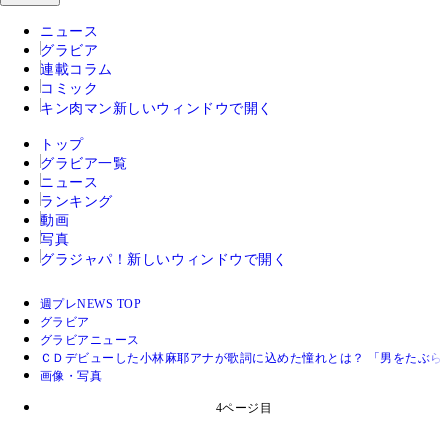
ニュース
グラビア
連載コラム
コミック
キン肉マン
新しいウィンドウで開く
トップ
グラビア一覧
ニュース
ランキング
動画
写真
グラジャパ！
新しいウィンドウで開く
週プレNEWS TOP
グラビア
グラビアニュース
ＣＤデビューした小林麻耶アナが歌詞に込めた憧れとは？ 「男をたぶら
画像・写真
4ページ目