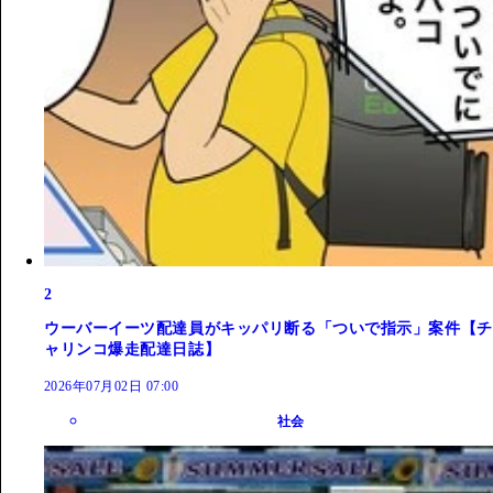
2
ウーバーイーツ配達員がキッパリ断る「ついで指示」案件【チ
ャリンコ爆走配達日誌】
2026年07月02日 07:00
社会