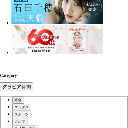
Category
グラビア
開/閉
総合
エンタメ
スポーツ
クルマ