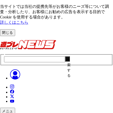
当サイトでは当社の提携先等がお客様のニーズ等について調
査・分析したり、お客様にお勧めの広告を表⽰する⽬的で
Cookie を使⽤する場合があります。
詳しくはこちら
閉じる
検
索
す
る
メニュ