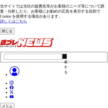
当サイトでは当社の提携先等がお客様のニーズ等について調
査・分析したり、お客様にお勧めの広告を表⽰する⽬的で
Cookie を使⽤する場合があります。
詳しくはこちら
閉じる
検
索
す
る
メニュ