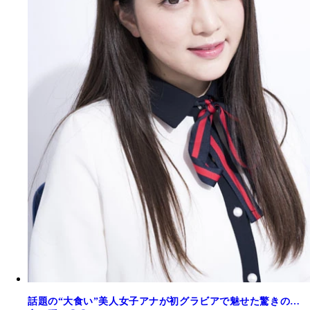
話題の“大食い”美人女子アナが初グラビアで魅せた驚きの…