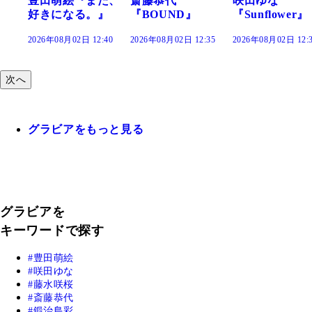
『また、
斎藤恭代
咲田ゆな
藤水咲桜
る。』
『BOUND』
『Sunflower』
だまり』
日 12:40
2026年08月02日 12:35
2026年08月02日 12:30
2026年08月02日
次へ
グラビアをもっと見る
グラビアを
キーワードで探す
豊田萌絵
咲田ゆな
藤水咲桜
斎藤恭代
鍛治島彩