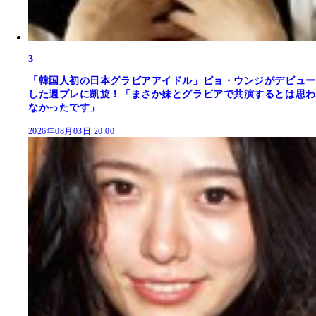
3
「韓国人初の日本グラビアアイドル」ピョ・ウンジがデビュー
した週プレに凱旋！「まさか妹とグラビアで共演するとは思わ
なかったです」
2026年08月03日 20:00