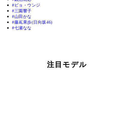
ピョ・ウンジ
三園響子
山田かな
藤嶌果歩(日向坂46)
七瀬なな
注目モデル