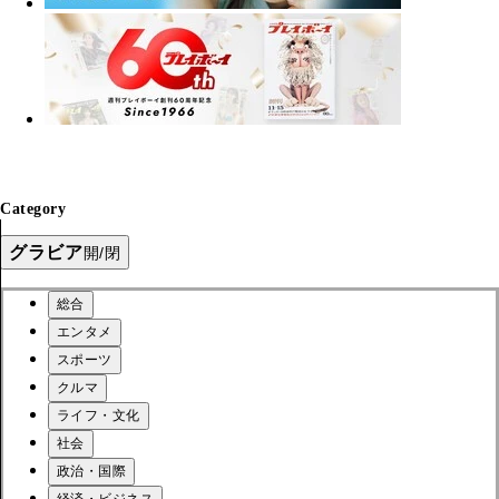
Category
グラビア
開/閉
総合
エンタメ
スポーツ
クルマ
ライフ・文化
社会
政治・国際