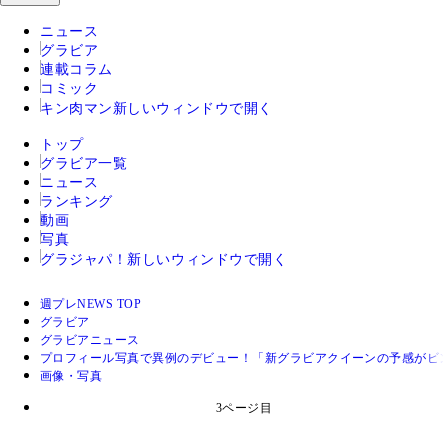
ニュース
グラビア
連載コラム
コミック
キン肉マン
新しいウィンドウで開く
トップ
グラビア一覧
ニュース
ランキング
動画
写真
グラジャパ！
新しいウィンドウで開く
週プレNEWS TOP
グラビア
グラビアニュース
プロフィール写真で異例のデビュー！「新グラビアクイーンの予感がビ
画像・写真
3ページ目