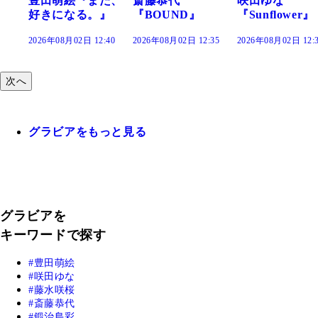
た、
斎藤恭代
咲田ゆな
藤水咲桜『花
』
『BOUND』
『Sunflower』
だまり』
:40
2026年08月02日 12:35
2026年08月02日 12:30
2026年08月02日 12:
次へ
グラビアをもっと見る
グラビアを
キーワードで探す
豊田萌絵
咲田ゆな
藤水咲桜
斎藤恭代
鍛治島彩