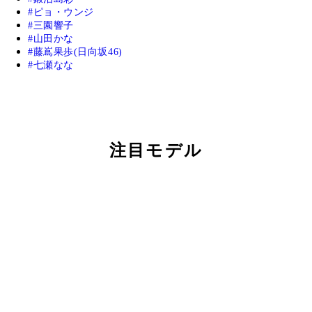
ピョ・ウンジ
三園響子
山田かな
藤嶌果歩(日向坂46)
七瀬なな
注目モデル