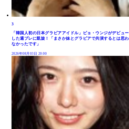
3
「韓国人初の日本グラビアアイドル」ピョ・ウンジがデビュー
した週プレに凱旋！「まさか妹とグラビアで共演するとは思わ
なかったです」
2026年08月03日 20:00