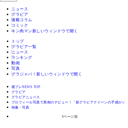
ニュース
グラビア
連載コラム
コミック
キン肉マン
新しいウィンドウで開く
トップ
グラビア一覧
ニュース
ランキング
動画
写真
グラジャパ！
新しいウィンドウで開く
週プレNEWS TOP
グラビア
グラビアニュース
プロフィール写真で異例のデビュー！「新グラビアクイーンの予感がビ
画像・写真
5ページ目