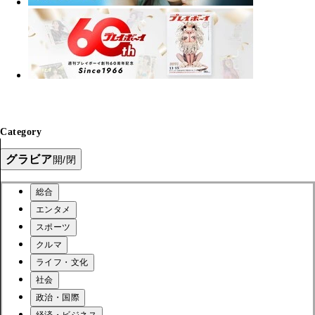
Category
グラビア
開/閉
総合
エンタメ
スポーツ
クルマ
ライフ・文化
社会
政治・国際