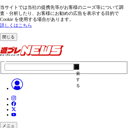
当サイトでは当社の提携先等がお客様のニーズ等について調
査・分析したり、お客様にお勧めの広告を表⽰する⽬的で
Cookie を使⽤する場合があります。
詳しくはこちら
閉じる
検
索
す
る
メニュ