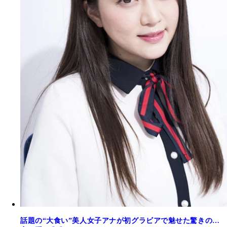
話題の“大食い”美人女子アナが初グラビアで魅せた驚きの…