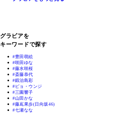
グラビアを
キーワードで探す
豊田萌絵
咲田ゆな
藤水咲桜
斎藤恭代
鍛治島彩
ピョ・ウンジ
三園響子
山田かな
藤嶌果歩(日向坂46)
七瀬なな