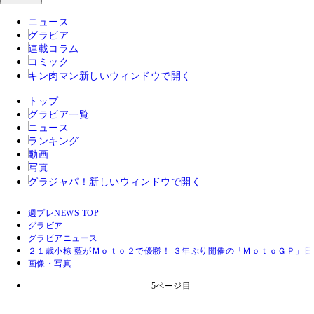
ニュース
グラビア
連載コラム
コミック
キン肉マン
新しいウィンドウで開く
トップ
グラビア一覧
ニュース
ランキング
動画
写真
グラジャパ！
新しいウィンドウで開く
週プレNEWS TOP
グラビア
グラビアニュース
２１歳小椋 藍がＭｏｔｏ２で優勝！ ３年ぶり開催の「ＭｏｔｏＧＰ」
画像・写真
5ページ目