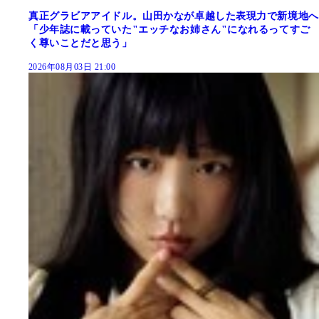
真正グラビアアイドル。山田かなが卓越した表現力で新境地へ
「少年誌に載っていた"エッチなお姉さん"になれるってすご
く尊いことだと思う」
2026年08月03日 21:00