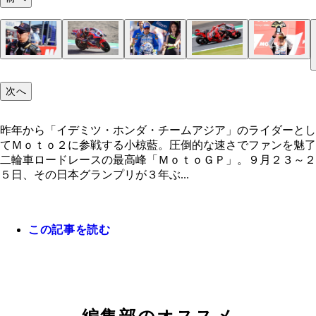
昨年から「イデミツ・ホンダ・チームアジア」のラ
Ｍｏｔｏ３クラスで３位を決めた２１歳の佐々木歩
母国グランプリで今シーズン３勝目を挙げた小椋（
中上貴晶は第１５戦でのクラッシュにより右手薬指
ワイルドカードで最高峰の舞台に挑んだ長島哲太は
代役参戦した津田拓也はレース中にマシンが炎上す
ＭｏｔｏＧＰクラスの優勝は独走状態だったドゥカ
ーとしてＭｏｔｏ２に参戦する小椋藍。圧倒的な速
は、「最低でも表彰台だと思っていた」とコメント
央）。現在、年間チャンピオン争い２位につけてい
指を負傷。痛みを抱えながらの挑戦だったが２０位
リタイア。だが、中上貴晶の負傷により次戦のタイ
ラブルでリタイア。「スズキ最後の日本ＧＰを完走
のジャック・ミラー。テールカウルにはウワサの空
次へ
ファンを魅了
王座奪取に期待
ィニッシュした
にも出場が決定
かった」
バイスが！
昨年から「イデミツ・ホンダ・チームアジア」のライダーとし
青木タカオ氏
てＭｏｔｏ２に参戦する小椋藍。圧倒的な速さでファンを魅了
二輪車ロードレースの最高峰「ＭｏｔｏＧＰ」。９月２３～２
５日、その日本グランプリが３年ぶ...
この記事を読む