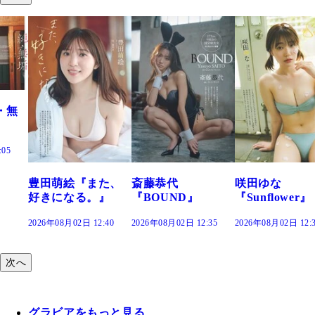
た、
斎藤恭代
咲田ゆな
藤水咲桜『花
』
『BOUND』
『Sunflower』
だまり』
:40
2026年08月02日 12:35
2026年08月02日 12:30
2026年08月02日 12:
次へ
グラビアをもっと見る