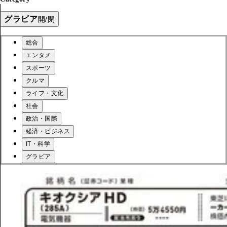
グラビア
開/閉
総合
エンタメ
スポーツ
クルマ
ライフ・文化
社会
政治・国際
経済・ビジネス
IT・科学
グラビア