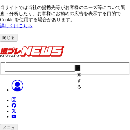
当サイトでは当社の提携先等がお客様のニーズ等について調
査・分析したり、お客様にお勧めの広告を表⽰する⽬的で
Cookie を使⽤する場合があります。
詳しくはこちら
閉じる
検
索
す
る
メニュ