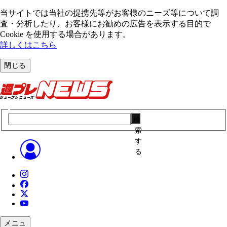
当サイトでは当社の提携先等がお客様のニーズ等について調
査・分析したり、お客様にお勧めの広告を表⽰する⽬的で
Cookie を使⽤する場合があります。
詳しくはこちら
閉じる
検
索
す
る
メニュ