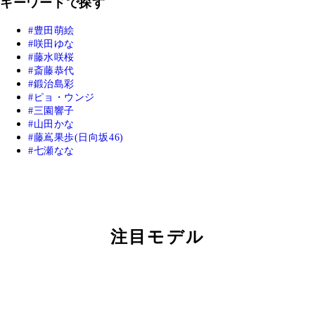
キーワードで探す
豊田萌絵
咲田ゆな
藤水咲桜
斎藤恭代
鍛治島彩
ピョ・ウンジ
三園響子
山田かな
藤嶌果歩(日向坂46)
七瀬なな
注目モデル