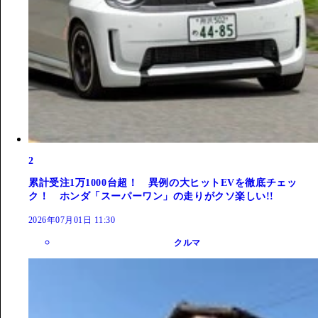
2
累計受注1万1000台超！ 異例の大ヒットEVを徹底チェッ
ク！ ホンダ「スーパーワン」の走りがクソ楽しい!!
2026年07月01日 11:30
クルマ