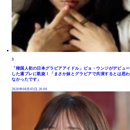
3
「韓国人初の日本グラビアアイドル」ピョ・ウンジがデビュー
した週プレに凱旋！「まさか妹とグラビアで共演するとは思わ
なかったです」
2026年08月03日 20:00