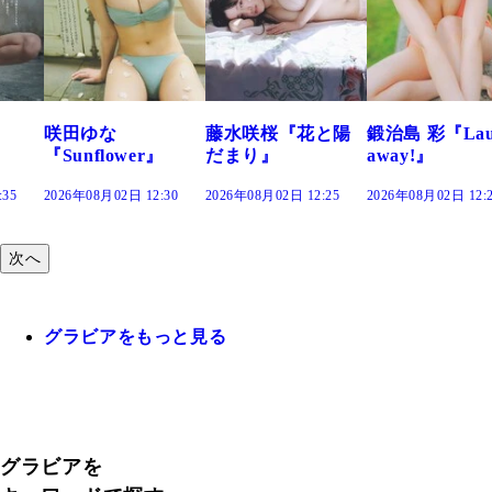
咲田ゆな
藤水咲桜『花と陽
鍛治島 彩『Lau
『Sunflower』
だまり』
away!』
:35
2026年08月02日 12:30
2026年08月02日 12:25
2026年08月02日 12:
次へ
グラビアをもっと見る
グラビアを