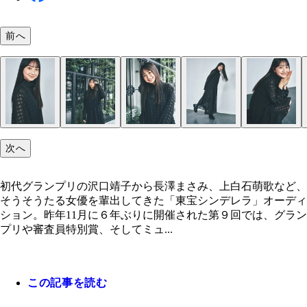
前へ
次へ
初代グランプリの沢口靖子から長澤まさみ、上白石萌歌など、
そうそうたる女優を輩出してきた「東宝シンデレラ」オーディ
ション。昨年11月に６年ぶりに開催された第９回では、グラン
プリや審査員特別賞、そしてミュ...
この記事を読む
西川愛莉
西川愛莉
西川愛莉
西川愛莉
西川愛莉
西川愛莉
西川愛莉
西川愛莉
西川愛莉
西川愛莉
西川愛莉
西川愛莉
西川愛莉