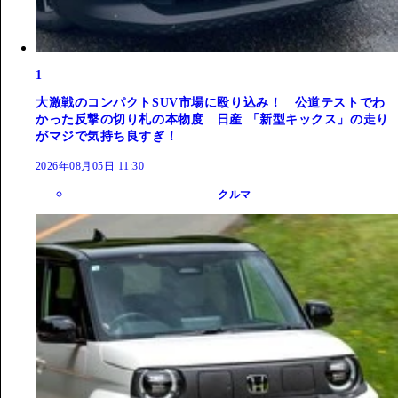
1
大激戦のコンパクトSUV市場に殴り込み！ 公道テストでわ
かった反撃の切り札の本物度 日産 「新型キックス」の走り
がマジで気持ち良すぎ！
2026年08月05日 11:30
クルマ