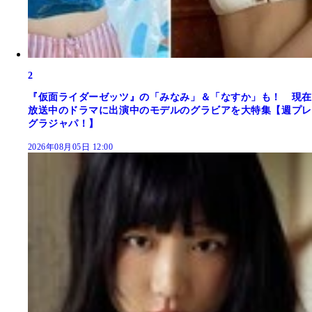
2
『仮面ライダーゼッツ』の「みなみ」＆「なすか」も！ 現在
放送中のドラマに出演中のモデルのグラビアを大特集【週プレ
グラジャパ！】
2026年08月05日 12:00