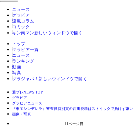
ニュース
グラビア
連載コラム
コミック
キン肉マン
新しいウィンドウで開く
トップ
グラビア一覧
ニュース
ランキング
動画
写真
グラジャパ！
新しいウィンドウで開く
週プレNEWS TOP
グラビア
グラビアニュース
『東宝シンデレラ』審査員特別賞の西川愛莉はストイックで負けず嫌い
画像・写真
11ページ目