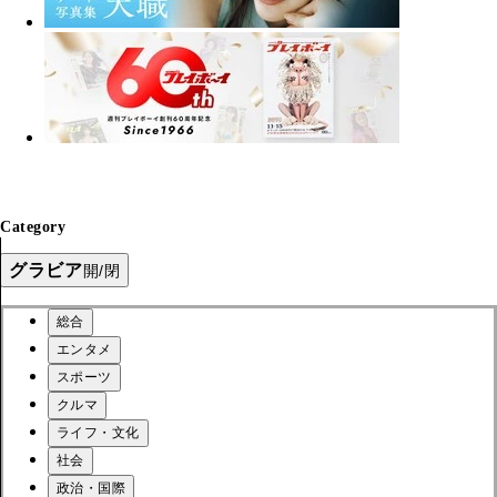
Category
グラビア
開/閉
総合
エンタメ
スポーツ
クルマ
ライフ・文化
社会
政治・国際