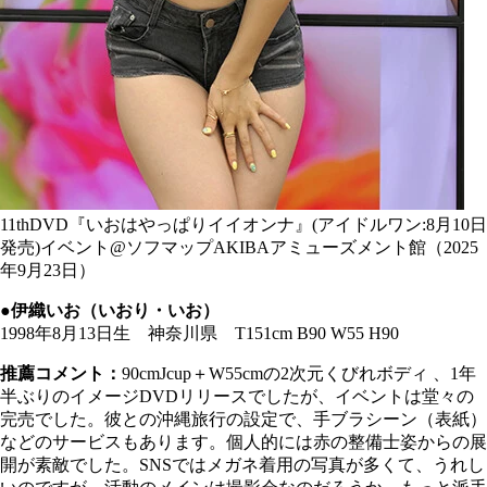
11thDVD『いおはやっぱりイイオンナ』(アイドルワン:8月10日
発売)イベント@ソフマップAKIBAアミューズメント館（2025
年9月23日）
●伊織いお（いおり・いお）
1998年8月13日生 神奈川県 T151cm B90 W55 H90
推薦コメント：
90cmJcup＋W55cmの2次元くびれボディ 、1年
半ぶりのイメージDVDリリースでしたが、イベントは堂々の
完売でした。彼との沖縄旅行の設定で、手ブラシーン（表紙）
などのサービスもあります。個人的には赤の整備士姿からの展
開が素敵でした。SNSではメガネ着用の写真が多くて、うれし