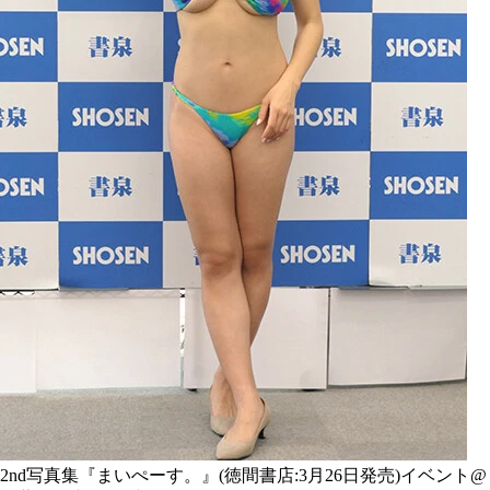
2nd写真集『まいぺーす。』(徳間書店:3月26日発売)イベント@