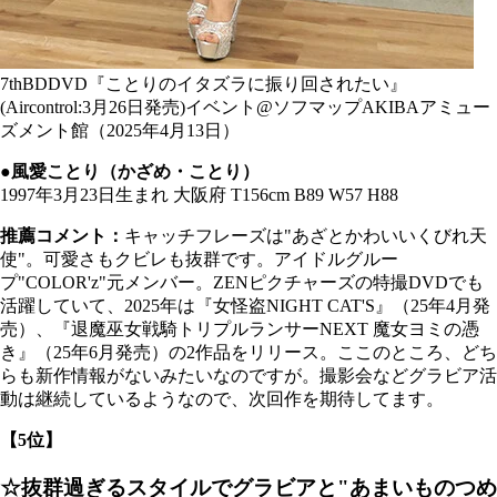
7thBDDVD『ことりのイタズラに振り回されたい』
(Aircontrol:3月26日発売)イベント@ソフマップAKIBAアミュー
ズメント館（2025年4月13日）
●風愛ことり（かざめ・ことり）
1997年3月23日生まれ 大阪府 T156cm B89 W57 H88
推薦コメント：
キャッチフレーズは"あざとかわいいくびれ天
使"。可愛さもクビレも抜群です。アイドルグルー
プ"COLOR'z"元メンバー。ZENピクチャーズの特撮DVDでも
活躍していて、2025年は『女怪盗NIGHT CAT'S』（25年4月発
売）、『退魔巫女戦騎トリプルランサーNEXT 魔女ヨミの憑
き』（25年6月発売）の2作品をリリース。ここのところ、どち
らも新作情報がないみたいなのですが。撮影会などグラビア活
動は継続しているようなので、次回作を期待してます。
【5位】
☆抜群過ぎるスタイルでグラビアと"あまいものつめ