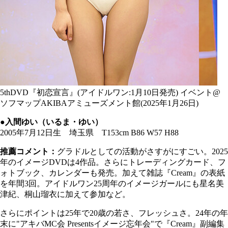
5thDVD『初恋宣言』(アイドルワン:1月10日発売) イベント@
ソフマップAKIBAアミューズメント館(2025年1月26日)
●入間ゆい（いるま・ゆい）
2005年7月12日生 埼玉県 T153cm B86 W57 H88
推薦コメント：
グラドルとしての活動がさすがにすごい。2025
年のイメージDVDは4作品。さらにトレーディングカード、フ
ォトブック、カレンダーも発売。加えて雑誌『Cream』の表紙
を年間3回。アイドルワン25周年のイメージガールにも星名美
津紀、桐山瑠衣に加えて参加など。
さらにポイントは25年で20歳の若さ、フレッシュさ。24年の年
末に"アキバMC会 Presentsイメージ忘年会"で『Cream』副編集