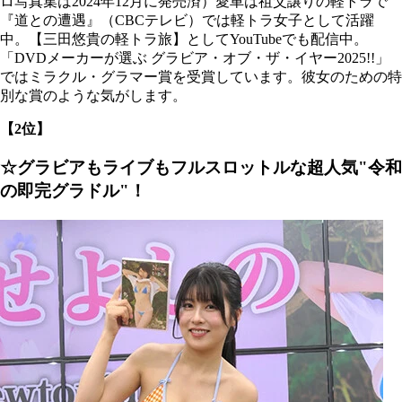
ロ写真集は2024年12月に発売済）愛車は祖父譲りの軽トラで
『道との遭遇』（CBCテレビ）では軽トラ女子として活躍
中。【三田悠貴の軽トラ旅】としてYouTubeでも配信中。
「DVDメーカーが選ぶ グラビア・オブ・ザ・イヤー2025!!」
ではミラクル・グラマー賞を受賞しています。彼女のための特
別な賞のような気がします。
【2位】
☆グラビアもライブもフルスロットルな超人気"令和
の即完グラドル"！