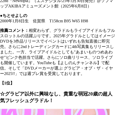
22nd『Newtopia』（エスデジタル:25年5月30日発売）@ソフマ
ップAKIBAアミューズメント館（2025年6月8日）
●ちとせよしの
2000年1月8日生 佐賀県 T158cm B95 W65 H98
推薦コメント：
相変わらず、グラドルもライブアイドルもフル
スロットルの活躍ぶりです。2025年グラドルとしてはイメージ
DVDを3作品リリースでイベントはいずれも告知直後に即完
売。さらに2ndトレーディングカードに4th写真集もリリースし
ました。一方、ライブアイドルとしても"あまいものつめあわ
せ"ピンク色担当で活躍。さらにソロ曲リリース、ソロライブ
も開催しています。YouTubeも【よしのんチャンネル】で配
信。そして「DVDメーカーが選ぶ グラビア・オブ・ザ・イヤ
ー2025!!」では週プレ賞を受賞しております。
【1位】
☆グラビア以外に興味なし、貴重な弱冠20歳の超人
気フレッシュグラドル！