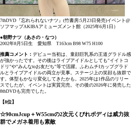
7thDVD『忘れられないナツ』(竹書房:5月23日発売)イベント@
ソフマップAKIBAアミューズメント館（2025年6月1日）
●朝野ナツ（あさの・なつ）
2002年8月5日生 愛知県 T163cm B98 W75 H100
推薦コメント：
デビュー当初は、童顔巨乳系の王道グラドル感
が強かったです。その後はライブアイドルとしても"イイトコ
ドリ"や"みんなtoお友だち"等で活躍。ふわムチIカップグラド
ルとライブアイドルの両立が見事。ステージ上の笑顔も抜群で
す。体型もかなり変化してきたかも。2025年は1作品のリリー
スでしたが、イベントは実質完売。その後の2026年に発売した
8thDVDも完売でした。
【8位】
☆90cmJcup＋W55cmの2次元くびれボディは威力抜
群でメガネ着用も素敵