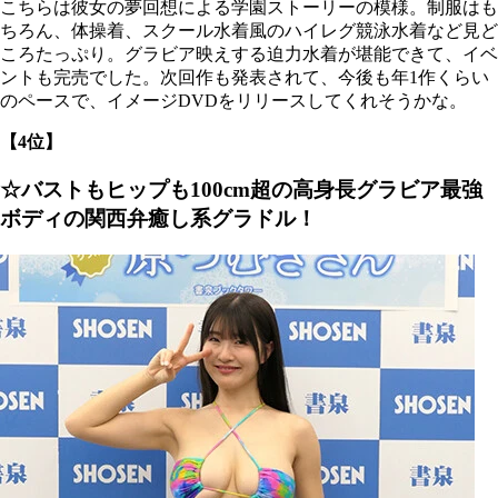
こちらは彼女の夢回想による学園ストーリーの模様。制服はも
ちろん、体操着、スクール水着風のハイレグ競泳水着など見ど
ころたっぷり。グラビア映えする迫力水着が堪能できて、イベ
ントも完売でした。次回作も発表されて、今後も年1作くらい
のペースで、イメージDVDをリリースしてくれそうかな。
【4位】
☆バストもヒップも100cm超の高身長グラビア最強
ボディの関西弁癒し系グラドル！