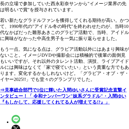
長の立場で参加していた西永彩奈サンから"イメージ業界の先
は明るいで賞"を授与されています。
若い新たなグラドルファンを獲得してくれる期待が高い。かつ
て、1990年代の"アイドル冬の時代"を終われせたのが、当時10
代なかばだった雛形あきこのグラビア活動で、当時、アイドル
に興味がなかった中高生男子を一気に振り返らせました。
もう一点、気になる点は、グラビア活動以外にはあまり興味が
ないこと。イメージDVDや撮影会には積極的で後輩の面倒見
もいいですが。それ以外のタレント活動、演技、ライブアイド
ルには興味はなくて「家で寝ていたい」という貴重な方でもあ
ります。変化するかもしれないけど。「グラビア・オブ・ザ・
イヤー2025!!」でも堂々のグランプリでした。
⇒見事総合部門で1位に輝いた入間ゆいさんに受賞記念直撃イ
ンタビュー！「 令和ナンバーワン"妹系グラドル"・入間ゆい
『もしかして、応援してくれてる人が増えてる!?』」