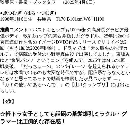
秋葉原・書泉・ブックタワー（2025年4月6日）
●原つむぎ（はら・つむぎ）
1998年1月6日生 兵庫県 T170 B101cm W64 H100
推薦コメント：
バストもヒップも100cm超の高身長グラビア最
強ボディ。軟乳Iカップの関西弁癒し系グラドル。25年は2nd写
真集連動作を含めイメージDVD3作品リリースでリリイベは2
回（もう1回は2026年開催）。ドラマでは『天久鷹央の推理カ
ルテ』で病院の受付の小野寺真由役で出演してました。東坂み
ゆと"爆乳パンチ"というコンビを組んで、2025年はM-1の1回
戦突破。「だっちゅーの」の"パイレーツ"を超えられるか？テ
レビは水着で出るのも大変な時代ですが、配信系ならなんとか
なる？と思ってネットで動画を検索したが見つからず......。
『ガキの使いやあらへんで！』の【山-1グランプリ】には出た
らしい。
【3位】
☆軽トラ女子としても話題の茶髪爆乳ミラクル・グ
ラマーは圧倒的な存在感！