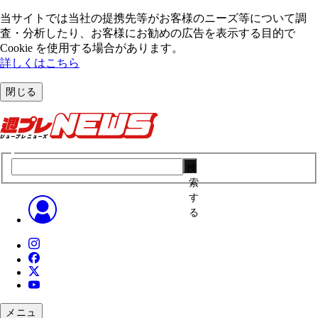
当サイトでは当社の提携先等がお客様のニーズ等について調
査・分析したり、お客様にお勧めの広告を表⽰する⽬的で
Cookie を使⽤する場合があります。
詳しくはこちら
閉じる
検
索
す
る
メニュ