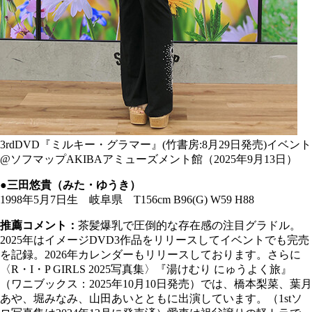
3rdDVD『ミルキー・グラマー』(竹書房:8月29日発売)イベント
@ソフマップAKIBAアミューズメント館（2025年9月13日）
●三田悠貴（みた・ゆうき）
1998年5月7日生 岐阜県 T156cm B96(G) W59 H88
推薦コメント：
茶髪爆乳で圧倒的な存在感の注目グラドル。
2025年はイメージDVD3作品をリリースしてイベントでも完売
を記録。2026年カレンダーもリリースしております。さらに
〈R・I・P GIRLS 2025写真集〉『湯けむり にゅうよく旅』
（ワニブックス：2025年10月10日発売）では、橋本梨菜、葉月
あや、堀みなみ、山田あいとともに出演しています。（1stソ