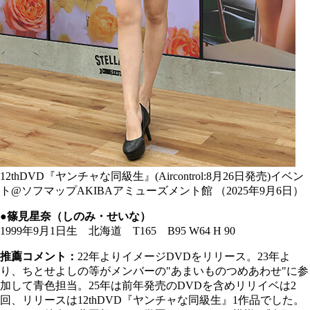
12thDVD『ヤンチャな同級生』(Aircontrol:8月26日発売)イベン
ト@ソフマップAKIBAアミューズメント館 （2025年9月6日）
●篠見星奈（しのみ・せいな）
1999年9月1日生 北海道 T165 B95 W64 H 90
推薦コメント：
22年よりイメージDVDをリリース。23年よ
り、ちとせよしの等がメンバーの"あまいものつめあわせ"に参
加して青色担当。25年は前年発売のDVDを含めリリイベは2
回、リリースは12thDVD『ヤンチャな同級生』1作品でした。