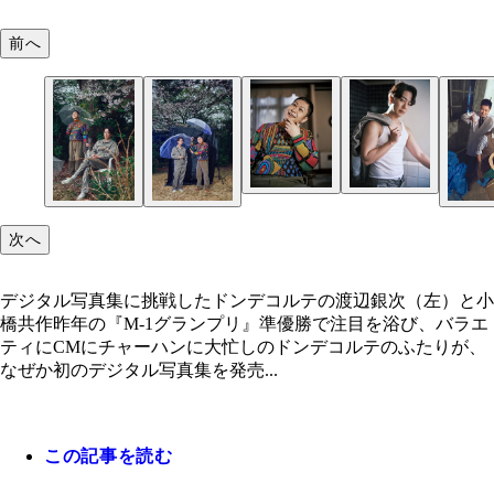
前へ
次へ
デジタル写真集に挑戦したドンデコルテの渡辺銀次（左）と小
橋共作昨年の『M-1グランプリ』準優勝で注目を浴び、バラエ
ティにCMにチャーハンに大忙しのドンデコルテのふたりが、
なぜか初のデジタル写真集を発売...
この記事を読む
渡辺銀次
小橋共作