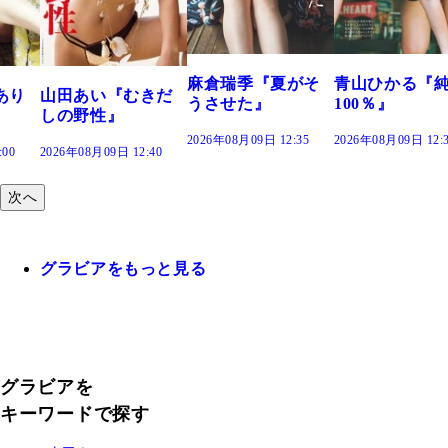
で。』
2026年08月09日 12:
麻倉瑞季『夏がそ
青山ひかる『純度
きだ
うさせた』
100％』
2026年08月09日 12:35
2026年08月09日 12:30
:40
次へ
グラビアをもっと見る
グラビアを
キーワードで探す