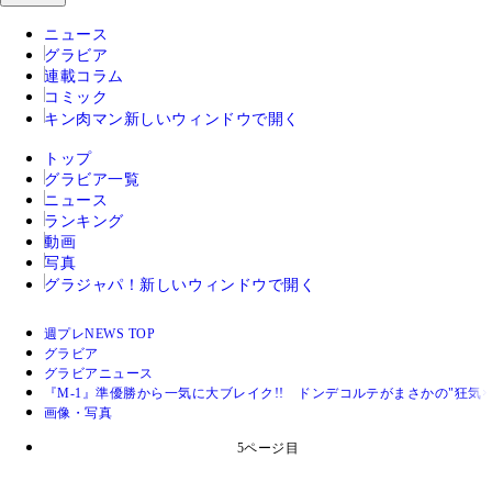
ニュース
グラビア
連載コラム
コミック
キン肉マン
新しいウィンドウで開く
トップ
グラビア一覧
ニュース
ランキング
動画
写真
グラジャパ！
新しいウィンドウで開く
週プレNEWS TOP
グラビア
グラビアニュース
『M-1』準優勝から一気に大ブレイク!! ドンデコルテがまさかの"狂気
画像・写真
5ページ目