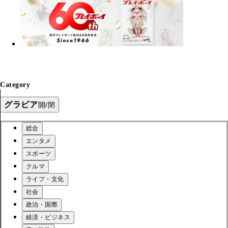
Category
グラビア
開/閉
総合
エンタメ
スポーツ
クルマ
ライフ・文化
社会
政治・国際
経済・ビジネス