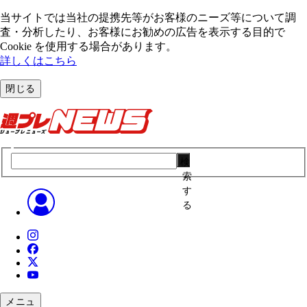
当サイトでは当社の提携先等がお客様のニーズ等について調
査・分析したり、お客様にお勧めの広告を表⽰する⽬的で
Cookie を使⽤する場合があります。
詳しくはこちら
閉じる
検
索
す
る
メニュ