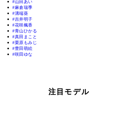
山田あい
麻倉瑞季
溝端葵
吉井明子
花咲楓香
青山ひかる
真田まこと
栗原もみじ
豊田萌絵
咲田ゆな
注目モデル