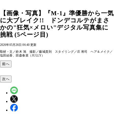
【画像・写真】『M-1』準優勝から一気
に大ブレイク!! ドンデコルテがまさ
かの"狂気×メロい"デジタル写真集に
挑戦 (5ページ目)
2026年05月26日 06:40 更新
取材・文／鈴木 旭 撮影／藤城貴則 スタイリング／庄 将司 ヘア＆メイク／
塩田結香、田森春菜（JULLY）
前へ
次へ