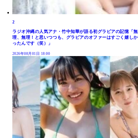
2
ラジオ沖縄の人気アナ・竹中知華が語る初グラビアの記憶「無
理、無理！と思いつつも、グラビアのオファーはすごく嬉しか
ったんです（笑）」
2026年08月01日 18:00