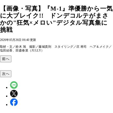
【画像・写真】『M-1』準優勝から一気
に大ブレイク!! ドンデコルテがまさ
かの"狂気×メロい"デジタル写真集に
挑戦
2026年05月26日 06:40 更新
取材・文／鈴木 旭 撮影／藤城貴則 スタイリング／庄 将司 ヘア＆メイク／
塩田結香、田森春菜（JULLY）
前へ
次へ