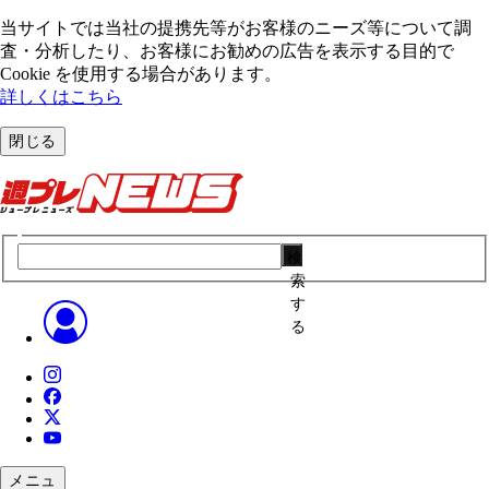
当サイトでは当社の提携先等がお客様のニーズ等について調
査・分析したり、お客様にお勧めの広告を表⽰する⽬的で
Cookie を使⽤する場合があります。
詳しくはこちら
閉じる
検
索
す
る
メニュ