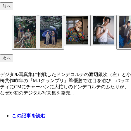
前へ
次へ
デジタル写真集に挑戦したドンデコルテの渡辺銀次（左）と小
橋共作昨年の『M-1グランプリ』準優勝で注目を浴び、バラエ
ティにCMにチャーハンに大忙しのドンデコルテのふたりが、
なぜか初のデジタル写真集を発売...
この記事を読む
渡辺銀次
小橋共作