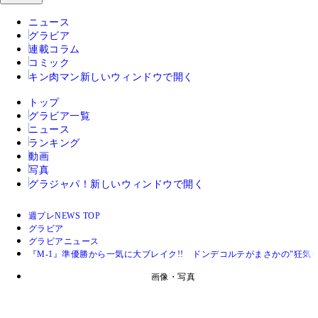
ニュース
グラビア
連載コラム
コミック
キン肉マン
新しいウィンドウで開く
トップ
グラビア一覧
ニュース
ランキング
動画
写真
グラジャパ！
新しいウィンドウで開く
週プレNEWS TOP
グラビア
グラビアニュース
『M-1』準優勝から一気に大ブレイク!! ドンデコルテがまさかの"狂気
画像・写真