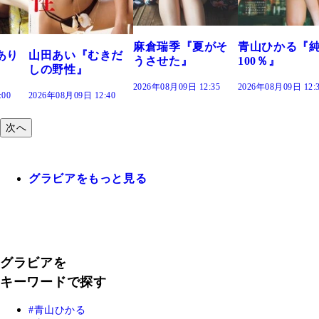
で。
2026年
麻倉瑞季『夏がそ
青山ひかる『純度
あい『むきだ
うさせた』
100％』
野性』
2026年08月09日 12:35
2026年08月09日 12:30
年08月09日 12:40
次へ
グラビアをもっと見る
グラビアを
キーワードで探す
青山ひかる