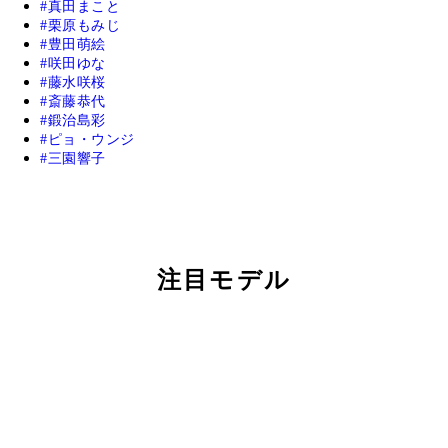
真田まこと
栗原もみじ
豊田萌絵
咲田ゆな
藤水咲桜
斎藤恭代
鍛治島彩
ピョ・ウンジ
三園響子
注目モデル