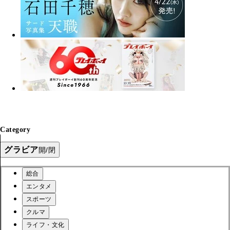
Category
グラビア
開/閉
総合
エンタメ
スポーツ
クルマ
ライフ・文化