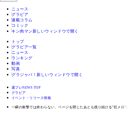
ニュース
グラビア
連載コラム
コミック
キン肉マン
新しいウィンドウで開く
トップ
グラビア一覧
ニュース
ランキング
動画
写真
グラジャパ！
新しいウィンドウで開く
週プレNEWS TOP
グラビア
イベント・リリース情報
一瞬の衝撃では終わらない、ページを閉じたあとも残り続ける"狂メロ"体