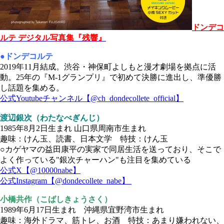
ドンデコ
ルテ デジタル写真集『残響』
●ドンデコルテ
2019年11月結成。渋谷・神保町よしもと漫才劇場を拠点に活
動。25年の『M-1グランプリ』で初めて決勝に進出し、準優勝
し話題を集める。
公式Youtubeチャンネル【@ch_dondecollete_official】
渡辺銀次（わたなべぎんじ）
1985年8月2日生まれ 山口県周南市生まれ
趣味：けん玉、読書、日本文学 特技：けん玉
○カゲヤマの益田康平の実家で同居生活を送っており、そこで
よく作っている"銀次チャーハン"も注目を集めている
公式X【@10000nabe】
公式Instagram【@dondecollete_nabe】
小橋共作（こばしきょうさく）
1989年6月17日生まれ 沖縄県宜野湾市生まれ
趣味：海外ドラマ、筋トレ、お酒 特技：あまり嫌われない、