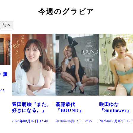
今週のグラビア
前へ
た、
斎藤恭代
咲田ゆな
藤水咲桜『花
』
『BOUND』
『Sunflower』
だまり』
:40
2026年08月02日 12:35
2026年08月02日 12:30
2026年08月02日 12: