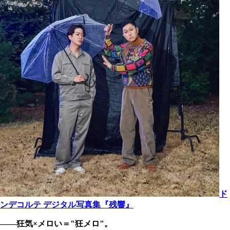
ド
ンデコルテ デジタル写真集『残響』
――狂気×メロい＝"狂メロ"。