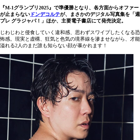
『M-1グランプリ2025』で準優勝となり、各方面からオファー
が止まらない
ドンデコルテ
が、まさかのデジタル写真集を「週
プレ グラジャパ！」ほか、主要電子書店にて発売決定。
じわじわと侵食していく違和感、思わずスワイプしたくなる恐
怖感。現実と虚構、狂気と色気の境界線を滲ませながら、才能
溢れる2人のまだ誰も知らない顔が暴かれます！