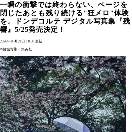
一瞬の衝撃では終わらない、ページを
閉じたあとも残り続ける"狂メロ"体験
を。ドンデコルテ デジタル写真集『残
響』5/25発売決定！
2026年05月21日 18:00 更新
©藤城貴則／集英社