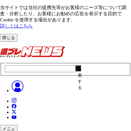
当サイトでは当社の提携先等がお客様のニーズ等について調
査・分析したり、お客様にお勧めの広告を表⽰する⽬的で
Cookie を使⽤する場合があります。
詳しくはこちら
閉じる
検
索
す
る
メニュ