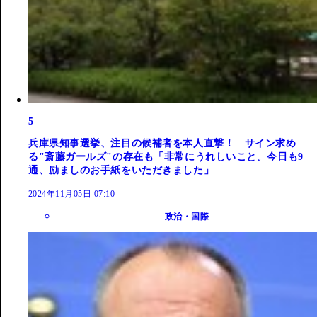
5
兵庫県知事選挙、注目の候補者を本人直撃！ サイン求め
る"斎藤ガールズ"の存在も「非常にうれしいこと。今日も9
通、励ましのお手紙をいただきました」
2024年11月05日 07:10
政治・国際