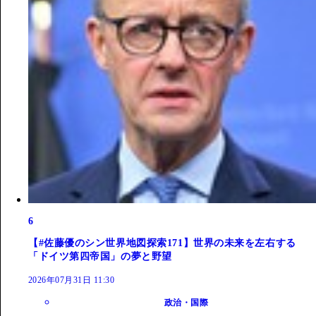
6
【#佐藤優のシン世界地図探索171】世界の未来を左右する
「ドイツ第四帝国」の夢と野望
2026年07月31日 11:30
政治・国際