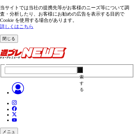
当サイトでは当社の提携先等がお客様のニーズ等について調
査・分析したり、お客様にお勧めの広告を表⽰する⽬的で
Cookie を使⽤する場合があります。
詳しくはこちら
閉じる
検
索
す
る
メニュ