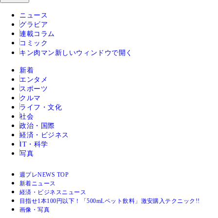
ニュース
グラビア
連載コラム
コミック
キン肉マン
新しいウィンドウで開く
新着
エンタメ
スポーツ
クルマ
ライフ・文化
社会
政治・国際
経済・ビジネス
IT・科学
写真
週プレNEWS TOP
新着ニュース
経済・ビジネスニュース
目指せ1本100円以下！「500mLペット飲料」激安購入テクニック!!
画像・写真