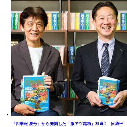
『四季報 夏号』から発掘した「激アツ銘柄」25選!! 日経平