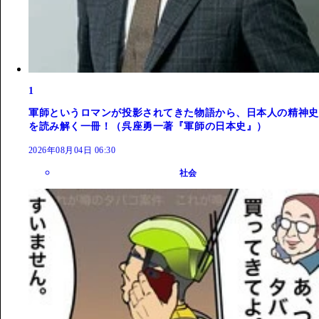
1
軍師というロマンが投影されてきた物語から、日本人の精神史
を読み解く一冊！（呉座勇一著『軍師の日本史』）
2026年08月04日 06:30
社会