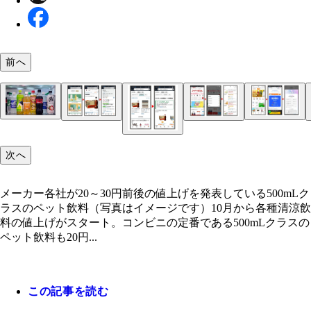
前へ
メーカー各社が20～30円前後の値上げを発表して
「Yahoo！ショッピング」はソフトバンクやワイモ
「楽天市場」での還元率が10～50％になるキャン
独自ポイント、共通ポイント、さらにクーポンも大
アマゾンは最大15％オフで、指定したスケジュー
500mLクラスのペット飲料（写真はイメージです）
ルユーザー、もしくは「LYPプレミアム」（月額50
「楽天スーパーDEAL」。アプリ、ブラウザでも専
のドラッグストア。都市部、郊外問わず出店されて
送してくれる「定期おトク便」があり、ほとんどの
次へ
の会員のオトク度が圧倒的。まだベータ版ですが、
ージがあり、商品・ブランド名やポイントの還元率
り、「2本同時購入で◯◯円引き」といったサービ
ト飲料が対応。こちらは購入画面から「通常の注文
やポイント還元率の推移をチェックできる生成AI
も商品の検索が可能。もちろん、各種ペット飲料も
り
もしくは「定期おトク便」で選択することができる
便利すぎです！
実のラインナップですよ！
メーカー各社が20～30円前後の値上げを発表している500mLク
ラスのペット飲料（写真はイメージです）10月から各種清涼飲
アカウントの「ご利用中の定期おトク便」から配送
料の値上げがスタート。コンビニの定番である500mLクラスの
ジュール、個数、そして定期おトク便の一時停止や
ペット飲料も20円...
ンセルを設定することが可能。これらの設定が超簡
のも魅力です！
この記事を読む