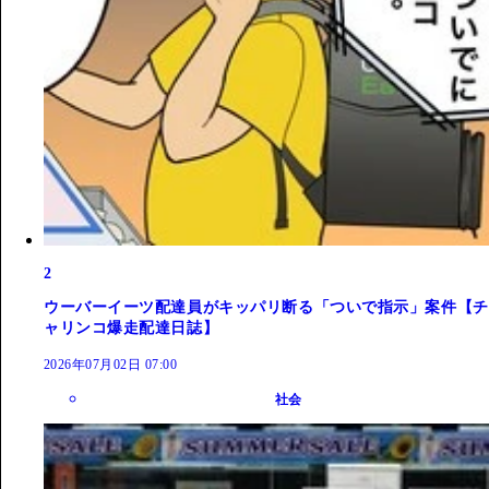
2
ウーバーイーツ配達員がキッパリ断る「ついで指示」案件【チ
ャリンコ爆走配達日誌】
2026年07月02日 07:00
社会