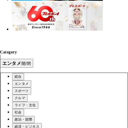
Category
エンタメ
開/閉
総合
エンタメ
スポーツ
クルマ
ライフ・文化
社会
政治・国際
経済・ビジネス