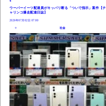
4
ウーバーイーツ配達員がキッパリ断る「ついで指示」案件【チ
ャリンコ爆走配達日誌】
2026年07月02日 07:00
社会