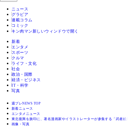
ニュース
グラビア
連載コラム
コミック
キン肉マン
新しいウィンドウで開く
新着
エンタメ
スポーツ
クルマ
ライフ・文化
社会
政治・国際
経済・ビジネス
IT・科学
写真
週プレNEWS TOP
新着ニュース
エンタメニュース
東北復興を旗印に、著名漫画家やイラストレーターが参集する「武者絵
画像・写真