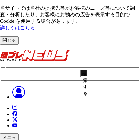
当サイトでは当社の提携先等がお客様のニーズ等について調
査・分析したり、お客様にお勧めの広告を表⽰する⽬的で
Cookie を使⽤する場合があります。
詳しくはこちら
閉じる
検
索
す
る
メニュ