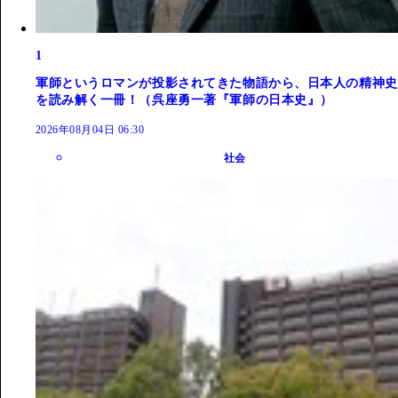
1
軍師というロマンが投影されてきた物語から、日本人の精神史
を読み解く一冊！（呉座勇一著『軍師の日本史』）
2026年08月04日 06:30
社会