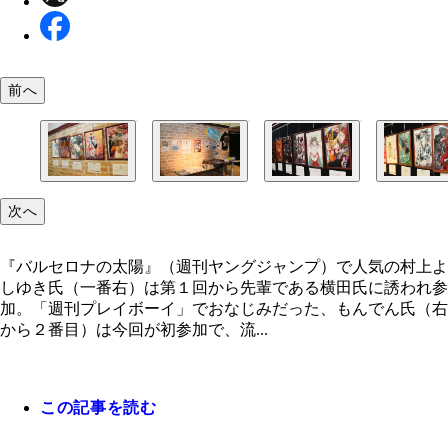
前へ
『バルセロナの太陽』（週刊ヤングジャンプ）で人
かつて「月刊ジャンプ」で『あばれ花組』を連載し
次へ
村上よしゆき氏（一番右）は第１回から先輩である
た押山雄一氏（一番右）、「Ｖジャンプ」で『スラ
氏に誘われ参加。「週刊プレイボーイ」でおなじみ
もりもり』を連載しているかねこ統（おさむ）氏（
た、もんでん氏（右から２番目）は今回が初参加で
左）など実力派ぞろい
『バルセロナの太陽』（週刊ヤングジャンプ）で人気の村上よ
鏑馬(やぶさめ)をしている武者を美麗に描いた
しゆき氏（一番右）は第１回から先輩である横田氏に誘われ参
加。「週刊プレイボーイ」でおなじみだった、もんでん氏（右
から２番目）は今回が初参加で、流...
この記事を読む