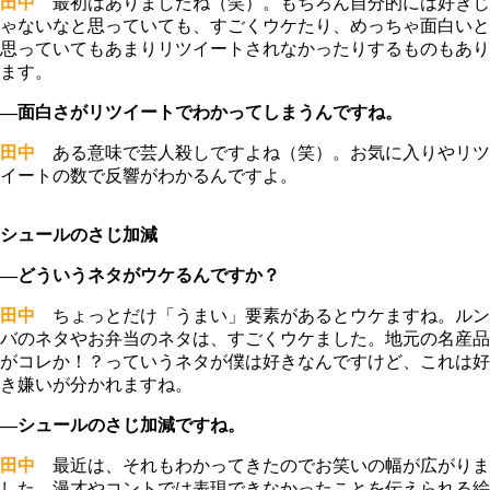
田中
最初はありましたね（笑）。もちろん自分的には好きじ
ゃないなと思っていても、すごくウケたり、めっちゃ面白いと
思っていてもあまりリツイートされなかったりするものもあり
ます。
―面白さがリツイートでわかってしまうんですね。
田中
ある意味で芸人殺しですよね（笑）。お気に入りやリツ
イートの数で反響がわかるんですよ。
シュールのさじ加減
―どういうネタがウケるんですか？
田中
ちょっとだけ「うまい」要素があるとウケますね。ルン
バのネタやお弁当のネタは、すごくウケました。地元の名産品
がコレか！？っていうネタが僕は好きなんですけど、これは好
き嫌いが分かれますね。
―シュールのさじ加減ですね。
田中
最近は、それもわかってきたのでお笑いの幅が広がりま
した。漫才やコントでは表現できなかったことを伝えられる絵