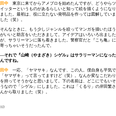
田中
東京に来てからアメブロを始めたんですが、どうやらツ
イッターというものがあるらしいと知って絵を描くようになり
ました。最初は、役に立たない発明品を作っては図解していま
した（笑）。
そんなときに、もう少しジャンルを絞ってマンガを描いたほう
がいいと助言をいただきまして。アイデアはいろいろ出ました
が、サラリーマンに落ち着きました。警察官だと『こち亀』に
寄っちゃいそうだったんで。
―それで『山崎（やまざき）シゲル』はサラリーマンになった
んですね。
田中
一応、「ヤマサキ」なんです、この人。僕自身も平気で
「ヤマザキ」って言ってますけど（笑）。なんか変なこだわり
を持ってそうかなと思いまして。下の名前は、どこにでもいそ
うなので「シゲル」にしました。これは「くるり」の岸田繁さ
んから取りました（笑）。