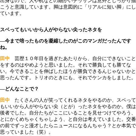
出身なので、人や机などの細かいデッサンは意外としっかり描
こうと意識しています。脚は意図的に「リアルに短い脚」にし
ています。
スベってもいいから人がやらない尖ったネタを
―今まで培ったものを凝縮したのがこのマンガだったんです
ね。
田中
芸歴１０年目を過ぎたあたりから、自分にできないこと
をするのはやめようと思いました。それで勝負しても勝てな
い。今できることを伸ばしたほうが勝負できるんじゃないかと
思ったんです。トリオのときにも、それでケンカをしました。
―どんなことで？
田中
たくさんの人が笑ってくれるネタをやるのか、スベって
もいいから人がやらない尖（とが）ったネタをやるのか。僕は
後者でした。自分たちがここにいることを見せつけてやろう、
とにかくめちゃくちゃしよう、と自分は考えていました。交番
の前でずっと漫才したらニュースになるんちゃう？とか本気で
思っていました（笑）。