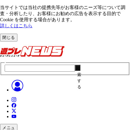
当サイトでは当社の提携先等がお客様のニーズ等について調
査・分析したり、お客様にお勧めの広告を表⽰する⽬的で
Cookie を使⽤する場合があります。
詳しくはこちら
閉じる
検
索
す
る
メニュ