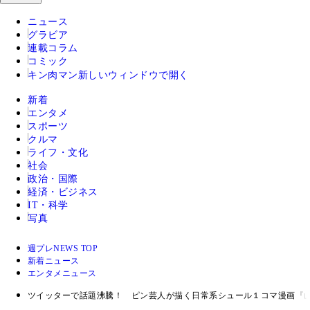
ニュース
グラビア
連載コラム
コミック
キン肉マン
新しいウィンドウで開く
新着
エンタメ
スポーツ
クルマ
ライフ・文化
社会
政治・国際
経済・ビジネス
IT・科学
写真
週プレNEWS TOP
新着ニュース
エンタメニュース
ツイッターで話題沸騰！ ピン芸人が描く日常系シュール１コマ漫画