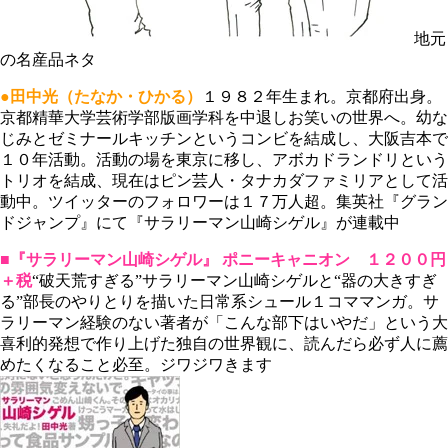
地元
の名産品ネタ
●田中光（たなか・ひかる）
１９８２年生まれ。京都府出身。
京都精華大学芸術学部版画学科を中退しお笑いの世界へ。幼な
じみとゼミナールキッチンというコンビを結成し、大阪吉本で
１０年活動。活動の場を東京に移し、アボカドランドリという
トリオを結成、現在はピン芸人・タナカダファミリアとして活
動中。ツイッターのフォロワーは１７万人超。集英社『グラン
ドジャンプ』にて『サラリーマン山崎シゲル』が連載中
■『サラリーマン山崎シゲル』
ポニーキャニオン １２００円
＋税
“破天荒すぎる”サラリーマン山崎シゲルと“器の大きすぎ
る”部長のやりとりを描いた日常系シュール１コママンガ。サ
ラリーマン経験のない著者が「こんな部下はいやだ」という大
喜利的発想で作り上げた独自の世界観に、読んだら必ず人に薦
めたくなること必至。ジワジワきます