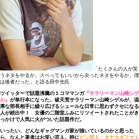
「たくさんの人が笑
うネタをやるか、スベってもいいから尖ったネタをやるか。僕
は後者だった」と語る田中光氏
ツイッターで話題沸騰の１コママンガ
『サラリーマン山崎シゲ
ル』
が単行本になった。破天荒サラリーマン山崎シゲルが、温
厚な部長相手に繰り広げるシュールな日常に思わずクセになる
人が続出中！ 女優の二階堂ふみにリツイートされたことがき
っかけで人気に火がついた話題作だ。
いったい、どんなギャグマンガ家が描いているのかと思った
ら、なんと著者はお笑い芸人。時に
ピン芸人・タナカダファミ