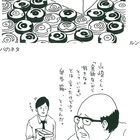
ルン
バのネタ