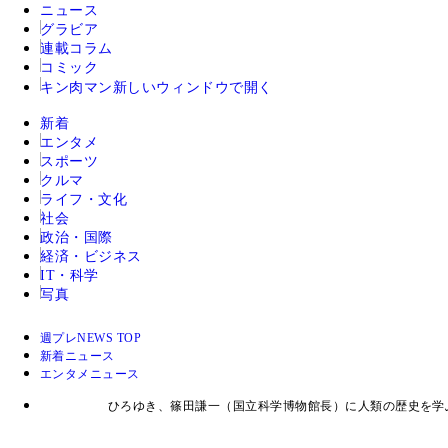
ニュース
グラビア
連載コラム
コミック
キン肉マン
新しいウィンドウで開く
新着
エンタメ
スポーツ
クルマ
ライフ・文化
社会
政治・国際
経済・ビジネス
IT・科学
写真
週プレNEWS TOP
新着ニュース
エンタメニュース
ひろゆき、篠田謙一（国立科学博物館長）に人類の歴史を学