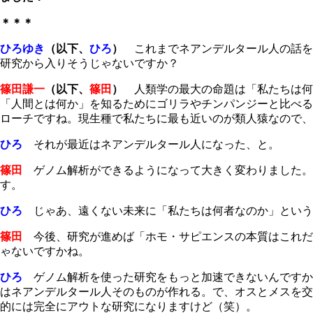
＊＊＊
ひろゆき
（以下、
ひろ
）
これまでネアンデルタール人の話を
研究から入りそうじゃないですか？
篠田謙一
（以下、
篠田
）
人類学の最大の命題は「私たちは何
「人間とは何か」を知るためにゴリラやチンパンジーと比べる
ローチですね。現生種で私たちに最も近いのが類人猿なので、
ひろ
それが最近はネアンデルタール人になった、と。
篠田
ゲノム解析ができるようになって大きく変わりました。
す。
ひろ
じゃあ、遠くない未来に「私たちは何者なのか」という
篠田
今後、研究が進めば「ホモ・サピエンスの本質はこれだ」
ゃないですかね。
ひろ
ゲノム解析を使った研究をもっと加速できないんですか
はネアンデルタール人そのものが作れる。で、オスとメスを交配
的には完全にアウトな研究になりますけど（笑）。