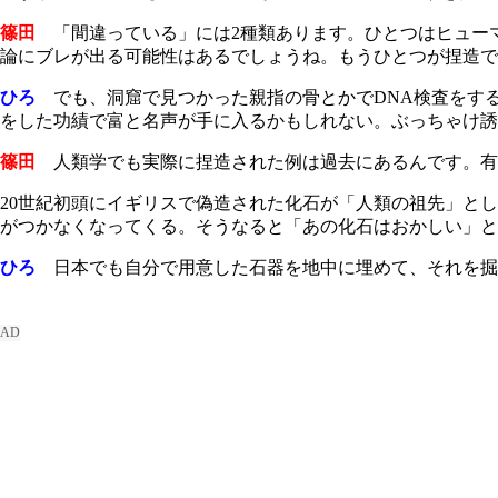
篠田
「間違っている」には2種類あります。ひとつはヒューマ
論にブレが出る可能性はあるでしょうね。もうひとつが捏造です
ひろ
でも、洞窟で見つかった親指の骨とかでDNA検査をす
をした功績で富と名声が手に入るかもしれない。ぶっちゃけ誘
篠田
人類学でも実際に捏造された例は過去にあるんです。有
20世紀初頭にイギリスで偽造された化石が「人類の祖先」と
がつかなくなってくる。そうなると「あの化石はおかしい」と
ひろ
日本でも自分で用意した石器を地中に埋めて、それを掘