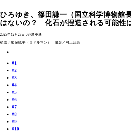
ひろゆき、篠田謙一（国立科学博物館長
はないの？ 化石が捏造される可能性は
2025年12月23日 08:00 更新
構成／加藤純平（ミドルマン） 撮影／村上庄吾
#1
#2
#3
#4
#5
#6
#7
#8
#9
#10