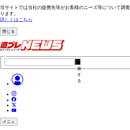
当サイトでは当社の提携先等がお客様のニーズ等について調査・
ります。
詳しくはこちら
閉じる
検
索
す
る
メニュ