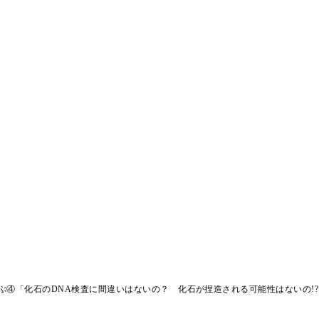
ぶ④「化石のDNA検査に間違いはないの？ 化石が捏造される可能性はないの!