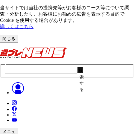
当サイトでは当社の提携先等がお客様のニーズ等について調
査・分析したり、お客様にお勧めの広告を表⽰する⽬的で
Cookie を使⽤する場合があります。
詳しくはこちら
閉じる
検
索
す
る
メニュ