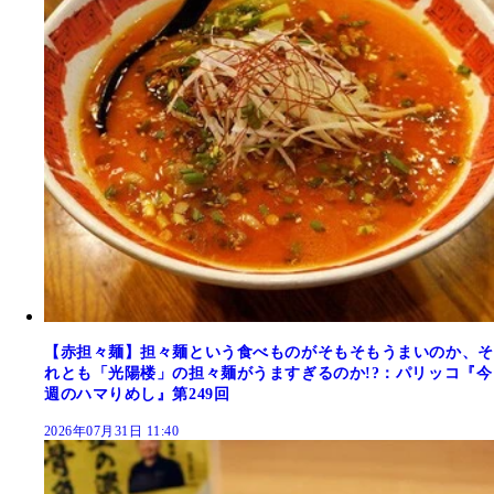
【赤担々麺】担々麺という食べものがそもそもうまいのか、そ
れとも「光陽楼」の担々麺がうますぎるのか!?：パリッコ『今
週のハマりめし』第249回
2026年07月31日 11:40