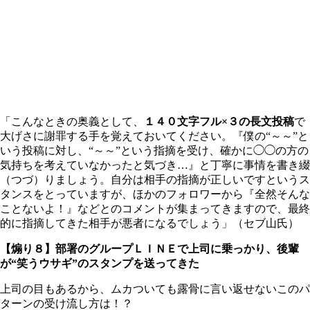
「こんなときの奥義として、
１４０文字フル×３の長文投稿
で
大げさに謝罪する手を覚えておいてください。『僕の“～～”と
いう投稿に対し、“～～”という指摘を受け、確かに◯◯の方の
気持ちを考えていなかったと気づき…』と丁寧に事情を書き綴
（つづ）りましょう。自分は相手の指摘が正しいですというス
タンスをとっていますが、ほかのフォロワーから『全然そんな
ことないよ！』などとのコメントが集まってきますので、最終
的に指摘してきた相手が悪者になるでしょう」（セブ山氏）
【煽り８】部署のグループＬＩＮＥで上司に乗っかり、後輩
が“笑うウサギ”のスタンプを送ってきた
上司の目もあるから、ムカついても露骨に言い返せないこのパ
ターンの受け流し方は！？