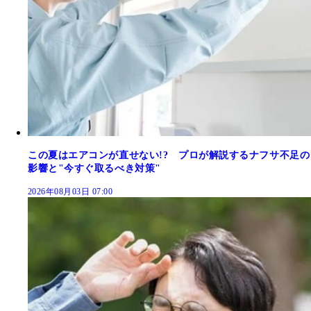
この夏はエアコンが直せない!? プロが解説するナフサ不足の
影響と"今すぐ取るべき対策"
2026年08月03日 07:00