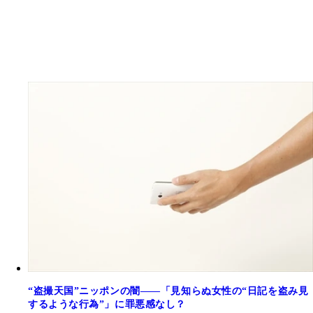
“盗撮天国”ニッポンの闇――「見知らぬ女性の“日記を盗み見
するような行為”」に罪悪感なし？