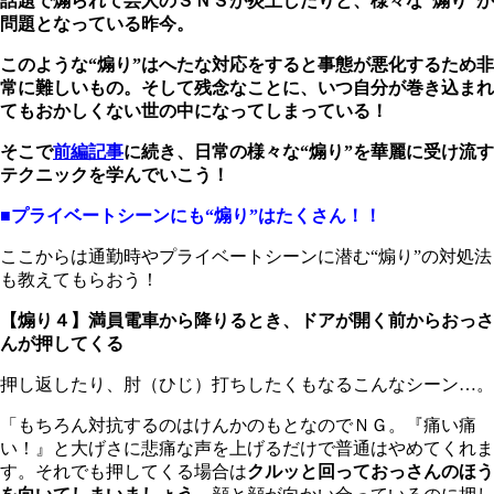
話題で煽られて芸人のＳＮＳが炎上したりと、様々な“煽り”が
問題となっている昨今。
このような“煽り”はへたな対応をすると事態が悪化するため非
常に難しいもの。そして残念なことに、いつ自分が巻き込まれ
てもおかしくない世の中になってしまっている！
そこで
前編記事
に続き、日常の様々な“煽り”を華麗に受け流す
テクニックを学んでいこう！
■プライベートシーンにも“煽り”はたくさん！！
ここからは通勤時やプライベートシーンに潜む“煽り”の対処法
も教えてもらおう！
【煽り４】満員電車から降りるとき、ドアが開く前からおっさ
んが押してくる
押し返したり、肘（ひじ）打ちしたくもなるこんなシーン…。
「もちろん対抗するのはけんかのもとなのでＮＧ。『痛い痛
い！』と大げさに悲痛な声を上げるだけで普通はやめてくれま
す。それでも押してくる場合は
クルッと回っておっさんのほう