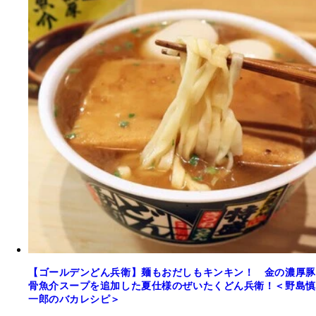
【ゴールデンどん兵衛】麺もおだしもキンキン！ 金の濃厚豚
骨魚介スープを追加した夏仕様のぜいたくどん兵衛！＜野島慎
一郎のバカレシピ＞