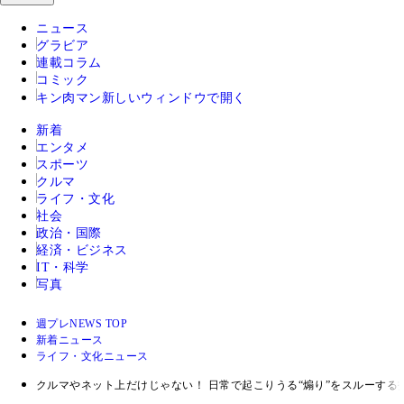
ニュース
グラビア
連載コラム
コミック
キン肉マン
新しいウィンドウで開く
新着
エンタメ
スポーツ
クルマ
ライフ・文化
社会
政治・国際
経済・ビジネス
IT・科学
写真
週プレNEWS TOP
新着ニュース
ライフ・文化ニュース
クルマやネット上だけじゃない！ 日常で起こりうる“煽り”をスルーす