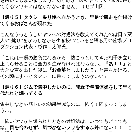
を向いてしまいましょう
。顔と顔が向かい合っているのに押し
てくるツワモノはなかなかいません」（セブ山氏）
【煽り５】タクシー乗り場へ向かうとき、早足で競走を仕掛け
てくるおばさんが現れた
こんなうっとうしいヤツへの対処法を教えてくれたのは日々変
人の“煽り”をかわしながら生き抜いていると語る男の墓場プロ
ダクション代表・杉作Ｊ太郎氏。
「これは一瞬の勝負になるから、抜こうとしてきた相手を立ち
止まらせることに全力を注がなければならない。
『あ！！』
と
大きな声を出した後に
『お金落としました？』
と声をかける。
その隙にすっとタクシーに乗ってしまうのがいい」
【煽り６】ジムで集中したいのに、間近で準備体操をして早く
代われと煽ってくる
集中しなきゃ筋トレの効果半減なのに、怖くて固まってしま
う…。
「怖いヤツから煽られたときの対処法は、いつでもどこでも一
緒。
目を合わせず、気づかないフリをする
以外にない！！ こ