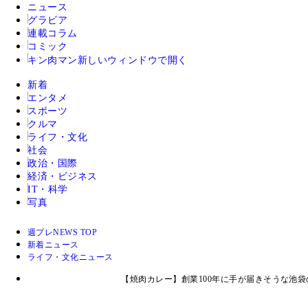
ニュース
グラビア
連載コラム
コミック
キン肉マン
新しいウィンドウで開く
新着
エンタメ
スポーツ
クルマ
ライフ・文化
社会
政治・国際
経済・ビジネス
IT・科学
写真
週プレNEWS TOP
新着ニュース
ライフ・文化ニュース
【焼肉カレー】創業100年に手が届きそうな池