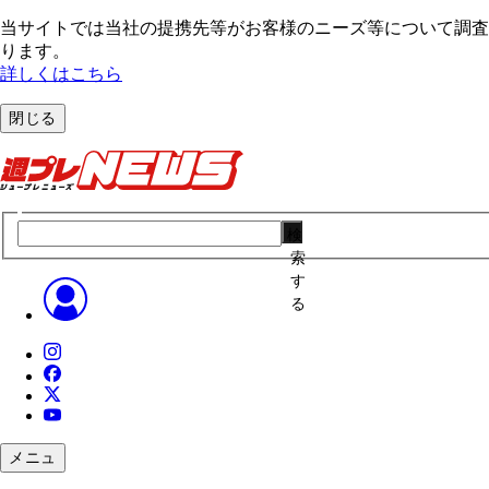
当サイトでは当社の提携先等がお客様のニーズ等について調査・
ります。
詳しくはこちら
閉じる
検
索
す
る
メニュ