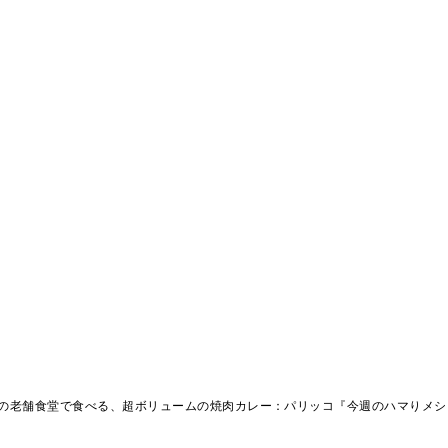
袋の老舗食堂で食べる、超ボリュームの焼肉カレー：パリッコ『今週のハマりメシ』