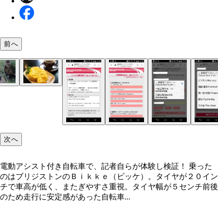
前へ
電動アシスト付き自転車で、記者自らが体験し検証
「ＭＮＴ」の後に並ぶ数字が千代田区の場合の自転
電動アシスト付き自転車はブリジストンのＢｉｋｋ
日本サッカーミュージアム
上野駅・上野公園入り口の改札へとつながる急坂
上野動物園のパンダのリーリー
『カバヤ珈琲』のたまごトースト
ったのはブリジストンのＢｉｋｋｅ（ビッケ）。タ
番号。その上の数字パネルにパスコードを入力する
（ビッケ）。タイヤが２０インチで車高が低く、ま
が２０インチで車高が低く、またぎやすさ重視。タ
やすさ重視。タイヤ幅が５センチ前後のため走行に
幅が５センチ前後のため走行に安定感があった
感があった。
次へ
電動アシスト付き自転車で、記者自らが体験し検証！ 乗った
のはブリジストンのＢｉｋｋｅ（ビッケ）。タイヤが２０イン
チで車高が低く、またぎやすさ重視。タイヤ幅が５センチ前後
のため走行に安定感があった自転車...