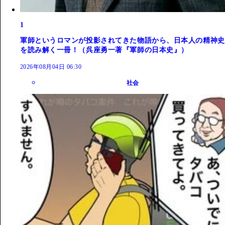
1
軍師というロマンが投影されてきた物語から、日本人の精神史
を読み解く一冊！（呉座勇一著『軍師の日本史』）
2026年08月04日 06:30
社会