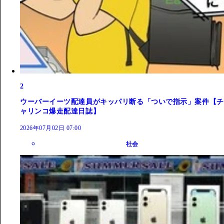
2
ウーバーイーツ配達員がキッパリ断る「ついで指示」案件【チ
ャリンコ爆走配達日誌】
2026年07月02日 07:00
社会