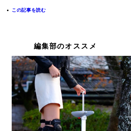
この記事を読む
編集部のオススメ
会員登録画面
「自転車シェアリング広域実験」のサイト
「施錠の確認」メール
返却方法を記したメール
自動返却手続きが行われたという内容のメール