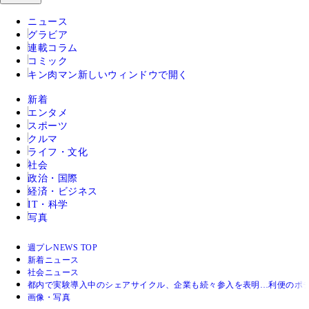
ニュース
グラビア
連載コラム
コミック
キン肉マン
新しいウィンドウで開く
新着
エンタメ
スポーツ
クルマ
ライフ・文化
社会
政治・国際
経済・ビジネス
IT・科学
写真
週プレNEWS TOP
新着ニュース
社会ニュース
都内で実験導入中のシェアサイクル、企業も続々参入を表明…利便のポ
画像・写真