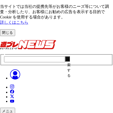
当サイトでは当社の提携先等がお客様のニーズ等について調
査・分析したり、お客様にお勧めの広告を表⽰する⽬的で
Cookie を使⽤する場合があります。
詳しくはこちら
閉じる
検
索
す
る
メニュ