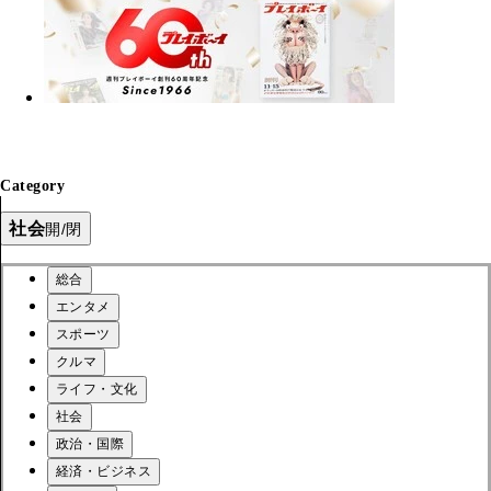
Category
社会
開/閉
総合
エンタメ
スポーツ
クルマ
ライフ・文化
社会
政治・国際
経済・ビジネス