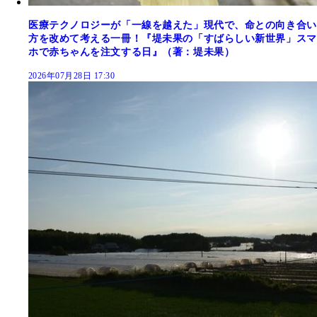
医療テクノロジーが「一線を越えた」現代で、命との向き合い
方を改めて考える一冊！『堤未果の「すばらしい新世界」スマ
ホで赤ちゃんを注文する日』（著：堤未果）
2026年07月28日 17:30