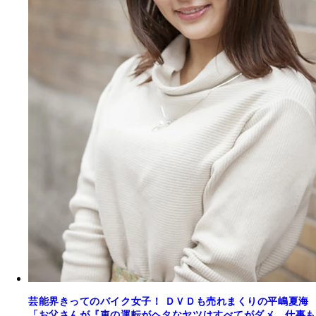
芸能界きってのバイク女子！ ＤＶＤも売れまくりの平嶋夏海
「お父さんが『車の運転がヘタなヤツはすべてがダメ。仕事も