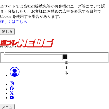
当サイトでは当社の提携先等がお客様のニーズ等について調
査・分析したり、お客様にお勧めの広告を表⽰する⽬的で
Cookie を使⽤する場合があります。
詳しくはこちら
閉じる
検
索
す
る
メニュ