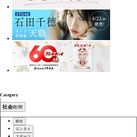
Category
社会
開/閉
総合
エンタメ
スポーツ