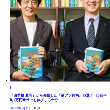
6
『四季報 夏号』から発掘した「激アツ銘柄」25選!! 日経平
均7万円時代でも伸びしろ十分！
2026年07月31日 06:30