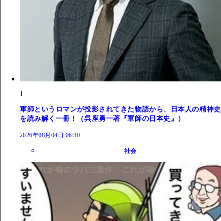
1
軍師というロマンが投影されてきた物語から、日本人の精神史
を読み解く一冊！（呉座勇一著『軍師の日本史』）
2026年08月04日 06:30
社会