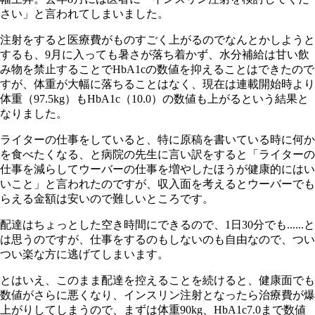
さい」と言われてしまいました。
注射をすると医療費がものすごく上がるのでなんとかしようと
するも、9月に入っても暑さが落ち着かず、水分補給は甘い飲
み物を禁止することでHbA1cの数値を抑えることはできたので
すが、体重が大幅に落ちることはなく、現在は連載開始時より
体重（97.5kg）もHbA1c（10.0）の数値も上がるという結果と
なりました。
ライターの仕事をしていると、特に原稿を書いている時に何か
を食べたくなる、と病院の先生に言い訳をすると「ライターの
仕事を減らしてウーバーの仕事を増やしたほうが健康的にはい
いこと」と言われたのですが、収入面を考えるとウーバーでも
らえる金額は安いので難しいところです。
配達はちょっとした空き時間にできるので、1日30分でも......と
は思うのですが、仕事をするのもしないのも自由なので、つい
つい楽な方に逃げてしまいます。
とはいえ、このまま配達を控えることを続けると、健康面でも
数値がさらに悪くなり、インスリン注射となったら治療費が爆
上がりしてしまうので、まずは体重90kg、HbA1c7.0まで数値