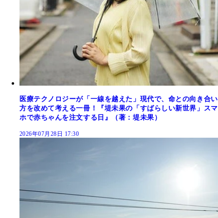
医療テクノロジーが「一線を越えた」現代で、命との向き合い
方を改めて考える一冊！『堤未果の「すばらしい新世界」スマ
ホで赤ちゃんを注文する日』（著：堤未果）
2026年07月28日 17:30