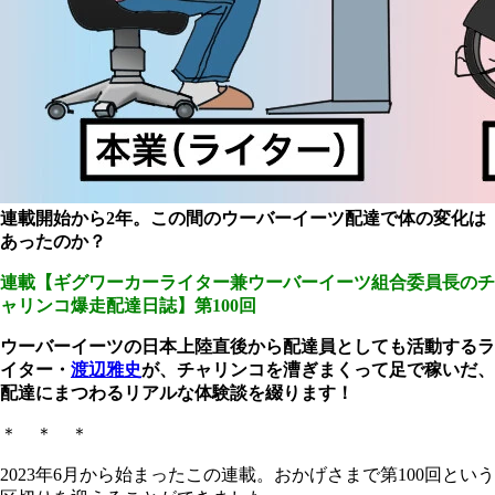
連載開始から2年。この間のウーバーイーツ配達で体の変化は
あったのか？
連載【ギグワーカーライター兼ウーバーイーツ組合委員長のチ
ャリンコ爆走配達日誌】第100回
ウーバーイーツの日本上陸直後から配達員としても活動するラ
イター・
渡辺雅史
が、チャリンコを漕ぎまくって足で稼いだ、
配達にまつわるリアルな体験談を綴ります！
＊ ＊ ＊
2023年6月から始まったこの連載。おかげさまで第100回という