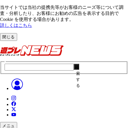
当サイトでは当社の提携先等がお客様のニーズ等について調
査・分析したり、お客様にお勧めの広告を表⽰する⽬的で
Cookie を使⽤する場合があります。
詳しくはこちら
閉じる
検
索
す
る
メニュ