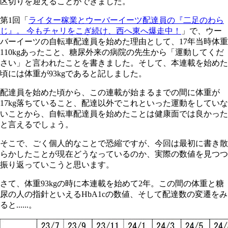
区切りを迎えることができました。
第1回「
ライター稼業とウーバーイーツ配達員の『二足のわら
じ』。 今もチャリをこぎ続け、西へ東へ爆走中！
」で、ウー
バーイーツの自転車配達員を始めた理由として、17年当時体重
110kgあったこと、糖尿外来の病院の先生から「運動してくだ
さい」と言われたことを書きました。そして、本連載を始めた
頃には体重が93kgであると記しました。
配達員を始めた頃から、この連載が始まるまでの間に体重が
17kg落ちていること、配達以外でこれといった運動をしていな
いことから、自転車配達員を始めたことは健康面では良かった
と言えるでしょう。
そこで、ごく個人的なことで恐縮ですが、今回は最初に書き散
らかしたことが現在どうなっているのか、実際の数値を見つつ
振り返っていこうと思います。
さて、体重93kgの時に本連載を始めて2年。この間の体重と糖
尿の人の指針といえるHbA1cの数値、そして配達数の変遷をみ
ると......。