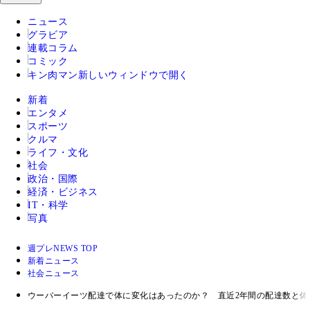
ニュース
グラビア
連載コラム
コミック
キン肉マン
新しいウィンドウで開く
新着
エンタメ
スポーツ
クルマ
ライフ・文化
社会
政治・国際
経済・ビジネス
IT・科学
写真
週プレNEWS TOP
新着ニュース
社会ニュース
ウーバーイーツ配達で体に変化はあったのか？ 直近2年間の配達数と