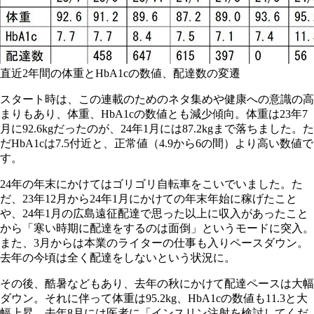
直近2年間の体重とHbA1cの数値、配達数の変遷
スタート時は、この連載のためのネタ集めや健康への意識の高
まりもあり、体重、HbA1cの数値とも減少傾向。体重は23年7
月に92.6kgだったのが、24年1月には87.2kgまで落ちました。た
だHbA1cは7.5付近と、正常値（4.9から6の間）より高い数値で
す。
24年の年末にかけてはゴリゴリ自転車をこいでいました。た
だ、23年12月から24年1月にかけての年末年始に稼げたこと
や、24年1月の広島遠征配達で思った以上に収入があったこと
から「寒い時期に配達をするのは面倒」というモードに突入。
また、3月からは本業のライターの仕事も入りペースダウン。
去年の今頃は全く配達をしないという状況に。
その後、酷暑などもあり、去年の秋にかけて配達ペースは大幅
ダウン。それに伴って体重は95.2kg、HbA1cの数値も11.3と大
幅上昇。去年8月には医者に「インスリン注射を検討してくだ