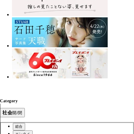
Category
社会
開/閉
総合
エンタメ