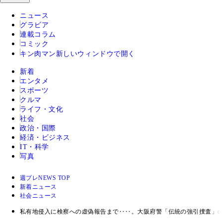
ニュース
グラビア
連載コラム
コミック
キン肉マン
新しいウィンドウで開く
新着
エンタメ
スポーツ
クルマ
ライフ・文化
社会
政治・国際
経済・ビジネス
IT・科学
写真
週プレNEWS TOP
新着ニュース
社会ニュース
私有地侵入に検察への虚偽報告まで‥‥。大阪府警「伝統の強引捜査」