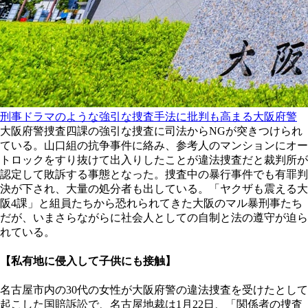
刑事ドラマのような強引な捜査手法に批判も高まる大阪府警
大阪府警捜査四課の強引な捜査に司法からNGが突きつけられ
ている。山口組の抗争事件に絡み、参考人のマンションにオー
トロックをすり抜けて出入りしたことが違法捜査だと裁判所が
認定して敗訴する事態となった。捜査中の暴行事件でも有罪判
決が下され、大量の処分者も出している。「ヤクザも震える大
阪4課」と組員たちから恐れられてきた大阪のマル暴刑事たち
だが、いまさらながらに社会人としての自制と法の遵守が迫ら
れている。
【私有地に侵入して子供にも接触】
名古屋市内の30代の女性が大阪府警の違法捜査を受けたとして
起こした国賠訴訟で、名古屋地裁は1月22日、「関係者の捜査