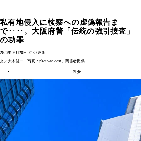
私有地侵入に検察への虚偽報告ま
で‥‥。大阪府警「伝統の強引捜査」
の功罪
2026年02月20日 07:30 更新
文／大木健一 写真／photo-ac.com、関係者提供
社会