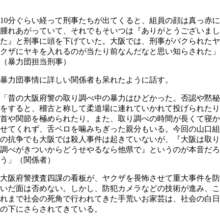
10分ぐらい経って刑事たちが出てくると、組員の顔は真っ赤に
腫れあがっていて、それでもそいつは『ありがとうございまし
た』と刑事に頭を下げていた。大阪では、刑事がパクられたヤ
クザにヤキを入れるのが当たり前なんだなと思い知らされた」
（暴力団担当刑事）
暴力団事情に詳しい関係者も呆れたように話す。
「昔の大阪府警の取り調べ中の暴力はひどかった。否認や黙秘
をすると、稽古と称して柔道場に連れていかれて投げられたり
首や関節を極められたり。また、取り調べの時間が長くて寝か
せてくれず、舌ベロを噛みちぎった親分もいる。今回の山口組
の抗争でも大阪では殺人事件は起きていないが、『大阪は取り
調べがきついからどうせやるなら他県で』というのが本音だろ
う」（関係者）
大阪府警捜査四課の看板が、ヤクザを畏怖させて重大事件を防
いだ面は否めない。しかし、防犯カメラなどの技術が進み、こ
れまで社会の死角で行われてきた手荒いお家芸は、社会の白日
の下にさらされてきている。