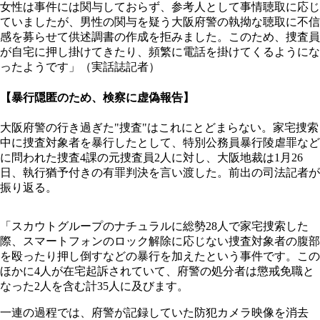
女性は事件には関与しておらず、参考人として事情聴取に応じ
ていましたが、男性の関与を疑う大阪府警の執拗な聴取に不信
感を募らせて供述調書の作成を拒みました。このため、捜査員
が自宅に押し掛けてきたり、頻繁に電話を掛けてくるようにな
ったようです」（実話誌記者）
【暴行隠匿のため、検察に虚偽報告】
大阪府警の行き過ぎた"捜査"はこれにとどまらない。家宅捜索
中に捜査対象者を暴行したとして、特別公務員暴行陵虐罪など
に問われた捜査4課の元捜査員2人に対し、大阪地裁は1月26
日、執行猶予付きの有罪判決を言い渡した。前出の司法記者が
振り返る。
「スカウトグループのナチュラルに総勢28人で家宅捜索した
際、スマートフォンのロック解除に応じない捜査対象者の腹部
を殴ったり押し倒すなどの暴行を加えたという事件です。この
ほかに4人が在宅起訴されていて、府警の処分者は懲戒免職と
なった2人を含む計35人に及びます。
一連の過程では、府警が記録していた防犯カメラ映像を消去