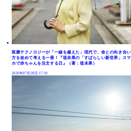
医療テクノロジーが「一線を越えた」現代で、命との向き合い
方を改めて考える一冊！『堤未果の「すばらしい新世界」スマ
ホで赤ちゃんを注文する日』（著：堤未果）
2026年07月28日 17:30