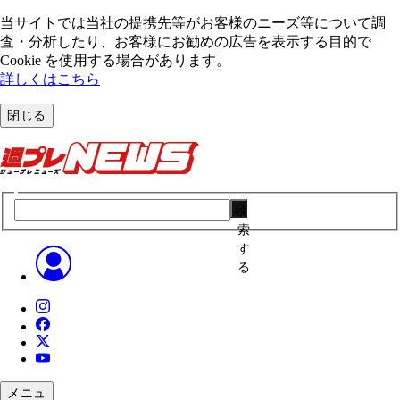
当サイトでは当社の提携先等がお客様のニーズ等について調
査・分析したり、お客様にお勧めの広告を表⽰する⽬的で
Cookie を使⽤する場合があります。
詳しくはこちら
閉じる
検
索
す
る
メニュ