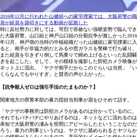
2016年12月に行われた山健組への家宅捜索では、大阪府警の職
員が組員を袋叩きにする動画が拡散した
特に反社勢力に対しては、苛烈で容赦ない強硬姿勢で臨んでき
た大阪府警。山口組と神戸山口組の分裂抗争が激しかった2016
年12月、神戸側の当時の中核組織だった山健組に家宅捜索に入
ると、相手が非協力的だとみるや窓ガラスを警棒で打ち破り、
また組員を引きずり倒して馬乗りで締め上げるといった乱闘騒
ぎを起こした。そして、その模様を撮影した防犯カメラ映像が
ネット上に流出。「ヤクザ相手だからこのぐらいは当然」「い
くらなんでもやりすぎ」と賛否の声が上がった。
【抗争殺人ゼロは強引手法のたまものか？】
関東地方の県警本部の暴力団担当刑事が眉をひそめて話す。
「ヤクザの事務所は防犯カメラがあるのは分かっているのに、
それでもバチバチにやりあげるのは、ネットなどに流れるのは
承知で大阪府警の凄みを世間にアピールしたということなのだ
ろう。暴力の刑事というのは、ヤクザに舐められるとヤツらか
らの情報が入らなくなるので、高圧的なイメージを保たなけれ