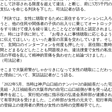
として許容される限度を超えて違法」と断じ、府に5万5千円の
支払いを命じる判決を下した。司法記者が語る。
「判決では、女性に聴取するために居住するマンションに入ろ
うと、他の住民や関係者の子供の出入りに乗じてオートロック
をすり抜けて侵入を繰り返したことなどが違法と認定されまし
た。時には子供に対して、『お母さんに事情聴取に応じるよう
に伝えてほしい』といった趣旨の言葉を交わしています。そし
て、玄関口のインターフォンを何度も押したり、居住階に数時
間とどまるなどしたことも問題視され、違法捜査で女性の私生
活の平穏を乱して精神的苦痛を負わせたと結論づけました」
（司法記者）
そこまで大阪府警がしゃかりきになって女性の聴取にこだわっ
た理由について、実話誌記者がこう語る。
「2022年5月、当時は神戸山口組のナンバー2の副組長だった宅
見組・入江禎組長の大阪市内の自宅に山口組側が車を突っ込む
事件を起こし、実行犯の他に指示役の弘道会系幹部が逮捕され
て有罪判決を受けました。この幹部が女性の元夫で、犯行車両
の登録上の使用者の男性が女性の当時の交際相手でした。