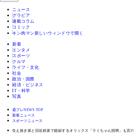
ニュース
グラビア
連載コラム
コミック
キン肉マン
新しいウィンドウで開く
新着
エンタメ
スポーツ
クルマ
ライフ・文化
社会
政治・国際
経済・ビジネス
IT・科学
写真
週プレNEWS TOP
新着ニュース
スポーツニュース
生え抜き派と旧近鉄派で錯綜するオリックス「ラミちゃん招聘」も宮内