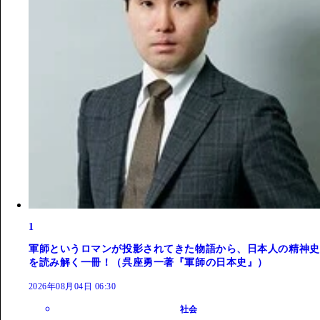
1
軍師というロマンが投影されてきた物語から、日本人の精神史
を読み解く一冊！（呉座勇一著『軍師の日本史』）
2026年08月04日 06:30
社会