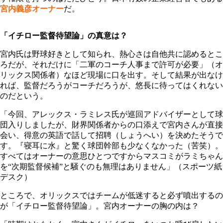
宮内義彦オーナー
だ。
「イチロー監督待望論」の真意は？
宮内氏は野球好きとして知られ、熱心さは自他共に認めるとこ
ろだが、それだけに「二軍のコーチ人事まで許可が必要」（オ
リックス関係者）なほど現場に口を出す。そして結果が出なけ
れば、監督だろうがコーチだろうが、悠長に待ってはくれない
のだという。
「今回、アレックス・ラミレス氏が巡回アドバイザーとして球
団入りしましたが、財界関係者からの口添えで宮内さんが直接
会い、得意の英語で話して招聘（しょうへい）を決めたそうで
す。『寝耳に水』と驚く球団幹部も少なくなかった（苦笑）。
すべてはオーナーの意思ひとつですからマスコミがラミちゃん
を“次期監督候補”と騒ぐのも無理はありません」（スポーツ紙
デスク）
ところで、オリックスではチームが低迷すると必ず噴出するの
が「イチロー監督待望論」。宮内オーナーの胸の内は？