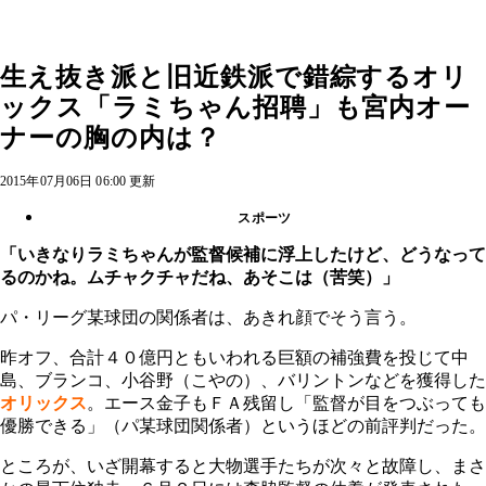
生え抜き派と旧近鉄派で錯綜するオリ
ックス「ラミちゃん招聘」も宮内オー
ナーの胸の内は？
2015年07月06日 06:00 更新
スポーツ
「いきなりラミちゃんが監督候補に浮上したけど、どうなって
るのかね。ムチャクチャだね、あそこは（苦笑）」
パ・リーグ某球団の関係者は、あきれ顔でそう言う。
昨オフ、合計４０億円ともいわれる巨額の補強費を投じて中
島、ブランコ、小谷野（こやの）、バリントンなどを獲得した
オリックス
。エース金子もＦＡ残留し「監督が目をつぶっても
優勝できる」（パ某球団関係者）というほどの前評判だった。
ところが、いざ開幕すると大物選手たちが次々と故障し、まさ