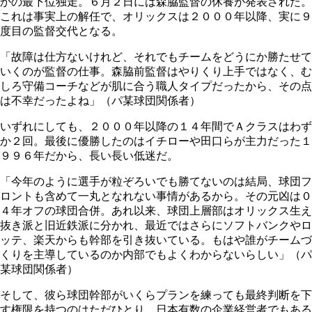
かの最下位独走。６月２日には森脇監督の休養が発表された。
これは事実上の解任で、オリックスは２０００年以降、実に９
度目の監督交代となる。
「故障は仕方ないけれど、それでもチームをどうにか勝たせて
いくのが監督の仕事。森脇前監督はやりくり上手ではなく、む
しろ守備コーチなどが肌に合う職人タイプだったから、その点
は不幸だったよね」（パ某球団関係者）
いずれにしても、２０００年以降の１４年間でＡクラスはわず
か２回。最後に優勝したのはイチローや田口らが主力だった１
９９６年だから、長い長い低迷だ。
「今年のように選手が粒ぞろいでも勝てないのは結局、球団フ
ロントも含めて一丸となれない事情があるから。その元凶は０
４年オフの球団合併。あれ以来、球団上層部はオリックス生え
抜き派と旧近鉄派に分かれ、最近ではさらにソフトバンクやロ
ッテ、楽天からも幹部を引き抜いている。もはや誰がチームづ
くりを主導しているのか内部でもよくわからないらしい」（パ
某球団関係者）
そして、彼ら球団幹部がいくらプランを練っても最終判断を下
す権限を持つのはただひとり。日本有数の企業経営者でもある