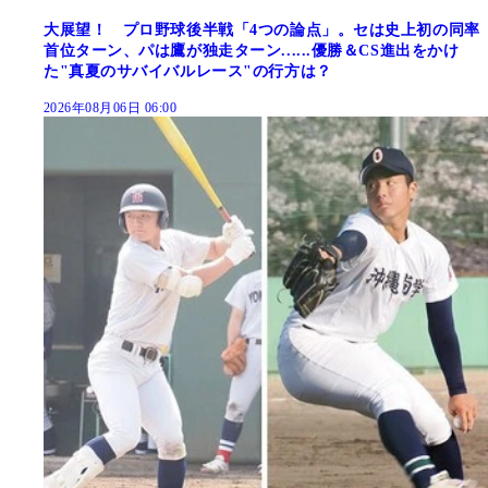
大展望！ プロ野球後半戦「4つの論点」。セは史上初の同率
首位ターン、パは鷹が独走ターン......優勝＆CS進出をかけ
た"真夏のサバイバルレース"の行方は？
2026年08月06日 06:00