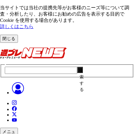
当サイトでは当社の提携先等がお客様のニーズ等について調
査・分析したり、お客様にお勧めの広告を表⽰する⽬的で
Cookie を使⽤する場合があります。
詳しくはこちら
閉じる
検
索
す
る
メニュ