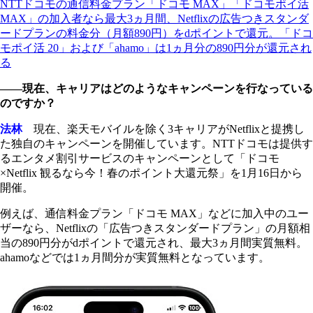
NTTドコモの通信料金プラン「ドコモ MAX」「ドコモポイ活
MAX」の加入者なら最大3ヵ月間、Netflixの広告つきスタンダ
ードプランの料金分（月額890円）をdポイントで還元。「ドコ
モポイ活 20」および「ahamo」は1ヵ月分の890円分が還元され
る
――現在、キャリアはどのようなキャンペーンを行なっている
のですか？
法林
現在、楽天モバイルを除く3キャリアがNetflixと提携し
た独自のキャンペーンを開催しています。NTTドコモは提供す
るエンタメ割引サービスのキャンペーンとして「ドコモ
×Netflix 観るなら今！春のポイント大還元祭」を1月16日から
開催。
例えば、通信料金プラン「ドコモ MAX」などに加入中のユー
ザーなら、Netflixの「広告つきスタンダードプラン」の月額相
当の890円分がdポイントで還元され、最大3ヵ月間実質無料。
ahamoなどでは1ヵ月間分が実質無料となっています。