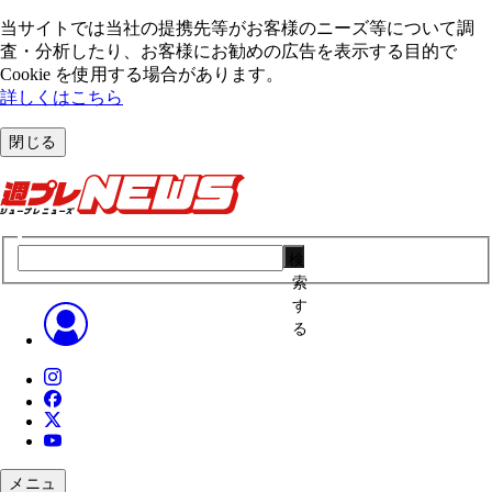
当サイトでは当社の提携先等がお客様のニーズ等について調
査・分析したり、お客様にお勧めの広告を表⽰する⽬的で
Cookie を使⽤する場合があります。
詳しくはこちら
閉じる
検
索
す
る
メニュ