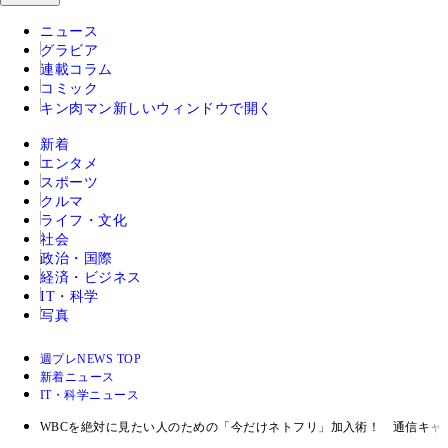
ニュース
グラビア
連載コラム
コミック
キン肉マン
新しいウィンドウで開く
新着
エンタメ
スポーツ
クルマ
ライフ・文化
社会
政治・国際
経済・ビジネス
IT・科学
写真
週プレNEWS TOP
新着ニュース
IT・科学ニュース
WBCを絶対に見たい人のための「今だけネトフリ」加入術！ 通信キャ