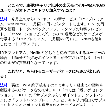
――ところで、主要3キャリア以外の楽天モバイルやMVNOの
ユーザーがオトクにネトフリ加入するには？
法林
今月上旬からLINEヤフーの新サービス「LYP プレミア
ム with Netflix」（月額890円）がスタートします。LINEの写
真や動画、トークのバックアップ、スタンプの無料プレゼン
ト、「Yahoo！ショッピング」での7％還元などのサービスが
付帯する「LYPプレミアム」（月額650円）に、Netflixを追加
したセットプランです。
LYP プレミアム、Netflixのどちらも初めて加入するユーザーの
場合、月額分のPayPayポイント還元が予定されており、1ヵ月
の料金が実質無料となっています。
――これだと、あらゆるユーザーがオトクにWBCが楽しめ
る！
法林
実は、WBC終了後もそのままキャリア経由での契約を
継続するのがオトクなのです。NTTドコモは「爆アゲ セレク
ション」、KDDIの「サブスクぷらすポイント」、ソフトバン
クには「ソフトバンクプレミアム」と、キャリア経由でサブス
クに加入するとポイント還元されるサービスがあります。