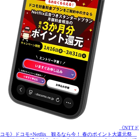
《NTTド
コモ》ドコモ×Netflix 観るなら今！ 春のポイント大還元祭