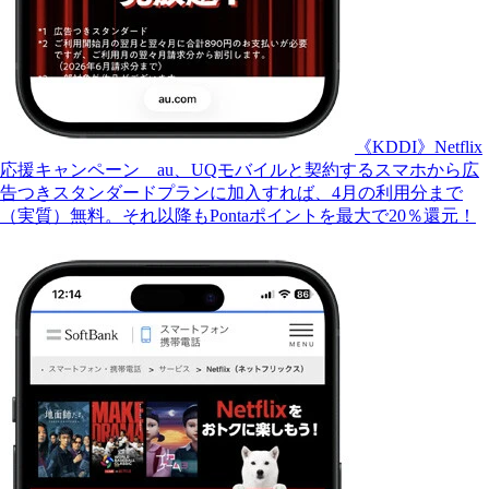
《KDDI》Netflix
応援キャンペーン au、UQモバイルと契約するスマホから広
告つきスタンダードプランに加入すれば、4月の利用分まで
（実質）無料。それ以降もPontaポイントを最大で20％還元！