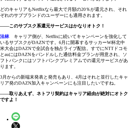
どのキャリアもNetflixなら最大で月額の20％が還元され、それ
ぞれのサブブランドのユーザーにも適用されます。
――このサブスク系還元サービスはかなりオトク！
法林
キャリア側が、Netflixに続いてキャンペーンを強化して
いるサブスクがDAZNです。6月に開幕するサッカーW杯北中
米大会はDAZNで全試合を独占ライブ配信。すでにNTTドコモ
とauにはDAZNをバンドルした通信料金プランが用意され、ソ
フトバンクにはソフトバンクプレミアムでの還元サービスがあ
ります。
3月からの新端末発表と発売もあり、4月はそれと並行したキャ
リア発のDAZN加入キャンペーンにも注目したいですね。
――取りあえず、ネトフリ契約はキャリア経由が絶対にオトク
ですよ！