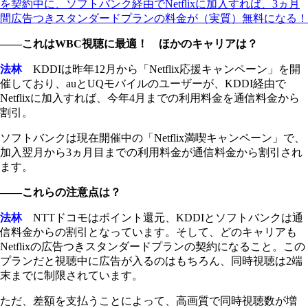
を契約中に、ソフトバンク経由でNetflixに加入すれば、3ヵ月
間広告つきスタンダードプランの料金が（実質）無料になる！
――これはWBC視聴に最適！ ほかのキャリアは？
法林
KDDIは昨年12月から「Netflix応援キャンペーン」を開
催しており、auとUQモバイルのユーザーが、KDDI経由で
Netflixに加入すれば、今年4月までの利用料金を通信料金から
割引。
ソフトバンクは現在開催中の「Netflix満喫キャンペーン」で、
加入翌月から3ヵ月目までの利用料金が通信料金から割引され
ます。
――これらの注意点は？
法林
NTTドコモはポイント還元、KDDIとソフトバンクは通
信料金からの割引となっています。そして、どのキャリアも
Netflixの広告つきスタンダードプランの契約になること。この
プランだと視聴中に広告が入るのはもちろん、同時視聴は2端
末までに制限されています。
ただ、差額を支払うことによって、高画質で同時視聴数が増