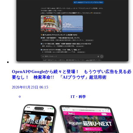
OpenAIやGoogleから続々と登場！ もうウザい広告を見る必
要なし！ 検索革命!! 「AIブラウザ」超活用術
2026年01月23日 06:15
IT・科学