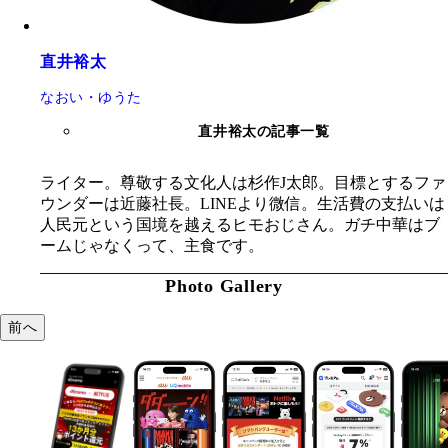
直井裕太
なおい・ゆうた
直井裕太の記事一覧
ライター。尊敬する文化人は杉作J太郎。目標とするファ
ウンダーは近藤社長。LINEより微信。生活費の支払いは
人民元という国境を越えるヒモおじさん。ガチ中華はブ
ームじゃなくって、主食です。
Photo Gallery
前へ