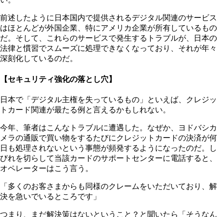
前述したように日本国内で提供されるデジタル関連のサービス
はほとんどが外国企業、特にアメリカ企業が所有しているもの
だ。そして、これらのサービスで発生するトラブルが、日本の
法律と慣習でスムーズに処理できなくなっており、それが年々
深刻化しているのだ。
【セキュリティ強化の落とし穴】
日本で「デジタル主権を失っているもの」といえば、クレジッ
トカード関連が最たる例と言えるかもしれない。
今年、筆者はこんなトラブルに遭遇した。なぜか、ヨドバシカ
メラの通販で買い物をするたびにクレジットカードの決済が何
日も処理されないという事態が頻発するようになったのだ。し
びれを切らして当該カードのサポートセンターに電話すると、
オペレーターはこう言う。
「多くのお客さまからも同様のクレームをいただいており、解
決を急いでいるところです」
つまり、まだ解決策はないということ？と聞いたら「そうなん