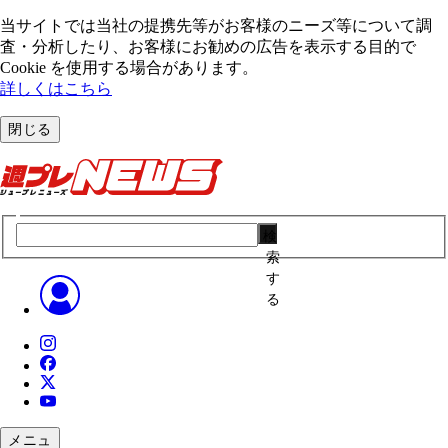
当サイトでは当社の提携先等がお客様のニーズ等について調
査・分析したり、お客様にお勧めの広告を表⽰する⽬的で
Cookie を使⽤する場合があります。
詳しくはこちら
閉じる
検
索
す
る
メニュ