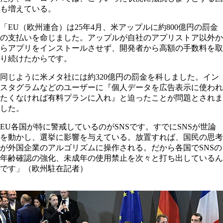
も増えている。
「EU（欧州連合）は25年4月、米アップルに約800億円の罰金
の支払いを命じました。アップルが自社のアプリストア以外か
らアプリをインストールさせず、開発者から高額の手数料を取
り続けたからです。
同じように米メタ社には約320億円の罰金を科しました。イン
スタグラムなどのユーザーに『個人データを広告表示に使われ
たくなければ有料プランに入れ』と迫ったことが問題とされま
した。
EU各国が特に警戒しているのがSNSです。すでにSNSが世論
を動かし、選挙に影響を与えている。放置すれば、国民の思考
が外国企業のアルゴリズムに操作される。だから各国でSNSの
年齢確認の強化、未成年の使用禁止を次々と打ち出しているん
です」（欧州駐在記者）