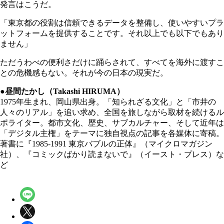
発言はこうだ。
「東京都の役割は信頼できるデータを整備し、使いやすいプラ
ットフォームを提供することです。それ以上でも以下でもあり
ません」
ただうわべの便利さだけに踊らされて、すべてを海外に渡すこ
との危機感もない。それが今の日本の現実だ。
●昼間たかし（Takashi HIRUMA）
1975年生まれ、岡山県出身。「知られざる文化」と「市井の
人々のリアル」を追い求め、全国を旅しながら取材を続けるル
ポライター。都市文化、歴史、サブカルチャー、そして近年は
「デジタル主権」をテーマに独自視点の記事を各媒体に寄稿。
著書に『1985-1991 東京バブルの正体』（マイクロマガジン
社）、『コミックばかり読まないで』（イースト・プレス）な
ど