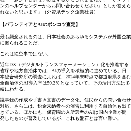
ンのヘルプセンターからお問い合わせください』としか答えら
れないと思います」（外資系テック企業社員）
【パランティアとAIのポンコツ査定】
最も懸念されるのは、日本社会のあらゆるシステムが外国企業
に握られることだ。
これは絵空事ではない。
近年DX（デジタルトランスフォーメーション）化を推進する
省庁や地方自治体では、AIの導入を積極的に進めている。日
本総合研究所の調査によれば、2024年末時点で都道府県を含む
全自治体のAI導入率は59.2％となっていて、その活用方法は多
岐にわたる。
議事録の作成や手書き文書のデータ化、住民からの問い合わせ
対応。さらには、税金未納者への催告に利用する自治体も出て
きている。ほかにも、保育園の入所選考のAIは国内企業が開
発したものが普及しているが、これも盤石とは言い難い。