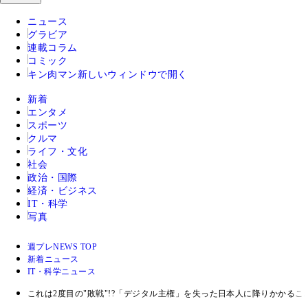
ニュース
グラビア
連載コラム
コミック
キン肉マン
新しいウィンドウで開く
新着
エンタメ
スポーツ
クルマ
ライフ・文化
社会
政治・国際
経済・ビジネス
IT・科学
写真
週プレNEWS TOP
新着ニュース
IT・科学ニュース
これは2度目の"敗戦"!?「デジタル主権」を失った日本人に降りかかるこ