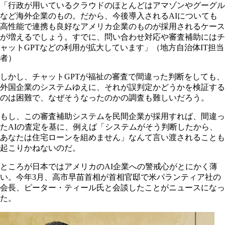
「行政が用いているクラウドのほとんどはアマゾンやグーグル
など海外企業のもの。だから、今後導入されるAIについても
高性能で連携も良好なアメリカ企業のものが採用されるケース
が増えるでしょう。すでに、問い合わせ対応や審査補助にはチ
ャットGPTなどの利用が拡大しています」（地方自治体IT担当
者）
しかし、チャットGPTが福祉の審査で間違った判断をしても、
外国企業のシステムゆえに、それが誤判定かどうかを検証する
のは困難で、なぜそうなったのかの調査も難しいだろう。
もし、この審査補助システムを民間企業が採用すれば、間違っ
たAIの査定を基に、例えば「システムがそう判断したから、
あなたは住宅ローンを組めません」なんて言い渡されることも
起こりかねないのだ。
ところが日本ではアメリカのAI企業への警戒心がとにかく薄
い。今年3月、高市早苗首相が首相官邸で米パランティア社の
会長、ピーター・ティール氏と会談したことがニュースになっ
た。