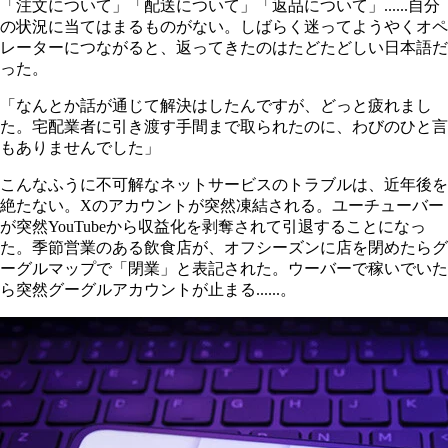
「注文について」「配送について」「返品について」......自分
の状況に当てはまるものがない。しばらく迷ってようやくオペ
レーターにつながると、返ってきたのはたどたどしい日本語だ
った。
「なんとか話が通じて解決はしたんですが、どっと疲れまし
た。宅配業者に引き渡す手間まで取られたのに、わびのひと言
もありませんでした」
こんなふうに不可解なネットサービスのトラブルは、近年後を
絶たない。Xのアカウントが突然凍結される。ユーチューバー
が突然YouTubeから収益化を剥奪されて引退することになっ
た。季節営業のある飲食店が、オフシーズンに店を閉めたらグ
ーグルマップで「閉業」と表記された。ウーバーで稼いでいた
ら突然グーグルアカウントが止まる......。