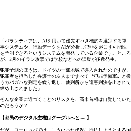
「パランティアは、AIを用いて優先すべき標的を選別する軍
事システムや、行動データをAIが分析し犯罪を起こす可能性
を予測できるというシステムを開発している企業です。ところ
が、2月のイラン攻撃では学校などへの誤爆が多数発生。
犯罪予測のほうは、ドイツの一部地域で導入されたのですが、
犯罪者を担当した弁護士の友人まですべて〝犯罪予備軍〟と扱
うガバガバな判定を繰り返し、裁判所から違憲判決を出されて
締め出されました」
そんな企業に近づくことのリスクを、高市首相は自覚していた
のだろうか？
【都民のデジタル主権はグーグルへと......】
だが、ヨーロッパでは、こういった状況に抵抗しようとする国