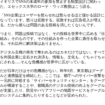
イギリスでSNSの未成年の参加を禁止する制度設計に関わっ
た、エセックス大学のローナ・ウッズ教授はこう語る。
「SNS企業はユーザーを怒らせれば怒らせるほど儲かる設計に
なっています。怒りは拡散する。拡散すれば広告収入が増え
る。だから彼らは問題のある投稿を消したくないんです。
つまり、問題は投稿ではなく、その投稿を世界中に広める『仕
組み』そのものです。その仕組みを作った企業に責任を取らせ
る。それ以外に解決策はありません」
デジタル主権の喪失で奪われるのはカネだけではない。すべて
を外国企業に左右され決済も、情報も、文化も、ぐちゃぐちゃ
にされる......そんな危機感が世界中に広がっている。
だが日本だけはその危機感がない。昨年9月、東京都はグーグ
ルと連携協定を締結した。ここでは、都庁へのサイバー攻撃を
一元的に対処する「サイバーセキュリティセンター」をグーグ
ルが構築することや、都職員のデジタル技術の向上をグーグル
が支援したり、防災やバリアフリーの地図サービスをグーグル
のシステムに集約したりすることなどが定められた。