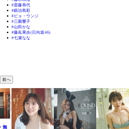
斎藤恭代
鍛治島彩
ピョ・ウンジ
三園響子
山田かな
藤嶌果歩(日向坂46)
七瀬なな
前へ
・無