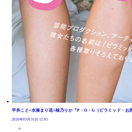
平井こと×水湊まり花×柚乃りか『P・O・G（ピラミッド・お
2026年05月31日 12:05