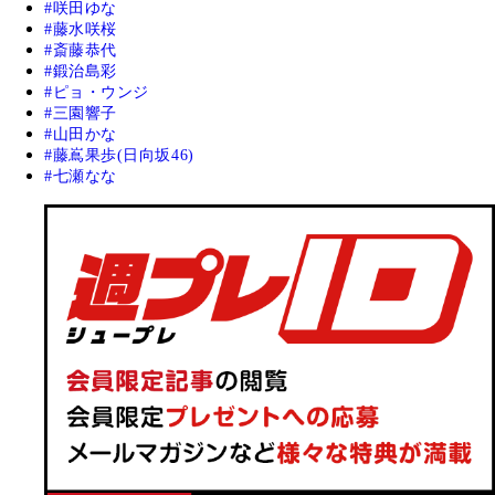
咲田ゆな
藤水咲桜
斎藤恭代
鍛治島彩
ピョ・ウンジ
三園響子
山田かな
藤嶌果歩(日向坂46)
七瀬なな