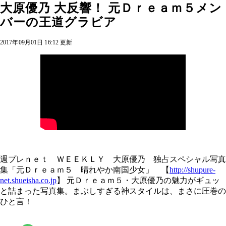
大原優乃 大反響！ 元Ｄｒｅａｍ５メン
バーの王道グラビア
2017年09月01日 16:12 更新
週プレｎｅｔ ＷＥＥＫＬＹ 大原優乃 独占スペシャル写真
集「元Ｄｒｅａｍ５ 晴れやか南国少女」 【
http://shupure-
net.shueisha.co.jp
】 元Ｄｒｅａｍ５・大原優乃の魅力がギュッ
と詰まった写真集。まぶしすぎる神スタイルは、まさに圧巻の
ひと言！