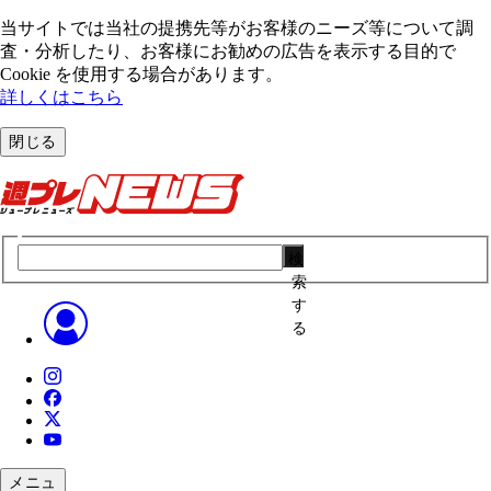
当サイトでは当社の提携先等がお客様のニーズ等について調
査・分析したり、お客様にお勧めの広告を表⽰する⽬的で
Cookie を使⽤する場合があります。
詳しくはこちら
閉じる
検
索
す
る
メニュ