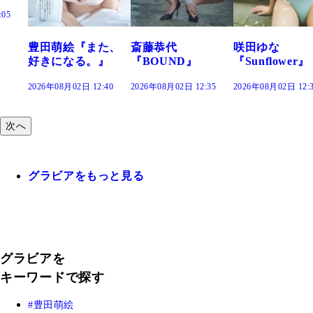
た、
斎藤恭代
咲田ゆな
藤水咲桜『花
』
『BOUND』
『Sunflower』
だまり』
:40
2026年08月02日 12:35
2026年08月02日 12:30
2026年08月02日 12:
次へ
グラビアをもっと見る
グラビアを
キーワードで探す
豊田萌絵