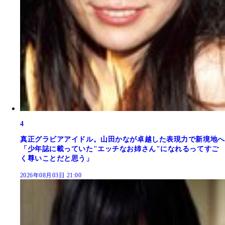
4
真正グラビアアイドル。山田かなが卓越した表現力で新境地へ
「少年誌に載っていた"エッチなお姉さん"になれるってすご
く尊いことだと思う」
2026年08月03日 21:00