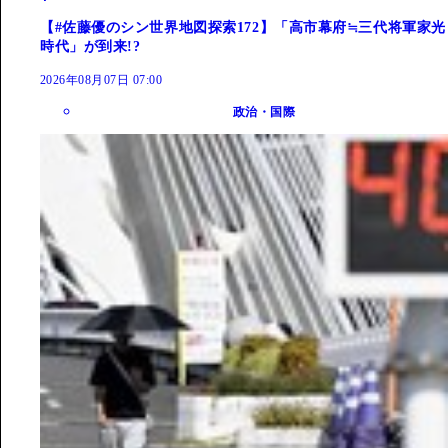
【#佐藤優のシン世界地図探索172】「高市幕府≒三代将軍家光
時代」が到来!?
2026年08月07日 07:00
政治・国際