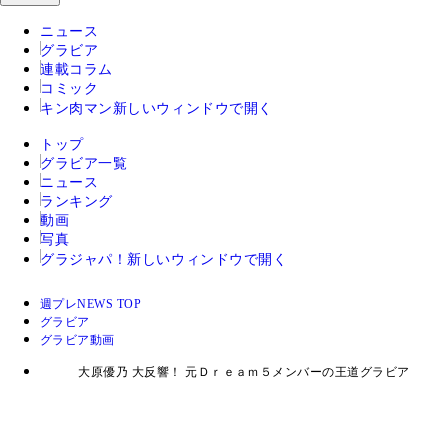
ニュース
グラビア
連載コラム
コミック
キン肉マン
新しいウィンドウで開く
トップ
グラビア一覧
ニュース
ランキング
動画
写真
グラジャパ！
新しいウィンドウで開く
週プレNEWS TOP
グラビア
グラビア動画
大原優乃 大反響！ 元Ｄｒｅａｍ５メンバーの王道グラビア