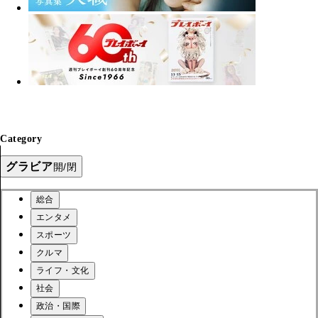
Category
グラビア
開/閉
総合
エンタメ
スポーツ
クルマ
ライフ・文化
社会
政治・国際