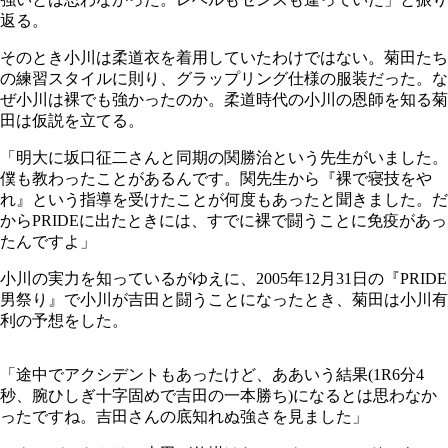
返る。
そのとき小川は柔道衣を着用していたわけではない。菊田たち
の練習スタイルに則り、グラップリング仕様の服装だった。な
ぜ小川は裸でも強かったのか。柔道時代の小川の恩師を知る菊
田は仮説を立てる。
「明大に坂口征二さんと同期の関勝治という先生がいました。
僕も教わったことがあるんです。関先生から『裸で寝技をや
れ』という指導を受けたことが何度もあったと聞きました。だ
からPRIDEに出たときには、すでに裸で闘うことに免疫があっ
たんですよ」
小川の実力を知っているがゆえに、2005年12月31日の『PRIDE
男祭り』で小川が吉田と闘うことになったとき、菊田は小川有
利の予想をした。
「途中でアクシデントもあったけど、ああいう結果(1R6分4
秒、腕ひしぎ十字固めで吉田の一本勝ち)になるとは思わなか
ったですね。吉田さんの底知れぬ強さを見ました」