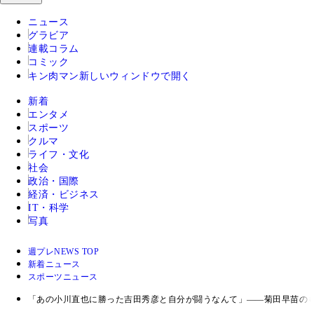
ニュース
グラビア
連載コラム
コミック
キン肉マン
新しいウィンドウで開く
新着
エンタメ
スポーツ
クルマ
ライフ・文化
社会
政治・国際
経済・ビジネス
IT・科学
写真
週プレNEWS TOP
新着ニュース
スポーツニュース
「あの小川直也に勝った吉田秀彦と自分が闘うなんて」――菊田早苗の