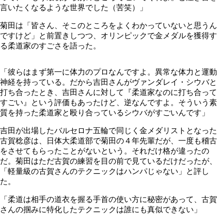
言いたくなるような世界でした（苦笑）」
菊田は「皆さん、そこのところをよくわかっていないと思うん
ですけど」と前置きしつつ、オリンピックで金メダルを獲得す
る柔道家のすごさを語った。
「彼らはまず第一に体力のプロなんですよ。異常な体力と運動
神経を持っている。だから吉田さんがヴァンダレイ・シウバと
打ち合ったとき、吉田さんに対して『柔道家なのに打ち合って
すごい』という評価もあったけど、逆なんですよ。そういう素
質を持った柔道家と殴り合っているシウバがすごいんです」
吉田が出場したバルセロナ五輪で同じく金メダリストとなった
古賀稔彦は、日体大柔道部で菊田の４年先輩だが、一度も稽古
をさせてもらったことがないという。それだけ格が違ったの
だ。菊田はただ古賀の練習を目の前で見ているだけだったが、
「軽量級の古賀さんのテクニックはハンパじゃない」と評し
た。
「柔道は相手の道衣を握る手首の使い方に秘密があって、古賀
さんの掴みに特化したテクニックは誰にも真似できない」