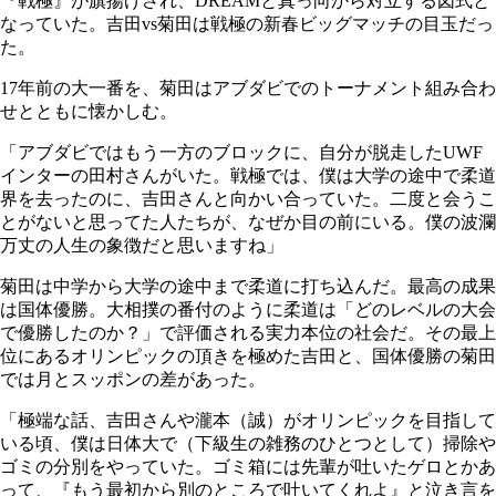
『戦極』が旗揚げされ、DREAMと真っ向から対立する図式と
なっていた。吉田vs菊田は戦極の新春ビッグマッチの目玉だっ
た。
17年前の大一番を、菊田はアブダビでのトーナメント組み合わ
せとともに懐かしむ。
「アブダビではもう一方のブロックに、自分が脱走したUWF
インターの田村さんがいた。戦極では、僕は大学の途中で柔道
界を去ったのに、吉田さんと向かい合っていた。二度と会うこ
とがないと思ってた人たちが、なぜか目の前にいる。僕の波瀾
万丈の人生の象徴だと思いますね」
菊田は中学から大学の途中まで柔道に打ち込んだ。最高の成果
は国体優勝。大相撲の番付のように柔道は「どのレベルの大会
で優勝したのか？」で評価される実力本位の社会だ。その最上
位にあるオリンピックの頂きを極めた吉田と、国体優勝の菊田
では月とスッポンの差があった。
「極端な話、吉田さんや瀧本（誠）がオリンピックを目指して
いる頃、僕は日体大で（下級生の雑務のひとつとして）掃除や
ゴミの分別をやっていた。ゴミ箱には先輩が吐いたゲロとかあ
って、『もう最初から別のところで吐いてくれよ』と泣き言を