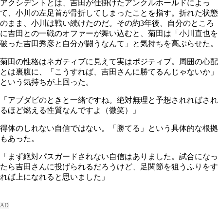
アクシデントとは、吉田が仕掛けたアンクルホールドによっ
て、小川の左足首が骨折してしまったことを指す。折れた状態
のまま、小川は戦い続けたのだ。その約3年後、自分のところ
に吉田との一戦のオファーが舞い込むと、菊田は「小川直也を
破った吉田秀彦と自分が闘うなんて」と気持ちを高ぶらせた。
菊田の性格はネガティブに見えて実はポジティブ。周囲の心配
とは裏腹に、「こうすれば、吉田さんに勝てるんじゃないか」
という気持ちが上回った。
「アブダビのときと一緒ですね。絶対無理と予想されればされ
るほど燃える性質なんですよ（微笑）」
得体のしれない自信ではない。「勝てる」という具体的な根拠
もあった。
「まず絶対パスガードされない自信はありました。試合になっ
たら吉田さんに投げられるだろうけど、足関節を狙うふりをす
れば上になれると思いました」