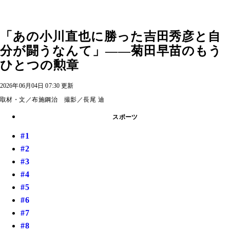
「あの小川直也に勝った吉田秀彦と自
分が闘うなんて」――菊田早苗のもう
ひとつの勲章
2026年06月04日 07:30 更新
取材・文／布施鋼治 撮影／長尾 迪
スポーツ
#1
#2
#3
#4
#5
#6
#7
#8