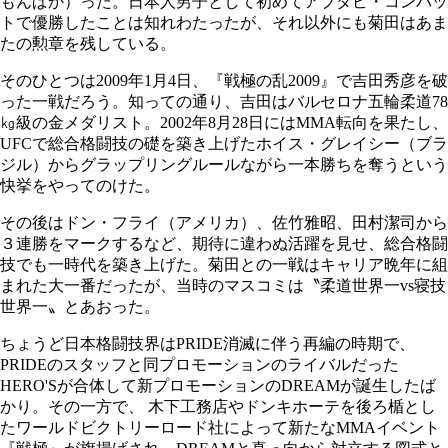
もんぱか）った。日本人男子として初めてアブダビ・コンバッ
トで優勝したことは知れわたったが、それ以外にも菊田はあま
たの勲章を残している。
そのひとつは2009年1月4日、『戦極の乱2009』で吉田秀彦を破
った一戦だろう。知っての通り、吉田はバルセロナ五輪柔道78
㎏級の金メダリスト。2002年8月28日にはMMA転向を果たし、
UFCで総合格闘技の礎を築き上げたホイス・グレイシー（ブラ
ジル）からグラップリングルールながら一本勝ちを奪うという
快挙をやってのけた。
その後はドン・フライ（アメリカ）、佐竹雅昭、田村潔司から
３連勝をマークするなど、期待に違わぬ活躍を見せ、総合格闘
技でも一時代を築き上げた。菊田との一戦はキャリア晩年に組
まれた大一番だったが、当時のマスコミは〝柔道世界一vs寝技
世界一〟とあおった。
ちょうど日本格闘技界はPRIDE消滅に伴う再編の時期で、
PRIDEのスタッフと同プロモーションのライバルだった
HERO'Sが合体して新プロモーションのDREAMが誕生したば
かり。その一方で、 木下工務店やドンキホーテを後ろ楯とし
たワールドビクトリーロード社によって新たなMMAイベント