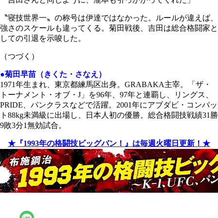
〝寝技世界一〟の称号は伊達ではなかった。ルールが違えば、
強さのスケールも違ってくる。菊田戦後、吉田は総合格闘家と
しての引退を示唆した。
（つづく）
●菊田早苗（きくた・さなえ）
1971年生まれ、東京都練馬区出身。GRABAKA主宰。「ザ・
トーナメント・オブ・J」を96年、97年と連覇し、リングス、
PRIDE、パンクラスなどで活躍。2001年にアブダビ・コンバッ
ト88kg未満級に出場し、日本人初の優勝。総合格闘技戦績31勝
9敗3分1無効試合。
★『1993年の格闘技ビッグバン！』は毎週火曜日更新！★