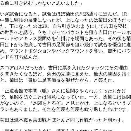
る前に引き込むしかないと思いました」
いざ試合になると、試合はほぼ菊田の思惑通りに進んだ。1R
中盤に寝技の展開になったが、上になったのは菊田のほうだっ
た。下になったのは2R。自ら引き込むようにして吉田を寝技
の世界へと誘う。立ち上がってパウンドを狙う吉田にヒールホ
ールドやアキレス腱固めを仕掛ける場面もあった。その後も菊
田は下から徹底して吉田の足関節を狙い続けて試合を優位に進
め、マウントポジションやバックマウントを奪い、吉田にパウ
ンドを打ち込んだ。
スコアは2-1だったが、吉田に票を入れたジャッジにその理由
を聞きたくなるほど、菊田の完勝に見えた。最大の勝因を訊く
と、菊田は「微妙に足関節技を混ぜたから」と答えた。
「正道会館で本間（聡）さんに足関をやられまくったおかげ
で、足関を防ぐことは得意になっていた。一方、柔道には足関
がないので、『足関をとるぞ』と見せかけ、上になるというプ
ランもありました。それを何度も何度も繰り返したわけです」
菊田は瀧本戦も吉田戦とほとんど同じ作戦だったと明かす。
「吉田さんと同じように、瀧本も引っかかってくれた」