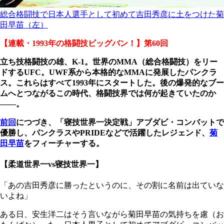
総合格闘技で日本人選手として初めて吉田秀彦に土をつけた菊
田早苗（左）
【連載・1993年の格闘技ビッグバン！】第60回
立ち技格闘技の雄、K-1。世界のMMA（総合格闘技）をリー
ドするUFC。UWF系から本格的なMMAに発展したパンクラ
ス。これらはすべて1993年にスタートした。後の爆発的なブー
ムへとつながるこの時代、格闘技界では何が起きていたのか
――。
前回
につづき、「寝技世界一決定戦」アブダビ・コンバットで
優勝し、パンクラスやPRIDEなどで活躍したレジェンド、
菊
田早苗
をフィーチャーする。
【柔道世界一vs寝技世界一】
「あの吉田秀彦に勝ったというのに、その割に名前は出ていな
いよね」
ある日、安生洋二はそう言いながら菊田早苗の気持ちを慮（お