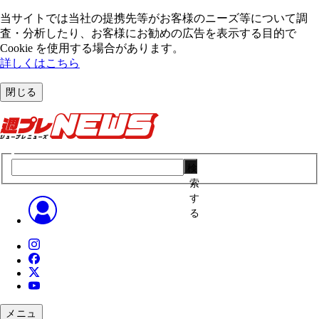
当サイトでは当社の提携先等がお客様のニーズ等について調
査・分析したり、お客様にお勧めの広告を表⽰する⽬的で
Cookie を使⽤する場合があります。
詳しくはこちら
閉じる
検
索
す
る
メニュ