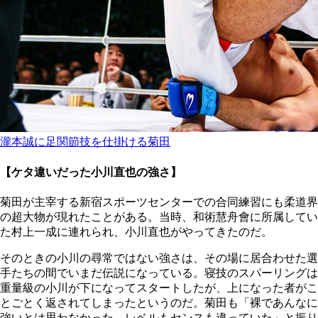
瀧本誠に足関節技を仕掛ける菊田
【ケタ違いだった小川直也の強さ】
菊田が主宰する新宿スポーツセンターでの合同練習にも柔道界
の超大物が現れたことがある。当時、和術慧舟會に所属してい
た村上一成に連れられ、小川直也がやってきたのだ。
そのときの小川の尋常ではない強さは、その場に居合わせた選
手たちの間でいまだ伝説になっている。寝技のスパーリングは
重量級の小川が下になってスタートしたが、上になった者がこ
とごとく返されてしまったというのだ。菊田も「裸であんなに
強いとは思わなかった。レベルもセンスも違っていた」と振り