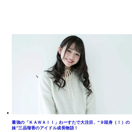
最強の「ＫＡＷＡＩＩ」わーすたで大注目、“９頭身（！）の
妹”三品瑠香のアイドル成長物語！