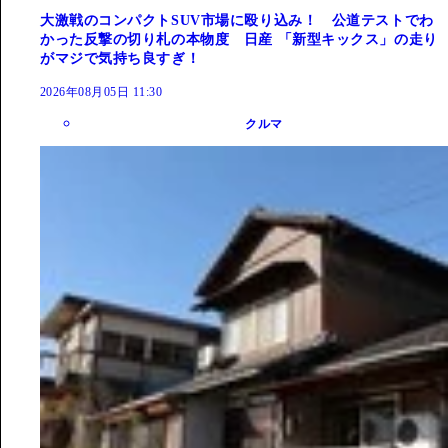
大激戦のコンパクトSUV市場に殴り込み！ 公道テストでわ
かった反撃の切り札の本物度 日産 「新型キックス」の走り
がマジで気持ち良すぎ！
2026年08月05日 11:30
クルマ