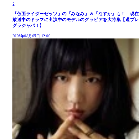
2
『仮面ライダーゼッツ』の「みなみ」＆「なすか」も！ 現在
放送中のドラマに出演中のモデルのグラビアを大特集【週プレ
グラジャパ！】
2026年08月05日 12:00