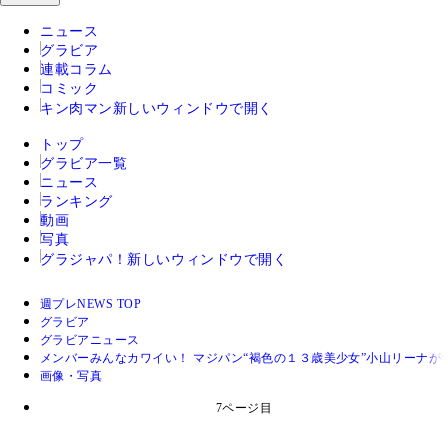
ニュース
グラビア
連載コラム
コミック
キン肉マン
新しいウィンドウで開く
トップ
グラビア一覧
ニュース
ランキング
動画
写真
グラジャパ！
新しいウィンドウで開く
週プレNEWS TOP
グラビア
グラビアニュース
メンバーみんなカワイい！ マジパン“褐色の１３歳美少女”小山リーナが
画像・写真
7ページ目