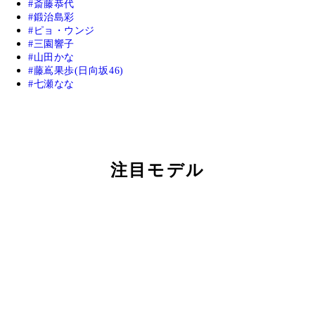
斎藤恭代
鍛治島彩
ピョ・ウンジ
三園響子
山田かな
藤嶌果歩(日向坂46)
七瀬なな
注目モデル