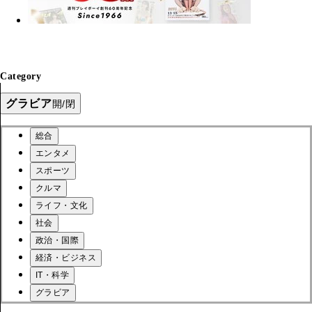
Category
グラビア
開/閉
総合
エンタメ
スポーツ
クルマ
ライフ・文化
社会
政治・国際
経済・ビジネス
IT・科学
グラビア