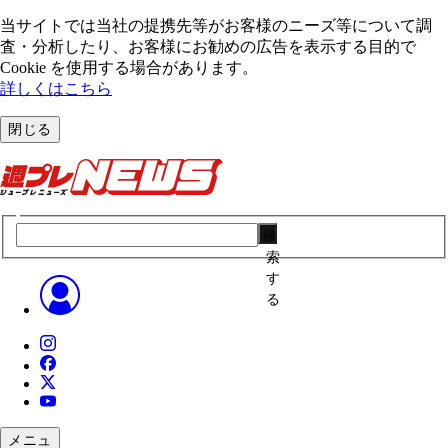
当サイトでは当社の提携先等がお客様のニーズ等について調
査・分析したり、お客様にお勧めの広告を表⽰する⽬的で
Cookie を使⽤する場合があります。
詳しくはこちら
閉じる
検
索
す
る
メニュ