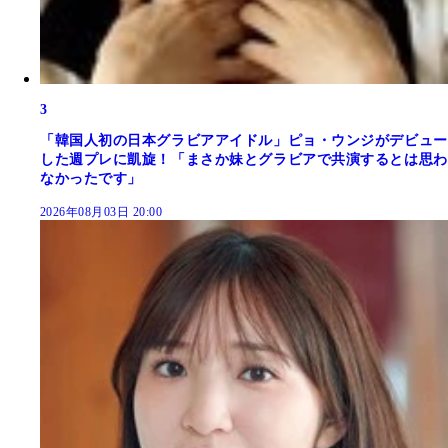
3
「韓国人初の日本グラビアアイドル」ピョ・ウンジがデビュー
した週プレに凱旋！「まさか妹とグラビアで共演するとは思わ
なかったです」
2026年08月03日 20:00