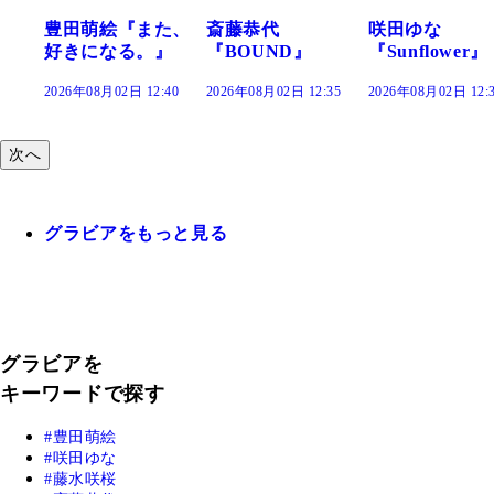
た、
斎藤恭代
咲田ゆな
藤水咲桜『花
』
『BOUND』
『Sunflower』
だまり』
:40
2026年08月02日 12:35
2026年08月02日 12:30
2026年08月02日 12
次へ
グラビアをもっと見る
グラビアを
キーワードで探す
豊田萌絵
咲田ゆな
藤水咲桜