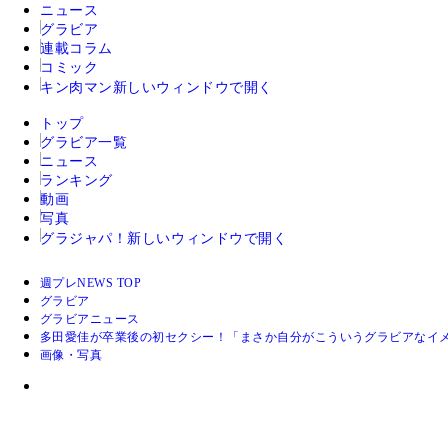
ニュース
グラビア
連載コラム
コミック
キン肉マン
新しいウィンドウで開く
トップ
グラビア一覧
ニュース
ランキング
動画
写真
グラジャパ！
新しいウィンドウで開く
週プレNEWS TOP
グラビア
グラビアニュース
多田愛佳が卒業後の初セクシー！「まさか自分がこういうグラビアなイ
画像・写真