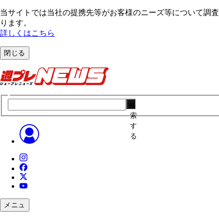
当サイトでは当社の提携先等がお客様のニーズ等について調査・
ります。
詳しくはこちら
閉じる
検
索
す
る
メニュ