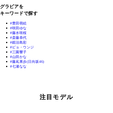
グラビアを
キーワードで探す
豊田萌絵
咲田ゆな
藤水咲桜
斎藤恭代
鍛治島彩
ピョ・ウンジ
三園響子
山田かな
藤嶌果歩(日向坂46)
七瀬なな
注目モデル