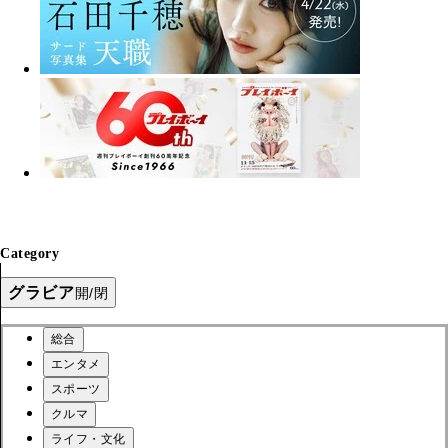
Category
グラビア
開/閉
総合
エンタメ
スポーツ
クルマ
ライフ・文化