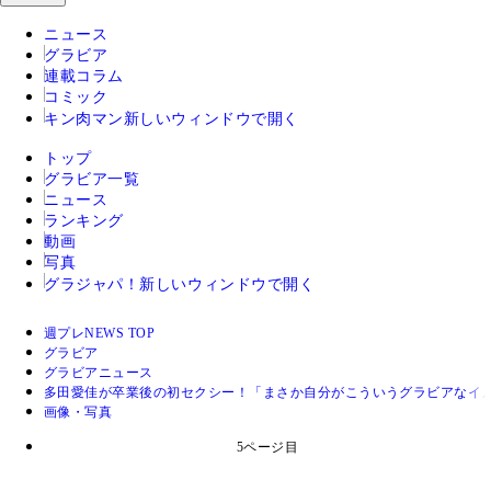
ニュース
グラビア
連載コラム
コミック
キン肉マン
新しいウィンドウで開く
トップ
グラビア一覧
ニュース
ランキング
動画
写真
グラジャパ！
新しいウィンドウで開く
週プレNEWS TOP
グラビア
グラビアニュース
多田愛佳が卒業後の初セクシー！「まさか自分がこういうグラビアなイ
画像・写真
5ページ目