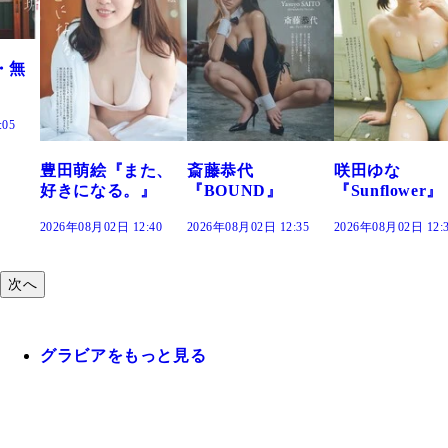
た、
斎藤恭代
咲田ゆな
藤水咲桜『花
』
『BOUND』
『Sunflower』
だまり』
:40
2026年08月02日 12:35
2026年08月02日 12:30
2026年08月02日 12:
次へ
グラビアをもっと見る