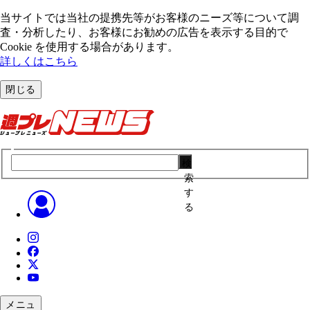
当サイトでは当社の提携先等がお客様のニーズ等について調
査・分析したり、お客様にお勧めの広告を表⽰する⽬的で
Cookie を使⽤する場合があります。
詳しくはこちら
閉じる
検
索
す
る
メニュ