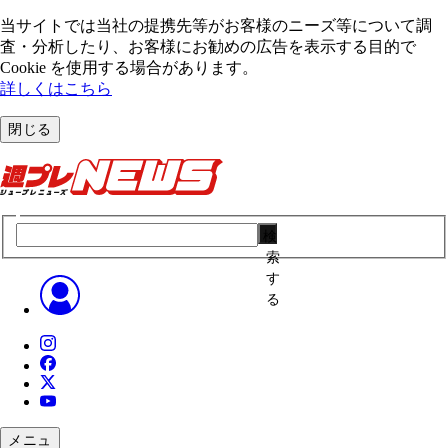
当サイトでは当社の提携先等がお客様のニーズ等について調
査・分析したり、お客様にお勧めの広告を表⽰する⽬的で
Cookie を使⽤する場合があります。
詳しくはこちら
閉じる
検
索
す
る
メニュ