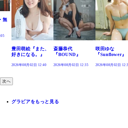
た、
斎藤恭代
咲田ゆな
藤水咲桜『花
』
『BOUND』
『Sunflower』
だまり』
:40
2026年08月02日 12:35
2026年08月02日 12:30
2026年08月02日 12:
次へ
グラビアをもっと見る