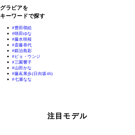
グラビアを
キーワードで探す
豊田萌絵
咲田ゆな
藤水咲桜
斎藤恭代
鍛治島彩
ピョ・ウンジ
三園響子
山田かな
藤嶌果歩(日向坂46)
七瀬なな
注目モデル