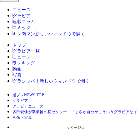
ニュース
グラビア
連載コラム
コミック
キン肉マン
新しいウィンドウで開く
トップ
グラビア一覧
ニュース
ランキング
動画
写真
グラジャパ！
新しいウィンドウで開く
週プレNEWS TOP
グラビア
グラビアニュース
多田愛佳が卒業後の初セクシー！「まさか自分がこういうグラビアなイ
画像・写真
6ページ目