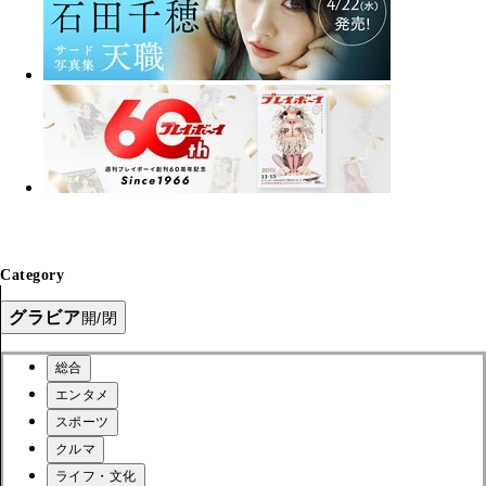
Category
グラビア
開/閉
総合
エンタメ
スポーツ
クルマ
ライフ・文化