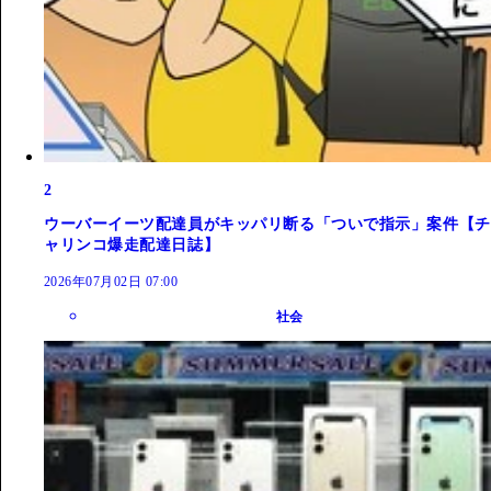
2
ウーバーイーツ配達員がキッパリ断る「ついで指示」案件【チ
ャリンコ爆走配達日誌】
2026年07月02日 07:00
社会