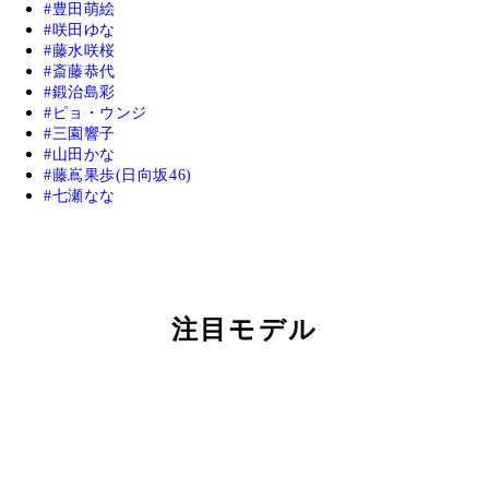
豊田萌絵
咲田ゆな
藤水咲桜
斎藤恭代
鍛治島彩
ピョ・ウンジ
三園響子
山田かな
藤嶌果歩(日向坂46)
七瀬なな
注目モデル