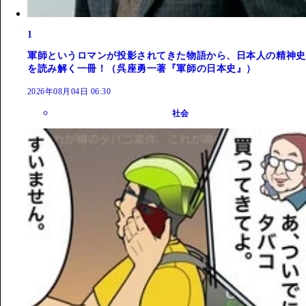
1
軍師というロマンが投影されてきた物語から、日本人の精神史
を読み解く一冊！（呉座勇一著『軍師の日本史』）
2026年08月04日 06:30
社会