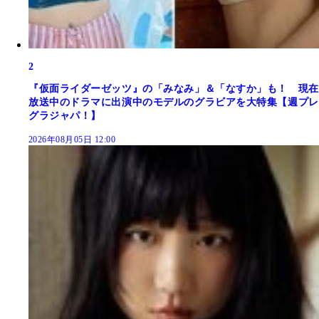
2
『仮面ライダーゼッツ』の「みなみ」＆「なすか」も！ 現在
放送中のドラマに出演中のモデルのグラビアを大特集【週プレ
グラジャパ！】
2026年08月05日 12:00