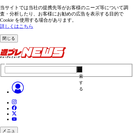
当サイトでは当社の提携先等がお客様のニーズ等について調
査・分析したり、お客様にお勧めの広告を表⽰する⽬的で
Cookie を使⽤する場合があります。
詳しくはこちら
閉じる
検
索
す
る
メニュ