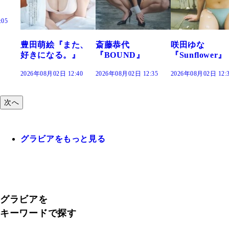
た、
斎藤恭代
咲田ゆな
藤水咲桜『花
』
『BOUND』
『Sunflower』
だまり』
:40
2026年08月02日 12:35
2026年08月02日 12:30
2026年08月02日 12:
次へ
グラビアをもっと見る
グラビアを
キーワードで探す