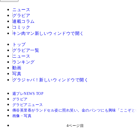
ニュース
グラビア
連載コラム
コミック
キン肉マン
新しいウィンドウで開く
トップ
グラビア一覧
ニュース
ランキング
動画
写真
グラジャパ！
新しいウィンドウで開く
週プレNEWS TOP
グラビア
グラビアニュース
傳谷英里香がランドセル姿に照れ笑い。金のパンツにも興味「ここぞと
画像・写真
4ページ目