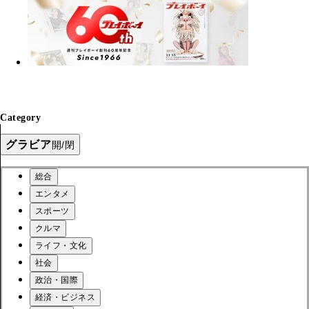
Category
グラビア
開/閉
総合
エンタメ
スポーツ
クルマ
ライフ・文化
社会
政治・国際
経済・ビジネス