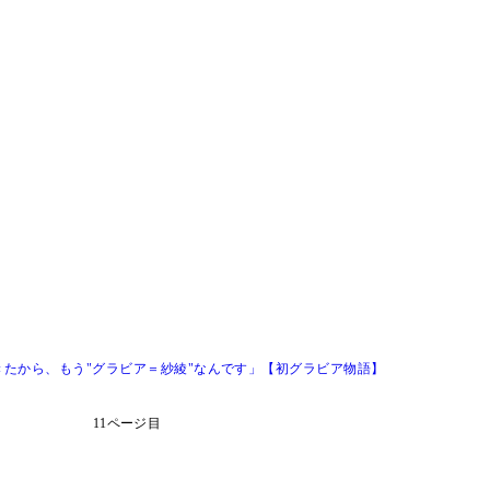
たから、もう"グラビア＝紗綾"なんです」【初グラビア物語】
11ページ目