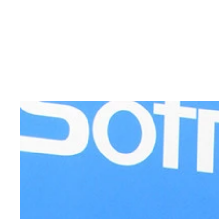
紗綾デジタル写真集『回帰』撮影／橋本雅司 価格／1