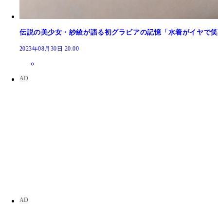
伝説の美少女・紗綾が語る初グラビアの記憶「水着がイヤで笑
2023年08月30日 20:00
紗綾写真集『ツボミ』（撮影／熊谷貫）
20歳の紗綾さんをオトナっぽく撮り下ろし。『週刊プ
紗綾『週刊プレイボーイ』2015年33号（撮影／熊
紗綾『週刊プレイボーイ』2006年11号（撮影／熊
紗綾『週刊プレイボーイ』2006年17号（撮影／
高校入学後初となる撮り下ろし。『週刊プレイボーイ
紗綾
紗綾