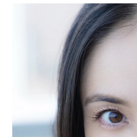
紗綾さんに写真集『ツボミ』の裏話から、グラビア
紗綾