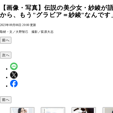
【画像・写真】伝説の美少女・紗綾が
から、もう"グラビア＝紗綾"なんです」
2023年09月06日 20:00 更新
取材・文／大野智己 撮影／荻原大志
前へ
次へ
前へ