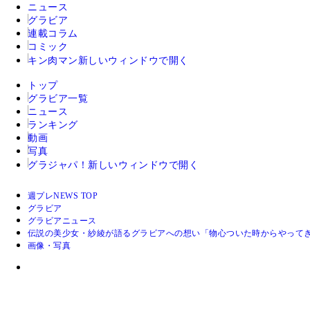
ニュース
グラビア
連載コラム
コミック
キン肉マン
新しいウィンドウで開く
トップ
グラビア一覧
ニュース
ランキング
動画
写真
グラジャパ！
新しいウィンドウで開く
週プレNEWS TOP
グラビア
グラビアニュース
伝説の美少女・紗綾が語るグラビアへの想い「物心ついた時からやってき
画像・写真