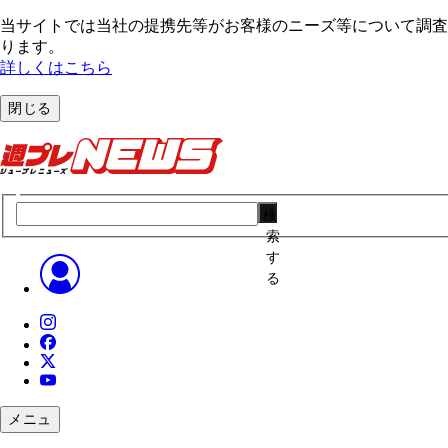
当サイトでは当社の提携先等がお客様のニーズ等について調査・
ります。
詳しくはこちら
閉じる
検
索
す
る
メニュ