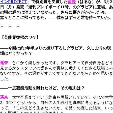
インPROJECT
」で特別賞を受賞した
遥奈
（はるな）が、3月2
日（月）発売『週刊プレイボーイ11号』のグラビアに登場。あ
の頃の輝きは消えていなかった。さらに磨きがかかった今、
堂々とここに帰ってきた。――僕らはずっと君を待っていた。
＊ ＊ ＊
【芸能界復帰のワケ】
――今回は約2年半ぶりの撮り下ろしグラビア。久しぶりの現
場はどうだった？
遥奈
とにかく楽しかったです。グラビアって自分自身をどう
見せるかをスタッフの皆さんが真剣に考えてくださる現場じゃ
ないですか。その過程がすごくすてきだなとあらためて思いま
した。
――一度芸能活動を離れたけど、その理由は？
遥奈
大学卒業までという約束を両親としていて。それで大学
2、3年生くらいから、自分の人生設計を真剣に考えるようにな
って。「この先どう生きたいのか」を見つめ直した結果、いっ