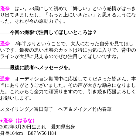
遥奈
はい。23歳にして初めて「悔しい」という感情がはっき
り出てきましたし、「もっと上にいきたい」と思えるようにな
った。それが今の原動力です。
――今回の撮影で注目してほしいところは？
遥奈
2年半ぶりということで、大人になった自分を見てほし
いです。最後の黒い水着のカットは特にお気に入りで、背中の
ラインが大胆に見えるのでぜひ注目してほしいですね。
――最後に読者へメッセージを。
遥奈
オーディション期間中に応援してくださった皆さん、本
当にありがとうございました。その声が大きな励みになりまし
た。これからも全力で頑張りますので、引き続き応援よろしく
お願いします。
スタイリング／富田育子 ヘア＆メイク／竹内春華
●遥奈（はるな）
2002年3月20日生まれ 愛知県出身
身長164cm B87 W56 H84