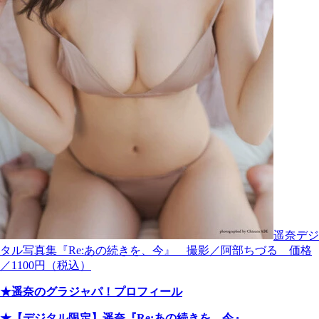
遥奈デジ
タル写真集『Re:あの続きを、今』 撮影／阿部ちづる 価格
／1100円（税込）
★遥奈のグラジャパ！プロフィール
★【デジタル限定】遥奈『Re:あの続きを、今』