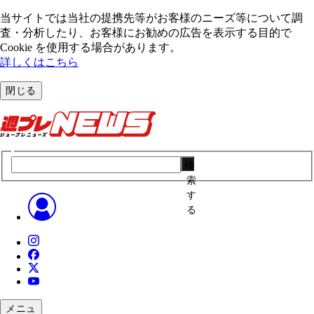
当サイトでは当社の提携先等がお客様のニーズ等について調
査・分析したり、お客様にお勧めの広告を表⽰する⽬的で
Cookie を使⽤する場合があります。
詳しくはこちら
閉じる
検
索
す
る
メニュ