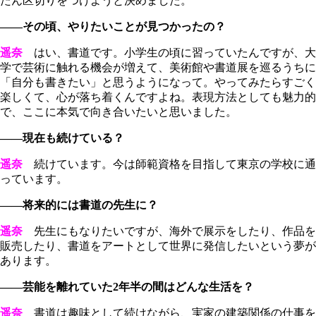
たん区切りをつけようと決めました。
――その頃、やりたいことが見つかったの？
遥奈
はい、書道です。小学生の頃に習っていたんですが、大
学で芸術に触れる機会が増えて、美術館や書道展を巡るうちに
「自分も書きたい」と思うようになって。やってみたらすごく
楽しくて、心が落ち着くんですよね。表現方法としても魅力的
で、ここに本気で向き合いたいと思いました。
――現在も続けている？
遥奈
続けています。今は師範資格を目指して東京の学校に通
っています。
――将来的には書道の先生に？
遥奈
先生にもなりたいですが、海外で展示をしたり、作品を
販売したり、書道をアートとして世界に発信したいという夢が
あります。
――芸能を離れていた2年半の間はどんな生活を？
遥奈
書道は趣味として続けながら、実家の建築関係の仕事を