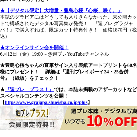
★【デジタル限定】大増量・豊島心桜『心桜、咲く。』
本誌のグラビアにはどうしても入りきらなかった、未公開カッ
トで構成されたデジタル写真集が発売！ 『週プレ グラジャ
パ！』で購入すれば、限定カット特典付き！ 価格1870円（税
込）
★オンラインサイン会を開催！
6月12日（金）19:00～@週プレYouTubeチャンネル
★豊島心桜ちゃんの直筆サイン入り表紙アートプリントを60名
様にプレゼント！ 詳細は『週刊プレイボーイ24・25合併
号』（紙版）をチェック！
★
『週プレ プラス！』
では、本誌未掲載のアザーカットなど
スペシャルコンテンツを公開！
【
https://www.grajapa.shueisha.co.jp/plus
】