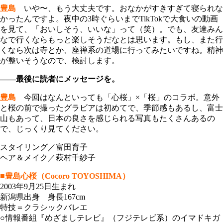
豊島
いや〜、もう大丈夫です。おなかがすきすぎて寝られな
かったんですよ。夜中の3時ぐらいまでTikTokで大食いの動画
を見て、「おいしそう、いいな」って（笑）。でも、友達みん
なで行くならもっと楽しそうだなとは思います。もし、また行
くなら次は寺とか、座禅系の道場に行ってみたいですね。精神
が整いそうなので、検討します。
――最後に読者にメッセージを。
豊島
今回はなんといっても「心桜」×「桜」のコラボ。意外
と桜の前で撮ったグラビアは初めてで、季節感もあるし、富士
山もあって、日本の良さを感じられる写真もたくさんあるの
で、じっくり見てください。
スタイリング／富田育子
ヘア＆メイク／萩村千紗子
■豊島心桜（Cocoro TOYOSHIMA）
2003年9月25日生まれ
新潟県出身 身長167cm
特技＝クラシックバレエ
○情報番組『めざましテレビ』（フジテレビ系）のイマドキガ