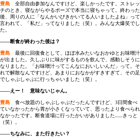
豊島
全部自由参加なんですけど、楽しかったです。ストレッ
チのとき、寝ながらやるポーズで本当に寝ちゃって。終わった
後、周りの人に「なんかいびきかいてる人いましたよね」って
言われて、「私だ」ってなりました（笑）。みんな大爆笑でし
た。
――断食が終わった後は？
豊島
最後に回復食として、ほぼ水みたいなおかゆとお味噌汁
が出ました。久しぶりに味がするものを飲んで、感動しそうに
なりました。「お味噌汁ってこんなにおいしいんだ」って。そ
れで解散なんですけど、あまりにおなかがすきすぎて、その足
でしゃぶしゃぶに行っちゃいました（笑）。
――えー！ 意味ないじゃん。
豊島
食べ放題のしゃぶしゃぶだったんですけど、3日間食べ
ていなかったから胃が小さくなっていて、思ったより食べられ
なかったです。断食道場に行ったかいがありました......きっと
（笑）。
――ちなみに、また行きたい？