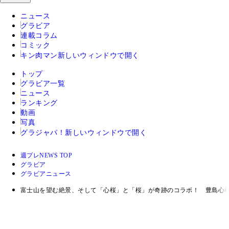
ニュース
グラビア
連載コラム
コミック
キン肉マン
新しいウィンドウで開く
トップ
グラビア一覧
ニュース
ランキング
動画
写真
グラジャパ！
新しいウィンドウで開く
週プレNEWS TOP
グラビア
グラビアニュース
富士山を望む絶景、そして「心桜」と「桜」が奇跡のコラボ！ 豊島心桜「断