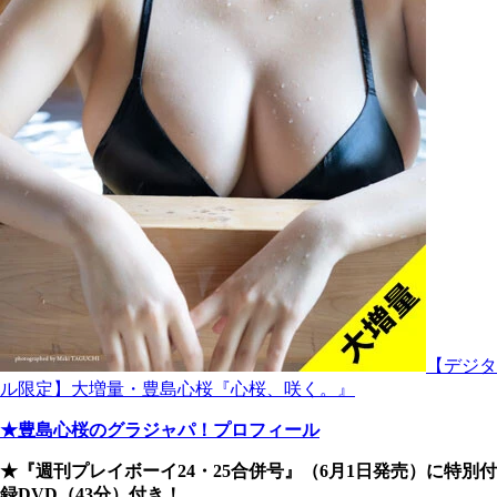
【デジタ
ル限定】大増量・豊島心桜『心桜、咲く。』
★豊島心桜のグラジャパ！プロフィール
★『週刊プレイボーイ24・25合併号』（6月1日発売）に特別付
録DVD（43分）付き！