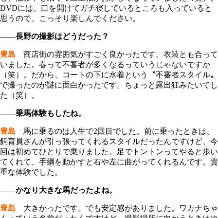
DVDには、口を開けてガチ寝しているところも入っていると
思うので、こっそり楽しんでください。
――長野の撮影はどうだった？
豊島
商店街の雰囲気がすごく良かったです。衣装とも合って
いました。春って不審者が多くなるっていうじゃないですか
（笑）。だから、コートの下に水着という〝不審者スタイル〟
で撮ったのが謎に面白かったです。ちょっと露出狂みたいでし
た（笑）。
――乗馬体験もしたね。
豊島
馬に乗るのは人生で2回目でした。前に乗ったときは、
飼育員さんが引っ張ってくれるスタイルだったんですけど、今
回は初めてひとりで乗りました。足でトントンってやると歩い
てくれて、手綱を動かすと右や左に曲がってくれるんです。貴
重な体験でした。
――かなり大きな馬だったよね。
豊島
大きかったです。でも安定感がありました。ワカナちゃ