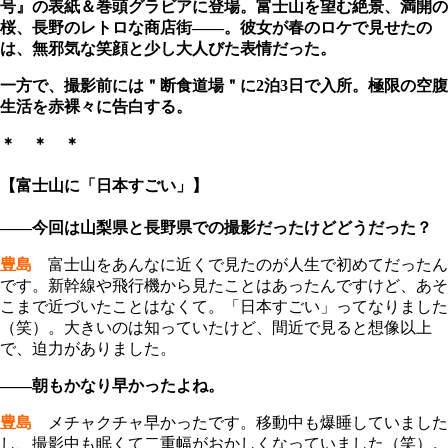
号』の表紙＆巻頭グラビアに登場。富士山を望む絶景、満開の
桜、長野のレトロな商店街――。彼女が春のロケで見せたの
は、無邪気な笑顔と少し大人びた表情だった。
一方で、撮影前には＂断食道場＂に2泊3日で入所。極限の空腹
生活を赤裸々に告白する。
＊ ＊ ＊
【富士山に「日本すごい」】
――今回は山梨県と長野県での撮影だったけどどうだった？
豊島
富士山をあんなに近くで見たのが人生で初めてだったん
です。新幹線や飛行機から見たことはあったんですけど、あそ
こまで近づいたことはなくて。「日本すごい」ってなりました
（笑）。大きいのは知っていたけど、間近で見ると想像以上
で、迫力がありました。
――朝もかなり早かったよね。
豊島
メチャクチャ早かったです。移動中も爆睡していました
し、撮影中も眠くて二重幅がおかしくなっていました（笑）。