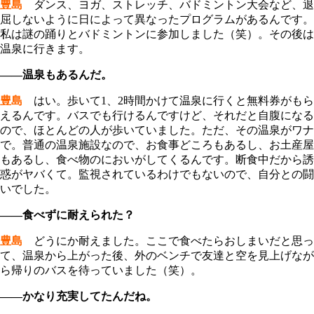
豊島
ダンス、ヨガ、ストレッチ、バドミントン大会など、退
屈しないように日によって異なったプログラムがあるんです。
私は謎の踊りとバドミントンに参加しました（笑）。その後は
温泉に行きます。
――温泉もあるんだ。
豊島
はい。歩いて1、2時間かけて温泉に行くと無料券がもら
えるんです。バスでも行けるんですけど、それだと自腹になる
ので、ほとんどの人が歩いていました。ただ、その温泉がワナ
で。普通の温泉施設なので、お食事どころもあるし、お土産屋
もあるし、食べ物のにおいがしてくるんです。断食中だから誘
惑がヤバくて。監視されているわけでもないので、自分との闘
いでした。
――食べずに耐えられた？
豊島
どうにか耐えました。ここで食べたらおしまいだと思っ
て、温泉から上がった後、外のベンチで友達と空を見上げなが
ら帰りのバスを待っていました（笑）。
――かなり充実してたんだね。