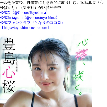
ールを卒業後、俳優業にも意欲的に取り組む。1st写真集『心
桜ばかり』（集英社）が絶賛発売中！
公式X【@CocoroToyoshima】
公式Instagram【@cocorotoyoshima】
公式ファンクラブ『となりのココロ』
【https://toyoshimacocoro.com】