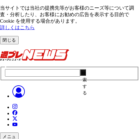
当サイトでは当社の提携先等がお客様のニーズ等について調
査・分析したり、お客様にお勧めの広告を表⽰する⽬的で
Cookie を使⽤する場合があります。
詳しくはこちら
閉じる
検
索
す
る
メニュ