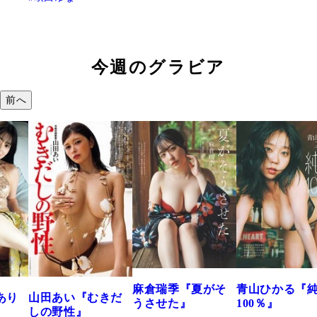
今週のグラビア
前へ
溝端 葵『もう
つの、あおい
で。』
2026年08月09日 12:
麻倉瑞季『夏がそ
青山ひかる『純度
きだ
うさせた』
100％』