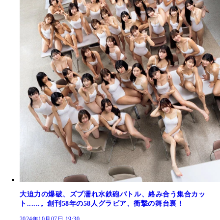
大迫力の爆破、ズブ濡れ水鉄砲バトル、絡み合う集合カッ
ト......。創刊58年の58人グラビア、衝撃の舞台裏！
2024年10月07日 19:30