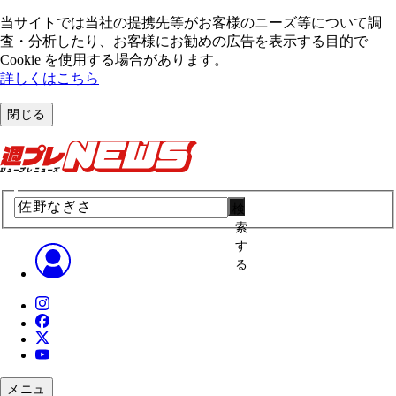
当サイトでは当社の提携先等がお客様のニーズ等について調
査・分析したり、お客様にお勧めの広告を表⽰する⽬的で
Cookie を使⽤する場合があります。
詳しくはこちら
閉じる
検
索
す
る
メニュ