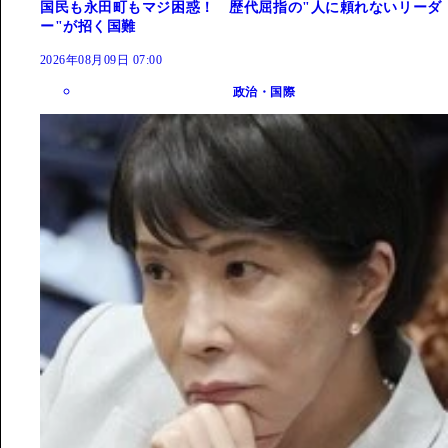
国民も永田町もマジ困惑！ 歴代屈指の"人に頼れないリーダ
ー"が招く国難
2026年08月09日 07:00
政治・国際