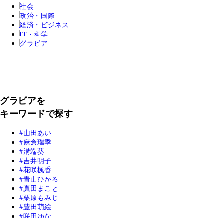
社会
政治・国際
経済・ビジネス
IT・科学
グラビア
グラビアを
キーワードで探す
山田あい
麻倉瑞季
溝端葵
吉井明子
花咲楓香
青山ひかる
真田まこと
栗原もみじ
豊田萌絵
咲田ゆな