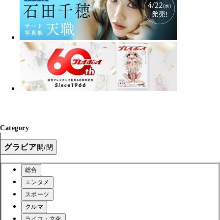
Category
グラビア
開/閉
総合
エンタメ
スポーツ
クルマ
ライフ・文化