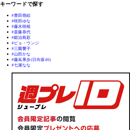
キーワードで探す
豊田萌絵
咲田ゆな
藤水咲桜
斎藤恭代
鍛治島彩
ピョ・ウンジ
三園響子
山田かな
藤嶌果歩(日向坂46)
七瀬なな