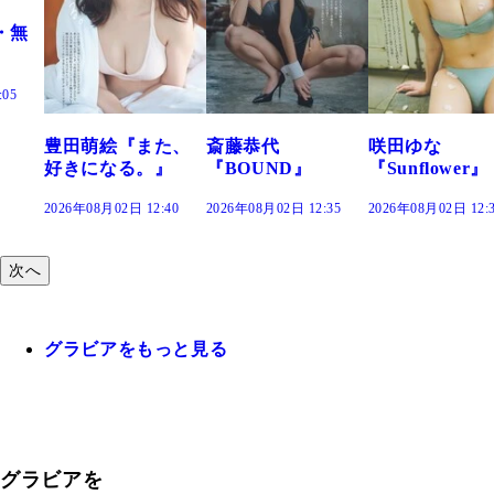
た、
斎藤恭代
咲田ゆな
藤水咲桜『花
』
『BOUND』
『Sunflower』
だまり』
:40
2026年08月02日 12:35
2026年08月02日 12:30
2026年08月02日 12:
次へ
グラビアをもっと見る
グラビアを