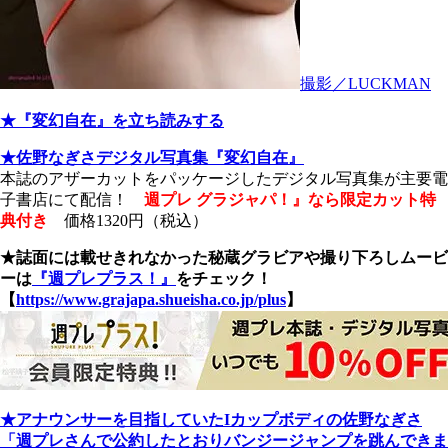
撮影／LUCKMAN
★『変幻自在』を立ち読みする
★佐野なぎさデジタル写真集『変幻自在』
本誌のアザーカットをパッケージしたデジタル写真集が主要電
子書店にて配信！
週プレ グラジャパ！』なら限定カット特
典付き
価格1320
円（税込）
★誌面には載せきれなかった秘蔵グラビアや撮り下ろしムービ
ーは
『週プレプラス！』
をチェック！
【
https://www.grajapa.shueisha.co.jp/plus
】
★アナウンサーを目指していたIカップボディの佐野なぎさ
「週プレさんで公約したとおりバンジージャンプを跳んできま