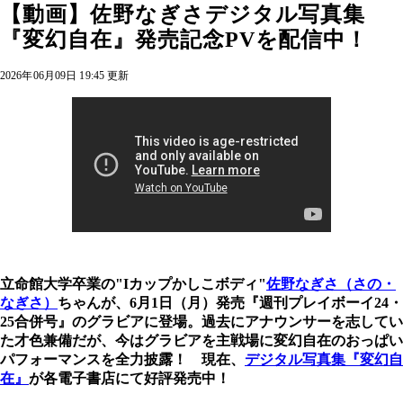
【動画】佐野なぎさデジタル写真集
『変幻自在』発売記念PVを配信中！
2026年06月09日 19:45 更新
立命館大学卒業の"Iカップかしこボディ"
佐野なぎさ（さの・
なぎさ）
ちゃんが、6月1日（月）発売『週刊プレイボーイ24・
25合併号』のグラビアに登場。過去にアナウンサーを志してい
た才色兼備だが、今はグラビアを主戦場に変幻自在のおっぱい
パフォーマンスを全力披露！ 現在、
デジタル写真集『変幻自
在』
が各電子書店にて好評発売中！