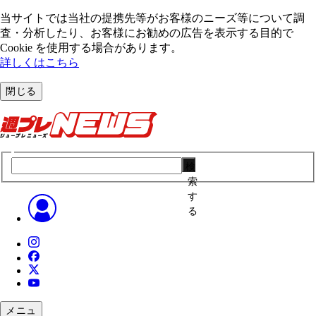
当サイトでは当社の提携先等がお客様のニーズ等について調
査・分析したり、お客様にお勧めの広告を表⽰する⽬的で
Cookie を使⽤する場合があります。
詳しくはこちら
閉じる
検
索
す
る
メニュ