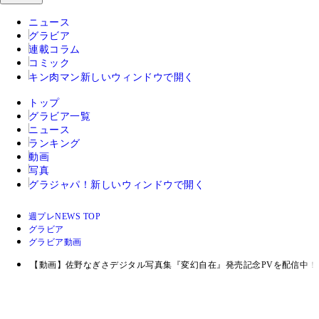
ニュース
グラビア
連載コラム
コミック
キン肉マン
新しいウィンドウで開く
トップ
グラビア一覧
ニュース
ランキング
動画
写真
グラジャパ！
新しいウィンドウで開く
週プレNEWS TOP
グラビア
グラビア動画
【動画】佐野なぎさデジタル写真集『変幻自在』発売記念PVを配信中！