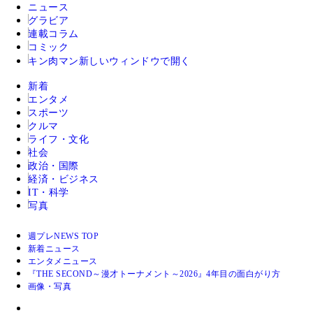
ニュース
グラビア
連載コラム
コミック
キン肉マン
新しいウィンドウで開く
新着
エンタメ
スポーツ
クルマ
ライフ・文化
社会
政治・国際
経済・ビジネス
IT・科学
写真
週プレNEWS TOP
新着ニュース
エンタメニュース
『THE SECOND～漫才トーナメント～2026』4年目の面白がり方
画像・写真