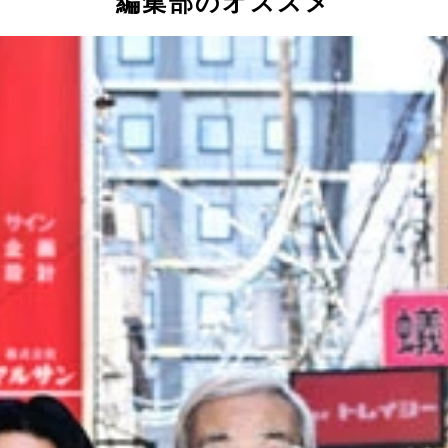
編集部のオススメ
も要注目はメディア露出がまだ少ない「リニア」!!
100人による（「とても面白かった」⇒3点、「面白かった」
保隼平（右）
弘（右）
浩章（右）
右）
 てつじ（右）
啓太（右）
ノーパンチ松尾（右）
人（右）