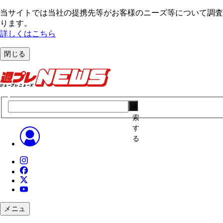
当サイトでは当社の提携先等がお客様のニーズ等について調査・
ります。
詳しくはこちら
閉じる
検
索
す
る
メニュ