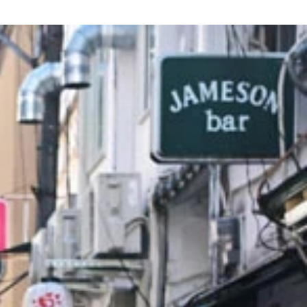
⇒2点、「面白くなかった」⇒1点）採点の合計点で勝敗が決まる