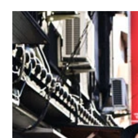
8組中7組が中高・専門学校の同級生コンビ！ 中で
大会はトーナメント形式で行なわれる。観客審査員
金属バット（2007年結成） 小林圭輔（左） 友
ヤング（2003年結成） 嶋仲拓巳（左） 寺田晃
タモンズ（2006年結成） 大波康平（左） 安部
黒帯（2010年結成） 大西 進（左） てらうち（
シャンプーハット（1994年結成） 恋さん（左）
リニア（2008年結成） しょうへい（左） 酒井
ザ・パンチ（1998年結成） パンチ浜崎（左） 
トット（2009年結成） 多田智佑（左） 桑原雅