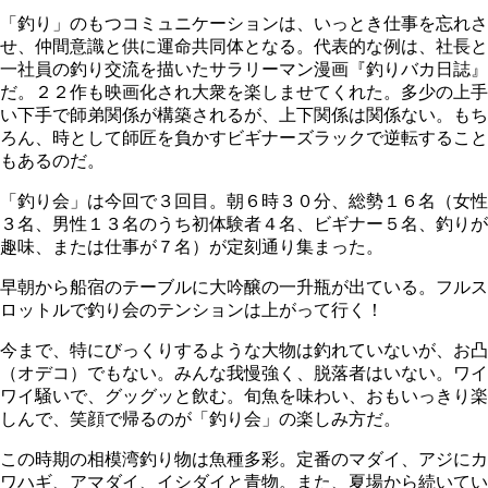
「釣り」のもつコミュニケーションは、いっとき仕事を忘れさ
せ、仲間意識と供に運命共同体となる。代表的な例は、社長と
一社員の釣り交流を描いたサラリーマン漫画『釣りバカ日誌』
だ。２２作も映画化され大衆を楽しませてくれた。多少の上手
い下手で師弟関係が構築されるが、上下関係は関係ない。もち
ろん、時として師匠を負かすビギナーズラックで逆転すること
もあるのだ。
「釣り会」は今回で３回目。朝６時３０分、総勢１６名（女性
３名、男性１３名のうち初体験者４名、ビギナー５名、釣りが
趣味、または仕事が７名）が定刻通り集まった。
早朝から船宿のテーブルに大吟醸の一升瓶が出ている。フルス
ロットルで釣り会のテンションは上がって行く！
今まで、特にびっくりするような大物は釣れていないが、お凸
（オデコ）でもない。みんな我慢強く、脱落者はいない。ワイ
ワイ騒いで、グッグッと飲む。旬魚を味わい、おもいっきり楽
しんで、笑顔で帰るのが「釣り会」の楽しみ方だ。
この時期の相模湾釣り物は魚種多彩。定番のマダイ、アジにカ
ワハギ、アマダイ、イシダイと青物。また、夏場から続いてい