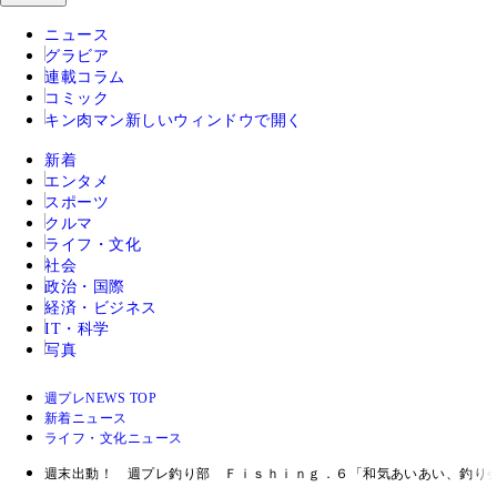
ニュース
グラビア
連載コラム
コミック
キン肉マン
新しいウィンドウで開く
新着
エンタメ
スポーツ
クルマ
ライフ・文化
社会
政治・国際
経済・ビジネス
IT・科学
写真
週プレNEWS TOP
新着ニュース
ライフ・文化ニュース
週末出動！ 週プレ釣り部 Ｆｉｓｈｉｎｇ．６「和気あいあい、釣り