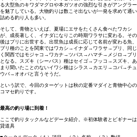
る大型魚のキワダマグロや本ガツオの強烈な引きがアングラー
を魅了している。大物釣りは数こそ出ないが一発を求めて通い
詰める釣り人も多い。
そして、青物といえば、夏場にエサをたくさん食べたワカシ
が、成長著しく、イナダになりこの時期ワラサに変わる。その
後はブリに出世する。出世魚は成長に応じて名前が変わる魚、
ブリ種のことを関東ではワカシ→イナダ→ワラサ→ブリ、同じ
く関西ではモジャコ→ワカナ→ツバス→ハマチ→メジロ→ブリ
となる。スズキ（シーバス）種はセイゴ→フッコ→スズキ、あ
まり聞いたことのないイワシ種はシラス→カエリ→コバ→チュ
ウバ→オオバと言うそうだ。
という訳で、今回のターゲットは秋の定番マダイと青物中心の
コマセ釣りです。
最高の釣り場に到着！
ここで釣りタックルなどデータ紹介。※初体験者とビギナーは
貸道具