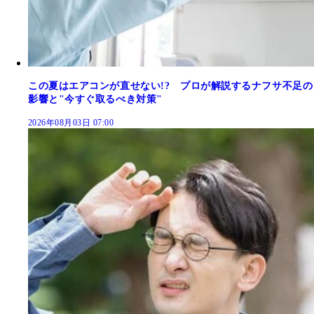
この夏はエアコンが直せない!? プロが解説するナフサ不足の
影響と"今すぐ取るべき対策"
2026年08月03日 07:00