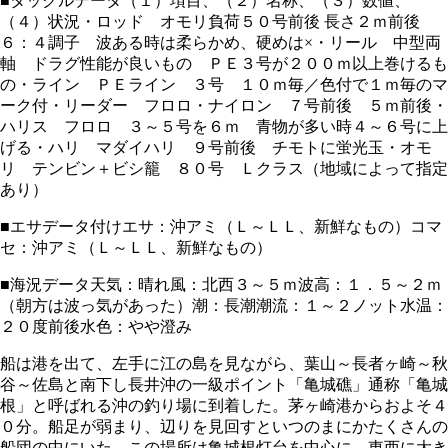
■タックルデータ（１）項目、（２）名称、（３）数値、
（４）状況・ロッド オモリ負荷５０号前後 長さ２ｍ前後
６：４調子 波ある時は柔らかめ、硬めは×・リール 中型両
軸 ドラグ性能が良いもの ＰＥ３号が２００ｍ以上巻けるも
の・ライン ＰＥライン ３号 １０ｍ毎／色付で１ｍ毎のマ
ーク付・リーダー フロロ・ナイロン ７号前後 ５ｍ前後・
ハリス フロロ ３～５号を６ｍ 青物が多い時４～６号に上
げる・ハリ マダイハリ ９号前後 チモトに蛍光玉・オモ
リ テンビン＋ビシ籠 ８０号 Ｌクラス（地域によって指定
あり）
■エサデータ付けエサ：沖アミ（Ｌ～ＬＬ、新鮮なもの）コマ
セ：沖アミ（Ｌ～ＬＬ、新鮮なもの）
■海況データ天気：晴れ風：北西３～５ｍ波高：１．５～２ｍ
（朝方は波っ気があった）潮：長潮潮流：１～２ノット水温：
２０度前後水色：やや澄み
船は港を出て、左手に江の島を見ながら、葉山～長者ヶ崎～秋
谷～佐島と南下し長井沖の一級ポイント「亀城礁」通称「亀城
根」と呼ばれる沖の釣り場に到着した。茅ヶ崎港からおよそ４
０分。船足が弱まり、辺りを見回すといつのまにかたくさんの
船団の中にいた。この場所は亀城根灯台を中心に、東西に大き