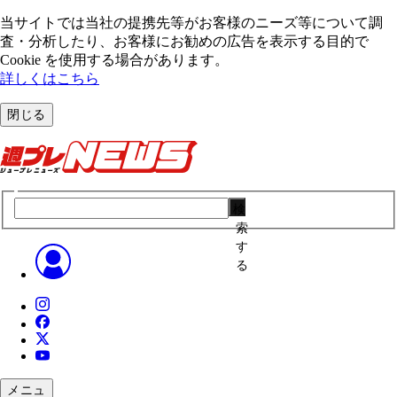
当サイトでは当社の提携先等がお客様のニーズ等について調
査・分析したり、お客様にお勧めの広告を表⽰する⽬的で
Cookie を使⽤する場合があります。
詳しくはこちら
閉じる
検
索
す
る
メニュ