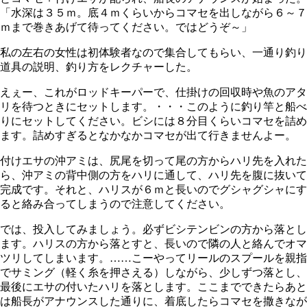
「水深は３５ｍ。底４ｍくらいからコマセを出しながら６～７
ｍまで巻きあげて待ってください。ではどうぞ～」
私の左右の女性は初体験者なので集合してもらい、一通り釣り
道具の説明、釣り方をレクチャーした。
えぇー、これがロッドキーパーで、仕掛けの回収時や魚のアタ
リを待つときにセットします。・・・このように釣り竿と船べ
りにセットしてください。ビシには８分目くらいコマセを詰め
ます。詰めすぎるとなかなかコマセが出て行きませんよー。
付けエサの沖アミは、尻尾を切って尾の方からハリ先を入れた
ら、沖アミの背中側の方をハリに通して、ハリ先を腹に抜いて
完成です。それと、ハリスが６ｍと長いのでグシャグシャにす
ると絡み合ってしまうので注意してください。
では、投入してみましょう。必ずビシテンビンの方から落とし
ます。ハリスの方から落とすと、長いので隣の人と絡んでオマ
ツリしてしまいます。……こーやってリールのスプールを親指
でサミング（軽く糸を押さえる）しながら、少しずつ落とし、
最後にエサの付いたハリを落とします。ここまでできたらあと
は船長がアナウンスした通りに、着底したらコマセを撒きなが