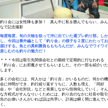
釣り会には女性陣も参加！ 真ん中に私を囲んでもらい、みん
なで記念撮影
毎度毎度、旬の大物を狙って沖に出ていた週プレ釣り部。しか
し、今回は番外編として「釣り会」の様子を２度にわたってお
届けする。魚との真剣勝負ももちろんだが、みんなでワイワイ
楽しむのも釣りの魅力だ！
＊＊＊今回は取引先関係会社との親睦で定期的に行なわれる
「釣り会」にお邪魔させてもらいました。その一部を紹介いた
します。
多くの会社には、何人かは「釣り吉」がいるものだ。何かの機
会に仲間ができ、釣行繰り返すうちに、人数も増え、「同好
会」や「会社対抗」などと発展しながら恒例化していく。そん
な方程式がすんなりいくためには、釣り吉のなかに社長や取引
先のお偉いさんがいれば話は尚早い。計画は瞬く間に進んでい
く。