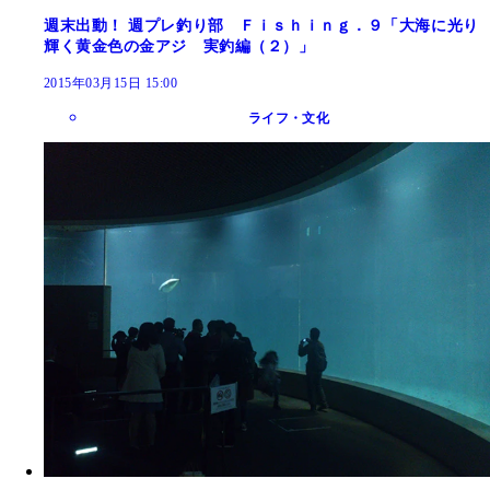
週末出動！ 週プレ釣り部 Ｆｉｓｈｉｎｇ．９「大海に光り
輝く黄金色の金アジ 実釣編（２）」
2015年03月15日 15:00
ライフ・文化