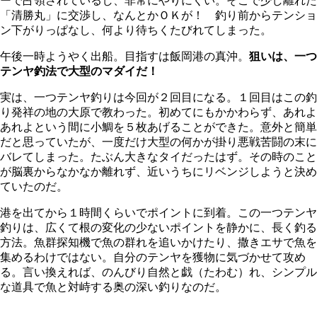
ーで占領されているし、非常にやりにくい。そこで少し離れた
「清勝丸」に交渉し、なんとかＯＫが！ 釣り前からテンショ
ン下がりっぱなし、何より待ちくたびれてしまった。
午後一時ようやく出船。目指すは飯岡港の真沖。
狙いは、一つ
テンヤ釣法で大型のマダイだ！
実は、一つテンヤ釣りは今回が２回目になる。１回目はこの釣
り発祥の地の大原で教わった。初めてにもかかわらず、あれよ
あれよという間に小鯛を５枚あげることができた。意外と簡単
だと思っていたが、一度だけ大型の何かが掛り悪戦苦闘の末に
バレてしまった。たぶん大きなタイだったはず。その時のこと
が脳裏からなかなか離れず、近いうちにリベンジしようと決め
ていたのだ。
港を出てから１時間くらいでポイントに到着。この一つテンヤ
釣りは、広くて根の変化の少ないポイントを静かに、長く釣る
方法。魚群探知機で魚の群れを追いかけたり、撒きエサで魚を
集めるわけではない。自分のテンヤを獲物に気づかせて攻め
る。言い換えれば、のんびり自然と戯（たわむ）れ、シンプル
な道具で魚と対峙する奥の深い釣りなのだ。