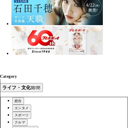
Category
ライフ・文化
開/閉
総合
エンタメ
スポーツ
クルマ