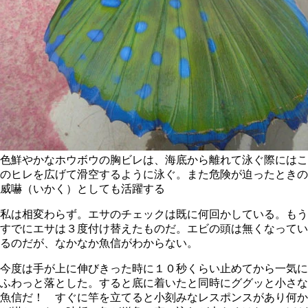
色鮮やかなホウボウの胸ビレは、海底から離れて泳ぐ際にはこ
のヒレを広げて滑空するように泳ぐ。また危険が迫ったときの
威嚇（いかく）としても活躍する
私は相変わらず。エサのチェックは既に何回かしている。もう
すでにエサは３度付け替えたものだ。エビの頭は無くなってい
るのだが、なかなか魚信がわからない。
今度は手が上に伸びきった時に１０秒くらい止めてから一気に
ふわっと落とした。すると底に着いたと同時にググッと小さな
魚信だ！ すぐに竿を立てると小刻みなレスポンスがあり何か