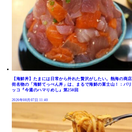
【海鮮丼】たまには日常から外れた贅沢がしたい。熱海の商店
街名物の「海鮮てっぺん丼」は、まるで海鮮の富士山！：パリ
ッコ『今週のハマりめし』第250回
2026年08月07日 11:40