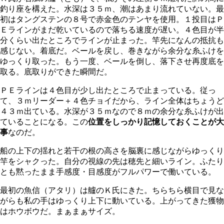
釣り座を構えた。水深は３５ｍ、潮はあまり流れていない。最
初はタングステンの８号で赤金色のテンヤを使用。１投目はＰ
Ｅラインがまだ乾いているので落ちる速度が遅い。４色目が半
分くらい出たところでラインが止まった。竿先になんの抵抗も
感じない。着底だ。ベールを戻し、巻きながら余分な糸ふけを
ゆっくり取った。もう一度、ベールを倒し、落下させ再度底を
取る。底取りができた瞬間だ。
ＰＥラインは４色目が少し出たところで止まっている。従っ
て、３ｍリーダー＋４色チョイだから、ライン全体はちょうど
４３ｍ出ている。水深が３５ｍなので８ｍの余分な糸ふけが出
ていることになる。この
位置をしっかり記憶しておくことが大
事
なのだ。
船の上下の揺れと若干の根の高さを脳裏に感じながらゆっくり
竿をシャクった。自分の視線の先は穂先と細いライン。ふたり
とも黙ったまま手感度・目感度がフルパワーで働いている。
最初の魚信（アタリ）は艫のＫ氏にきた。ちらちら横目で見な
がらも私の手はゆっくり上下に動いている。上がってきた獲物
はホウボウだ。まぁまぁサイズ。