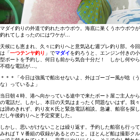
マダイ釣りの外道で釣れたホウボウ。海底に巣くうホウボウが
釣れてしまったのにはワケが…
天候にも恵まれ、久々に釣りへと意気込む週プレ釣り部。今回
は「
一つテンヤ釣り
」で
マダイ
を釣ろうと、エンジン付きの小
型ボートを予約し、何日も前から気合十分だ！ しかし何やら
不穏な電話が…。
＊＊＊「今日は強風で船出せないよ、外はゴーゴー風が唸（う
な）っているよ」
当日朝４時、港へ向かっている途中で来たボート屋ご主人から
の電話だ。しかし、本日の天気はまったく問題ないはず。我々
は諦めきれず、釣り友Ｋ氏と緊急電話相談。急遽、船宿を探し
だし午後釣りへと予定変更した。
しかし、思いがけないことは繰り返す。予約した船宿も行って
みればＴＶ番組の収録があるとのこと。ほとんど船は撮影クル