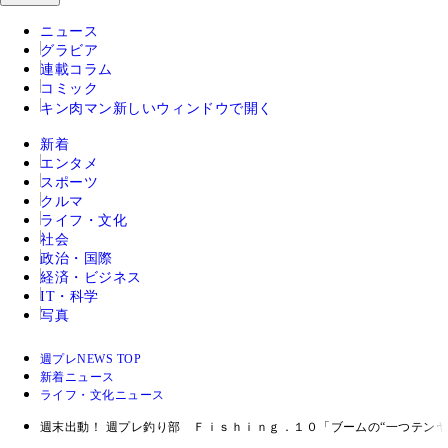
ニュース
グラビア
連載コラム
コミック
キン肉マン
新しいウィンドウで開く
新着
エンタメ
スポーツ
クルマ
ライフ・文化
社会
政治・国際
経済・ビジネス
IT・科学
写真
週プレNEWS TOP
新着ニュース
ライフ・文化ニュース
週末出動！ 週プレ釣り部 Ｆｉｓｈｉｎｇ．１０「ブームの“一つテン