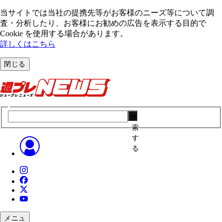
当サイトでは当社の提携先等がお客様のニーズ等について調
査・分析したり、お客様にお勧めの広告を表⽰する⽬的で
Cookie を使⽤する場合があります。
詳しくはこちら
閉じる
検
索
す
る
メニュ