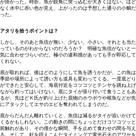
が掛かった。時折、魚が鋭角に突っ込むが大きくはない。ほど
なく水中に赤い色が見え、上がったのは予想した通りの小鯛だ
った。
アタリを拾うポイントは？
しかし、そのあと魚信が無い、少ない、小さい。それとも当た
っているのがわからないのだろうか？ 明確な魚信がないと一
気に合わせづらいのだ。極小の違和感があっても手が即応して
くれない。
底が取れれば、後はどのようにして魚を誘うかだが、この魚は
季節や場所によって誘い方も道具も変わってくる。一度底どり
ができたと安心して、海底付近をコツコツとテンヤを跳ね上げ
ながら釣ってはいけない。底にタイが張り付いて食うこともあ
るが、先ほどＫ氏が釣り上げた底物のホウボウや根魚などが先
にアタックしてエサのエビを奪われてしまうのだ。
底からだんだん離れていくと、魚信は減るがタイが追いかけて
くるかもしれない。この動きの間にちょっとだけコツコツッと
前触れがあり、その僅かな瞬間、手を止めて食わせの間を与え
る。そして、針を咥えこんだタイミングで電光石火のアワセを