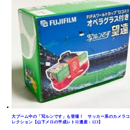
大ブーム中の「写ルンです」も登場！ サッカー系のカメラコ
レクション【山下メロの平成レトロ遺産：123】