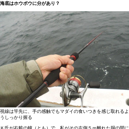
海底はホウボウに分があり？
視線は竿先に、手の感触でもマダイの食いつきを感じ取れるよ
うしっかり握る
Ｋ氏が右舷の艫（とも）で、私がその左側５ｍ離れた胴の間に