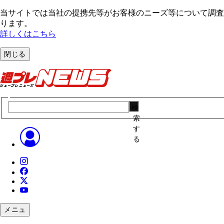
当サイトでは当社の提携先等がお客様のニーズ等について調査・
ります。
詳しくはこちら
閉じる
検
索
す
る
メニュ