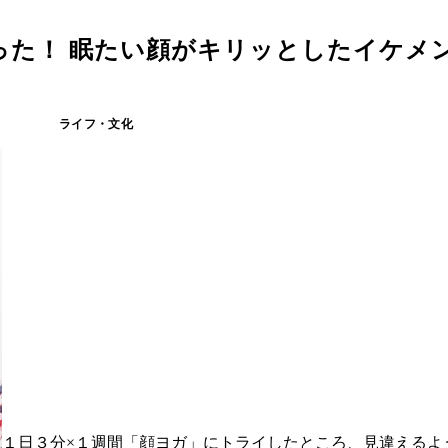
った！ 眠たい顔がキリッとしたイケメ
ライフ・文化
１日３分×１週間「顔ヨガ」にトライしたところ、見違えるよ