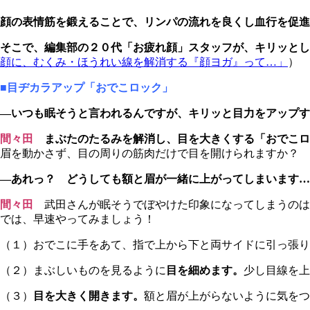
顔の表情筋を鍛えることで、リンパの流れを良くし血行を促進
そこで、編集部の２０代「お疲れ顔」スタッフが、キリッとし
顔に、むくみ・ほうれい線を解消する『顔ヨガ』って…」
）
■目ヂカラアップ「おでこロック」
―いつも眠そうと言われるんですが、キリッと目力をアップす
間々田
まぶたのたるみを解消し、目を大きくする「おでこロ
眉を動かさず、目の周りの筋肉だけで目を開けられますか？
―あれっ？ どうしても額と眉が一緒に上がってしまいます…
間々田
武田さんが眠そうでぼやけた印象になってしまうのは
では、早速やってみましょう！
（１）おでこに手をあて、指で上から下と両サイドに引っ張り
（２）まぶしいものを見るように
目を細めます。
少し目線を上
（３）
目を大きく開きます。
額と眉が上がらないように気をつ