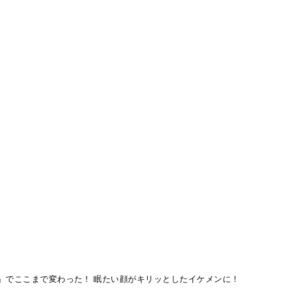
」でここまで変わった！ 眠たい顔がキリッとしたイケメンに！