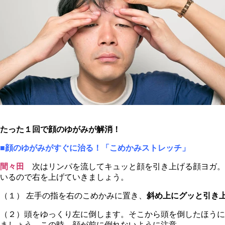
たった１回で顔のゆがみが解消！
■顔のゆがみがすぐに治る！「こめかみストレッチ」
間々田
次はリンパを流してキュッと顔を引き上げる顔ヨガ。
いるので右を上げていきましょう。
（１） 左手の指を右のこめかみに置き、
斜め上にグッと引き
（２）頭をゆっくり左に倒します。そこから頭を倒したほうに
ましょう。この時、顔が前に倒れないように注意。