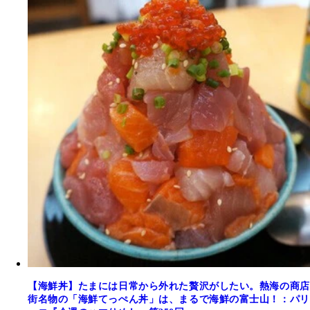
【海鮮丼】たまには日常から外れた贅沢がしたい。熱海の商店
街名物の「海鮮てっぺん丼」は、まるで海鮮の富士山！：パリ