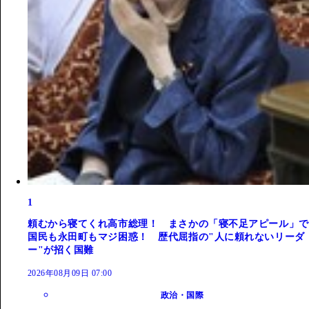
1
頼むから寝てくれ高市総理！ まさかの「寝不足アピール」で
国民も永田町もマジ困惑！ 歴代屈指の"人に頼れないリーダ
ー"が招く国難
2026年08月09日 07:00
政治・国際