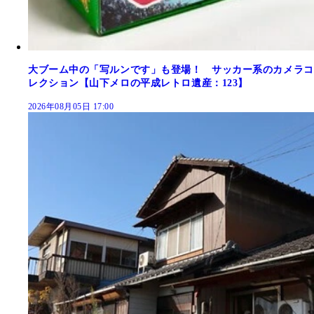
大ブーム中の「写ルンです」も登場！ サッカー系のカメラコ
レクション【山下メロの平成レトロ遺産：123】
2026年08月05日 17:00