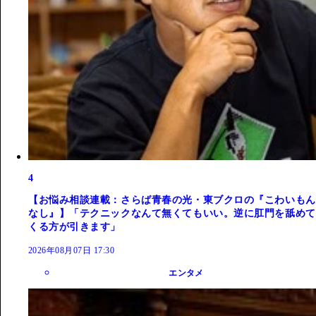
4
【お悩み相談連載：さらば青春の光・東ブクロの『こわいもん
なし』】「テクニックなんて無くてもいい。逆に肛門を舐めて
くる方が引きます」
2026年08月07日 17:30
エンタメ