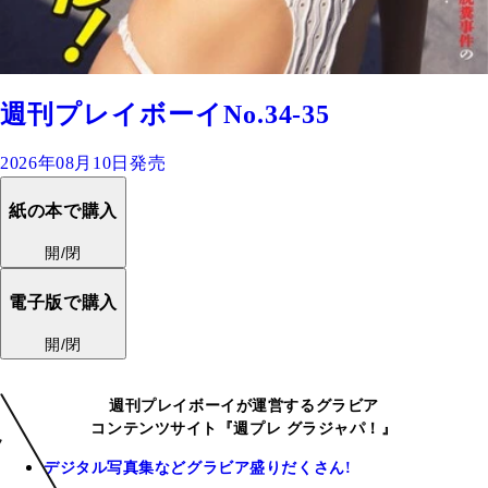
週刊プレイボーイNo.34-35
2026年08月10日発売
紙の本で購入
開/閉
電子版で購入
開/閉
週刊プレイボーイが運営するグラビア
コンテンツサイト『週プレ グラジャパ！』
デジタル写真集などグラビア盛りだくさん!