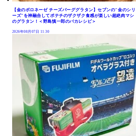
【金のボロネーゼ チーズバーググラタン】セブンの"金のシリ
ーズ"を神融合してポテチのザクザク食感が楽しい超絶肉マシ
のグラタン！＜野島慎一郎のバカレシピ＞
2026年08月07日 11:30