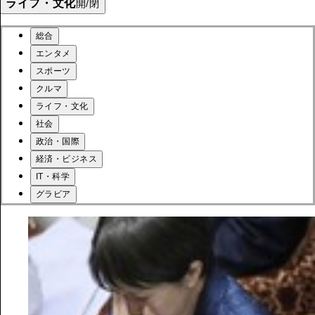
ライフ・文化
開/閉
総合
エンタメ
スポーツ
クルマ
ライフ・文化
社会
政治・国際
経済・ビジネス
IT・科学
グラビア