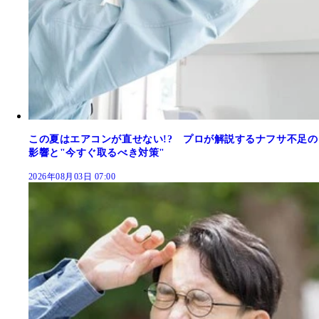
この夏はエアコンが直せない!? プロが解説するナフサ不足の
影響と"今すぐ取るべき対策"
2026年08月03日 07:00