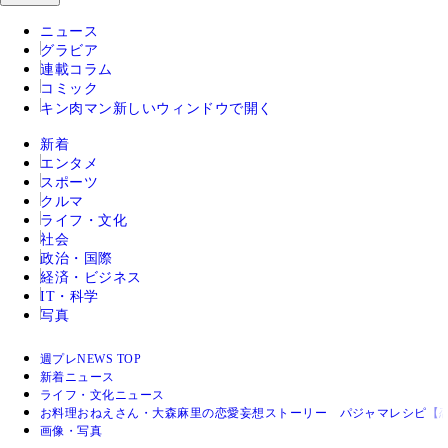
ニュース
グラビア
連載コラム
コミック
キン肉マン
新しいウィンドウで開く
新着
エンタメ
スポーツ
クルマ
ライフ・文化
社会
政治・国際
経済・ビジネス
IT・科学
写真
週プレNEWS TOP
新着ニュース
ライフ・文化ニュース
お料理おねえさん・大森麻里の恋愛妄想ストーリー パジャマレシピ【
画像・写真