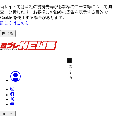
当サイトでは当社の提携先等がお客様のニーズ等について調
査・分析したり、お客様にお勧めの広告を表⽰する⽬的で
Cookie を使⽤する場合があります。
詳しくはこちら
閉じる
検
索
す
る
メニュ