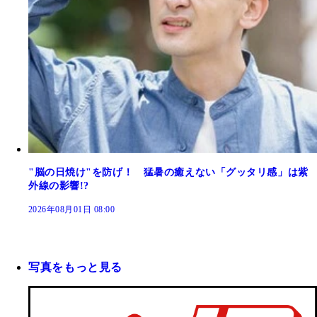
"脳の日焼け"を防げ！ 猛暑の癒えない「グッタリ感」は紫
外線の影響!?
2026年08月01日 08:00
写真をもっと見る