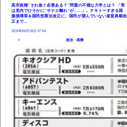
高市政権"それ急ぐ必要ある？"問題の不穏な力学とは？ 「実
は党内でひそかに"サナエ離れ"が......」。テキトーすぎる国
旗損壊罪＆国民投票法改正に、国民が望んでいない皇室典範改
正まで...
2026年06月28日 07:00
政治・国際