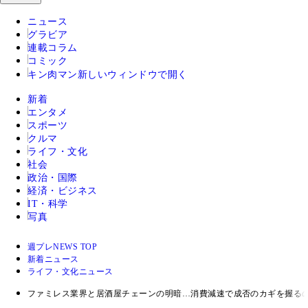
ニュース
グラビア
連載コラム
コミック
キン肉マン
新しいウィンドウで開く
新着
エンタメ
スポーツ
クルマ
ライフ・文化
社会
政治・国際
経済・ビジネス
IT・科学
写真
週プレNEWS TOP
新着ニュース
ライフ・文化ニュース
ファミレス業界と居酒屋チェーンの明暗…消費減速で成否のカギを握る