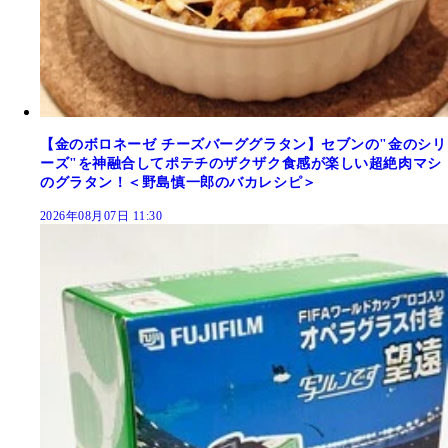
【金のボロネーゼ チーズバーググラタン】セブンの"金のシリ
ーズ"を神融合してポテチのザクザク食感が楽しい超絶肉マシ
のグラタン！＜野島慎一郎のバカレシピ＞
2026年08月07日 11:30