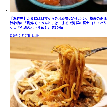
【海鮮丼】たまには日常から外れた贅沢がしたい。熱海の商店
街名物の「海鮮てっぺん丼」は、まるで海鮮の富士山！：パリ
ッコ『今週のハマりめし』第250回
2026年08月07日 11:40