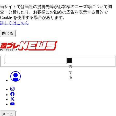
当サイトでは当社の提携先等がお客様のニーズ等について調
査・分析したり、お客様にお勧めの広告を表⽰する⽬的で
Cookie を使⽤する場合があります。
詳しくはこちら
閉じる
検
索
す
る
メニュ