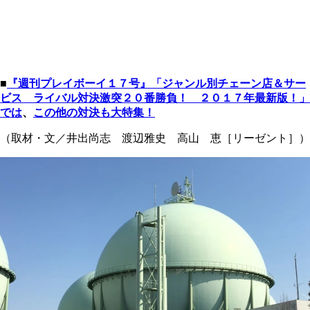
■
『週刊プレイボーイ１７号』「ジャンル別チェーン店＆サー
ビス ライバル対決激突２０番勝負！ ２０１７年最新版！」
では
、
この他の対決も大特集！
（取材・文／井出尚志 渡辺雅史 高山 恵［リーゼント］）