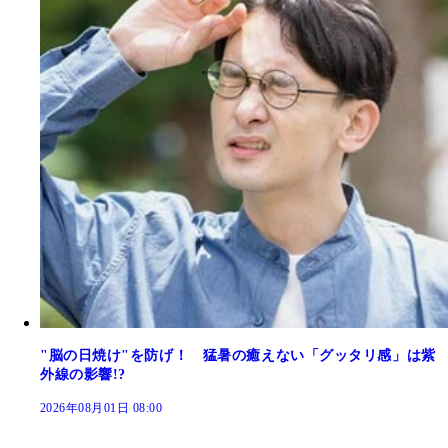
"脳の日焼け"を防げ！ 猛暑の癒えない「グッタリ感」は紫
外線の影響!?
2026年08月01日 08:00