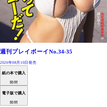
週刊プレイボーイNo.34-35
2026年08月10日発売
紙の本で購入
開/閉
電子版で購入
開/閉