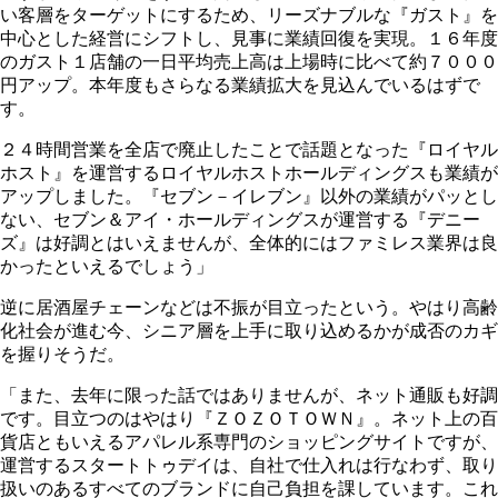
い客層をターゲットにするため、リーズナブルな『ガスト』を
中心とした経営にシフトし、見事に業績回復を実現。１６年度
のガスト１店舗の一日平均売上高は上場時に比べて約７０００
円アップ。本年度もさらなる業績拡大を見込んでいるはずで
す。
２４時間営業を全店で廃止したことで話題となった『ロイヤル
ホスト』を運営するロイヤルホストホールディングスも業績が
アップしました。『セブン－イレブン』以外の業績がパッとし
ない、セブン＆アイ・ホールディングスが運営する『デニー
ズ』は好調とはいえませんが、全体的にはファミレス業界は良
かったといえるでしょう」
逆に居酒屋チェーンなどは不振が目立ったという。やはり高齢
化社会が進む今、シニア層を上手に取り込めるかが成否のカギ
を握りそうだ。
「また、去年に限った話ではありませんが、ネット通販も好調
です。目立つのはやはり『ＺＯＺＯＴＯＷＮ』。ネット上の百
貨店ともいえるアパレル系専門のショッピングサイトですが、
運営するスタートトゥデイは、自社で仕入れは行なわず、取り
扱いのあるすべてのブランドに自己負担を課しています。これ