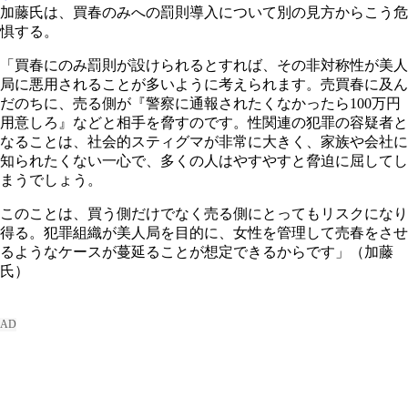
加藤氏は、買春のみへの罰則導入について別の見方からこう危
惧する。
「買春にのみ罰則が設けられるとすれば、その非対称性が美人
局に悪用されることが多いように考えられます。売買春に及ん
だのちに、売る側が『警察に通報されたくなかったら100万円
用意しろ』などと相手を脅すのです。性関連の犯罪の容疑者と
なることは、社会的スティグマが非常に大きく、家族や会社に
知られたくない一心で、多くの人はやすやすと脅迫に屈してし
まうでしょう。
このことは、買う側だけでなく売る側にとってもリスクになり
得る。犯罪組織が美人局を目的に、女性を管理して売春をさせ
るようなケースが蔓延ることが想定できるからです」（加藤
氏）