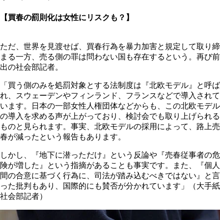
【買春の罰則化は女性にリスクも？】
ただ、世界を見渡せば、買春行為を暴力加害と規定して取り締
まる一方、売る側の罪は問わない国も存在するという。再び前
出の社会部記者。
「買う側のみを処罰対象とする法制度は『北欧モデル』と呼ば
れ、スウェーデンやフィンランド、フランスなどで導入されて
います。日本の一部女性人権団体などからも、この北欧モデル
の導入を求める声が上がっており、検討会でも取り上げられる
ものと見られます。事実、北欧モデルの採用によって、路上売
春が減ったという報告もあります。
しかし、『地下に潜っただけ』という反論や『売春従事者の危
険が増した』という指摘があることも事実です。また、『個人
間の合意に基づく行為に、司法が踏み込むべきではない』と言
った批判もあり、国際的にも賛否が分かれています」（大手紙
社会部記者）