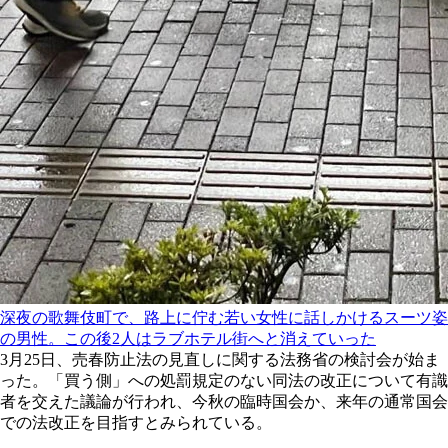
深夜の歌舞伎町で、路上に佇む若い女性に話しかけるスーツ姿
の男性。この後2人はラブホテル街へと消えていった
3月25日、売春防止法の見直しに関する法務省の検討会が始ま
った。「買う側」への処罰規定のない同法の改正について有識
者を交えた議論が行われ、今秋の臨時国会か、来年の通常国会
での法改正を目指すとみられている。