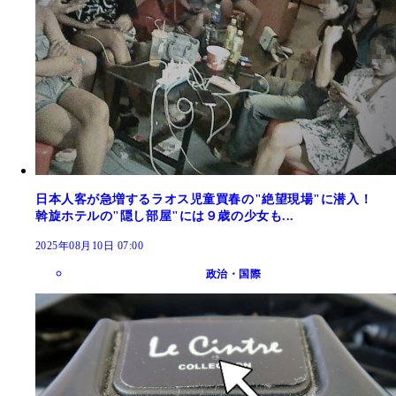
日本人客が急増するラオス児童買春の"絶望現場"に潜入！
斡旋ホテルの"隠し部屋"には９歳の少女も...
2025年08月10日 07:00
政治・国際