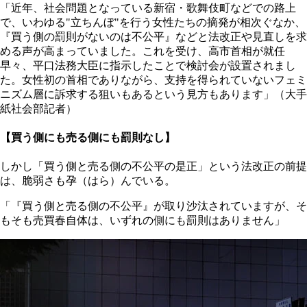
「近年、社会問題となっている新宿・歌舞伎町などでの路上
で、いわゆる"立ちんぼ"を行う女性たちの摘発が相次ぐなか、
『買う側の罰則がないのは不公平』などと法改正や見直しを求
める声が高まっていました。これを受け、高市首相が就任
早々、平口法務大臣に指示したことで検討会が設置されまし
た。女性初の首相でありながら、支持を得られていないフェミ
ニズム層に訴求する狙いもあるという見方もあります」（大手
紙社会部記者）
【買う側にも売る側にも罰則なし】
しかし「買う側と売る側の不公平の是正」という法改正の前提
は、脆弱さも孕（はら）んでいる。
「『買う側と売る側の不公平』が取り沙汰されていますが、そ
もそも売買春自体は、いずれの側にも罰則はありません」