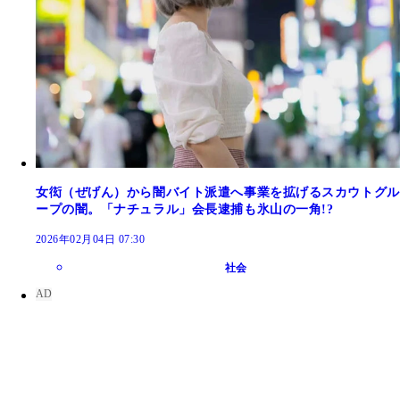
女衒（ぜげん）から闇バイト派遣へ事業を拡げるスカウトグル
ープの闇。「ナチュラル」会長逮捕も氷山の一角!?
2026年02月04日 07:30
社会