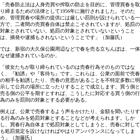
「売春防止法は人身売買や搾取の防止を目的に、管理買春を取
り締まるための法律として1956年に施行されました。そのた
め、管理買春や場所の提供には厳しい罰則が設けられている一
方で、二者間の売買春自体は禁止こそされていますが、処罰の
対象とされていない。処罰の対象とされていないということ
は、摘発や逮捕もされないということです」（加藤氏）
では、新宿の大久保公園周辺などで春を売る立ちんぼは、一体
なぜ逮捕されているのか。
「彼女たちが取り締られているのは売春行為そのものではな
く、『勧誘』や『客待ち』です。これらは、公衆の面前で売春
の相手を勧誘したり、売春の意思があることを不特定多数に明
示して公共の場所に立ったりすることで成立します。買う側と
売る側の公平を期すとすれば、こうしたに対応する買う側の行
為のみを罰則の対象とする必要がある。
例えば、公衆で売春するよう声をかけたり、金額を聞いたりす
る行為のみを処罰対象とすることなどが考えられます。しか
し、買春行為自体まで処罰対象としてしまうと、売春に対して
も処罰規定を設けなければやはりアンバランスになってしま
う」（加藤氏）