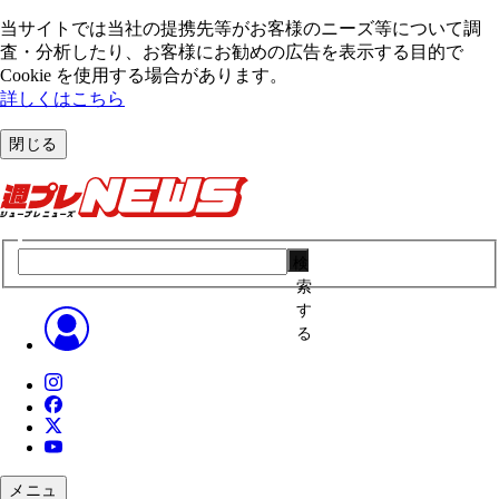
当サイトでは当社の提携先等がお客様のニーズ等について調
査・分析したり、お客様にお勧めの広告を表⽰する⽬的で
Cookie を使⽤する場合があります。
詳しくはこちら
閉じる
検
索
す
る
メニュ