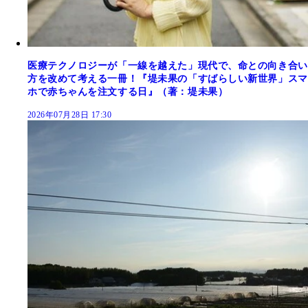
医療テクノロジーが「一線を越えた」現代で、命との向き合い
方を改めて考える一冊！『堤未果の「すばらしい新世界」スマ
ホで赤ちゃんを注文する日』（著：堤未果）
2026年07月28日 17:30