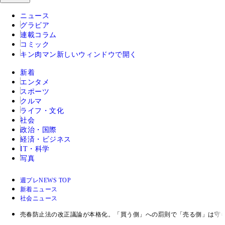
ニュース
グラビア
連載コラム
コミック
キン肉マン
新しいウィンドウで開く
新着
エンタメ
スポーツ
クルマ
ライフ・文化
社会
政治・国際
経済・ビジネス
IT・科学
写真
週プレNEWS TOP
新着ニュース
社会ニュース
売春防止法の改正議論が本格化。「買う側」への罰則で「売る側」は守