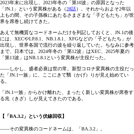
2023年末に出現し、2023年冬の「第10波」の原因となった
「JN.1」という変異株がある（
28話
）。それからおよそ2年以
上もの間、その子孫株にあたるさまざまな「子どもたち」が世
界を席巻し続けてきた。
あえて無機質なコードネームだけを列記しておくと、JN.1の後
には、XECやLP.8.1、NB.1.8.1、XFGなどの「子どもたち」が
出現し、世界各国で流行の波を繰り返していた。ちなみに参考
まで、日本では、2024年冬の「第12波」はXEC、2025年夏の
「第13波」はNB.1.8.1という変異株が主役だった。
――しかし、盛者必衰は世の常。新型コロナ変異株の主役だっ
た「JN.1一族」に、ここにきて翳（かげ）りが見え始めてい
る。
「JN.1一族」からかけ離れた、まったく新しい変異株が席巻す
る兆（きざ）しが見えてきたのである。
【「BA.3.2」という伏線回収】
――その変異株のコードネームは、「BA.3.2」。