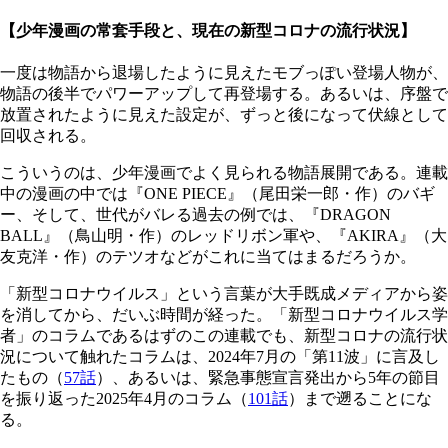
【少年漫画の常套手段と、現在の新型コロナの流行状況】
一度は物語から退場したように見えたモブっぽい登場人物が、
物語の後半でパワーアップして再登場する。あるいは、序盤で
放置されたように見えた設定が、ずっと後になって伏線として
回収される。
こういうのは、少年漫画でよく見られる物語展開である。連載
中の漫画の中では『ONE PIECE』（尾田栄一郎・作）のバギ
ー、そして、世代がバレる過去の例では、『DRAGON
BALL』（鳥山明・作）のレッドリボン軍や、『AKIRA』（大
友克洋・作）のテツオなどがこれに当てはまるだろうか。
「新型コロナウイルス」という言葉が大手既成メディアから姿
を消してから、だいぶ時間が経った。「新型コロナウイルス学
者」のコラムであるはずのこの連載でも、新型コロナの流行状
況について触れたコラムは、2024年7月の「第11波」に言及し
たもの（
57話
）、あるいは、緊急事態宣言発出から5年の節目
を振り返った2025年4月のコラム（
101話
）まで遡ることにな
る。