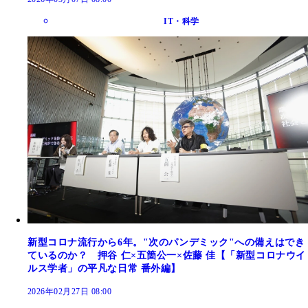
IT・科学
新型コロナ流行から6年。"次のパンデミック"への備えはでき
ているのか？ 押谷 仁×五箇公一×佐藤 佳【「新型コロナウイ
ルス学者」の平凡な日常 番外編】
2026年02月27日 08:00