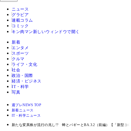
ニュース
グラビア
連載コラム
コミック
キン肉マン
新しいウィンドウで開く
新着
エンタメ
スポーツ
クルマ
ライフ・文化
社会
政治・国際
経済・ビジネス
IT・科学
写真
週プレNEWS TOP
新着ニュース
IT・科学ニュース
新たな変異株が流行の兆し!? 蝉とバギーとBA.3.2（前編）【「新型