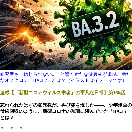
研究者も「信じられない...」と驚く新たな変異株が出現。新た
なオミクロン「BA.3.2」とは？（イラストはイメージです）
連載【「新型コロナウイルス学者」の平凡な日常】第166話
忘れられたはずの変異株が、再び姿を現した――。少年漫画の
伏線回収のように、新型コロナの系譜に潜んでいた「BA.3」
とは？
＊ ＊ ＊