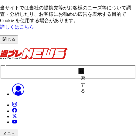
当サイトでは当社の提携先等がお客様のニーズ等について調
査・分析したり、お客様にお勧めの広告を表⽰する⽬的で
Cookie を使⽤する場合があります。
詳しくはこちら
閉じる
検
索
す
る
メニュ