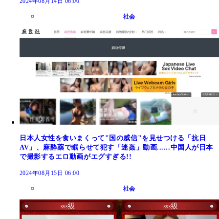
2024年08月14日 06:00
社会
日本人女性を食いまくって"国の威信"を見せつける「抗日
AV」、麻酔薬で眠らせて犯す「迷姦」動画......中国人が日本
で撮影するエロ動画がエグすぎる!!
2024年08月15日 06:00
社会