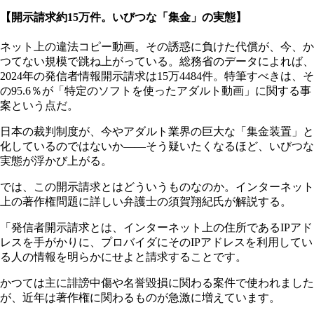
【開示請求約15万件。いびつな「集金」の実態】
ネット上の違法コピー動画。その誘惑に負けた代償が、今、か
つてない規模で跳ね上がっている。総務省のデータによれば、
2024年の発信者情報開示請求は15万4484件。特筆すべきは、そ
の95.6％が「特定のソフトを使ったアダルト動画」に関する事
案という点だ。
日本の裁判制度が、今やアダルト業界の巨大な「集金装置」と
化しているのではないか――そう疑いたくなるほど、いびつな
実態が浮かび上がる。
では、この開示請求とはどういうものなのか。インターネット
上の著作権問題に詳しい弁護士の須賀翔紀氏が解説する。
「発信者開示請求とは、インターネット上の住所であるIPアド
レスを手がかりに、プロバイダにそのIPアドレスを利用してい
る人の情報を明らかにせよと請求することです。
かつては主に誹謗中傷や名誉毀損に関わる案件で使われました
が、近年は著作権に関わるものが急激に増えています。