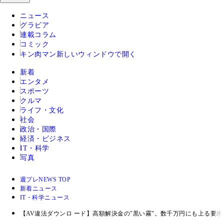
ニュース
グラビア
連載コラム
コミック
キン肉マン
新しいウィンドウで開く
新着
エンタメ
スポーツ
クルマ
ライフ・文化
社会
政治・国際
経済・ビジネス
IT・科学
写真
週プレNEWS TOP
新着ニュース
IT・科学ニュース
【AV違法ダウンロ ード】高額解決金の"黒い霧"。数千万円にも上る要求が