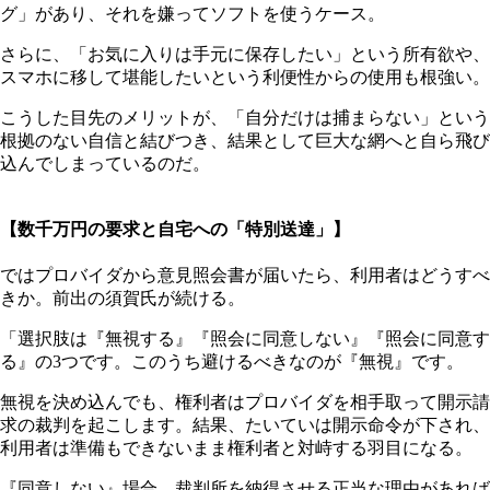
グ」があり、それを嫌ってソフトを使うケース。
さらに、「お気に入りは手元に保存したい」という所有欲や、
スマホに移して堪能したいという利便性からの使用も根強い。
こうした目先のメリットが、「自分だけは捕まらない」という
根拠のない自信と結びつき、結果として巨大な網へと自ら飛び
込んでしまっているのだ。
【数千万円の要求と自宅への「特別送達」】
ではプロバイダから意見照会書が届いたら、利用者はどうすべ
きか。前出の須賀氏が続ける。
「選択肢は『無視する』『照会に同意しない』『照会に同意す
る』の3つです。このうち避けるべきなのが『無視』です。
無視を決め込んでも、権利者はプロバイダを相手取って開示請
求の裁判を起こします。結果、たいていは開示命令が下され、
利用者は準備もできないまま権利者と対峙する羽目になる。
『同意しない』場合、裁判所を納得させる正当な理由があれば