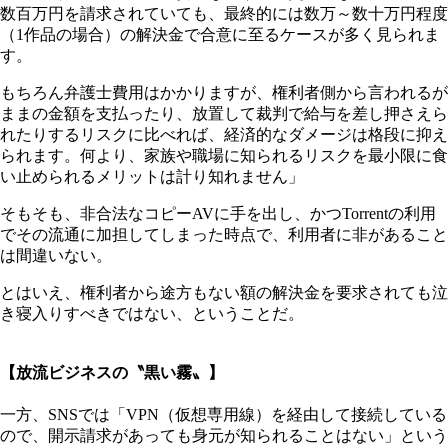
数百万円を請求されていても、最終的には数万～数十万円程度
（1作品の場合）の解決金で合意に至るケースが多く見られま
す。
もちろん弁護士費用はかかりますが、権利者側から言われるが
ままの金額を支払ったり、放置して裁判で給与を差し押さえら
れたりするリスクに比べれば、経済的なダメージは格段に抑え
られます。何より、家族や職場に知られるリスクを最小限に食
い止められるメリットは計り知れません」
そもそも、非合法なコピーAVに手を出し、かつTorrentの利用
でその流通に加担してしまった時点で、利用者に非があること
は間違いない。
とはいえ、権利者から途方もない額の解決金を要求されても泣
き寝入りすべきではない、ということだ。
【放流ビジネスの〝黒い霧〟】
一方、SNSでは「VPN（仮想専用線）を経由して接続している
ので、開示請求があっても身元が知られることはない」という