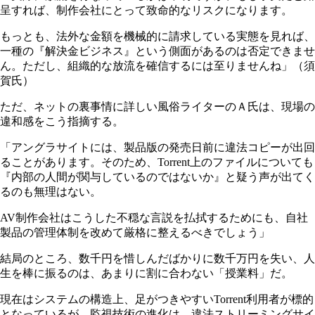
呈すれば、制作会社にとって致命的なリスクになります。
もっとも、法外な金額を機械的に請求している実態を見れば、
一種の『解決金ビジネス』という側面があるのは否定できませ
ん。ただし、組織的な放流を確信するには至りませんね」（須
賀氏）
ただ、ネットの裏事情に詳しい風俗ライターのＡ氏は、現場の
違和感をこう指摘する。
「アングラサイトには、製品版の発売日前に違法コピーが出回
ることがあります。そのため、Torrent上のファイルについても
『内部の人間が関与しているのではないか』と疑う声が出てく
るのも無理はない。
AV制作会社はこうした不穏な言説を払拭するためにも、自社
製品の管理体制を改めて厳格に整えるべきでしょう」
結局のところ、数千円を惜しんだばかりに数千万円を失い、人
生を棒に振るのは、あまりに割に合わない「授業料」だ。
現在はシステムの構造上、足がつきやすいTorrent利用者が標的
となっているが、監視技術の進化は、違法ストリーミングサイ