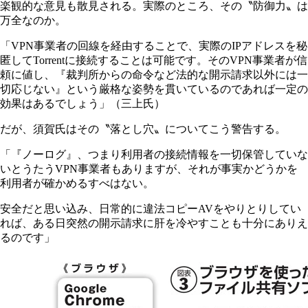
楽観的な意見も散見される。実際のところ、その〝防御力〟は
万全なのか。
「VPN事業者の回線を経由することで、実際のIPアドレスを秘
匿してTorrentに接続することは可能です。そのVPN事業者が信
頼に値し、『裁判所からの命令など法的な開示請求以外には一
切応じない』という厳格な姿勢を貫いているのであれば一定の
効果はあるでしょう」（三上氏）
だが、須賀氏はその〝落とし穴〟についてこう警告する。
「『ノーログ』、つまり利用者の接続情報を一切保管していな
いとうたうVPN事業者もありますが、それが事実かどうかを
利用者が確かめるすべはない。
安全だと思い込み、日常的に違法コピーAVをやりとりしてい
れば、ある日突然の開示請求に肝を冷やすことも十分にありえ
るのです」