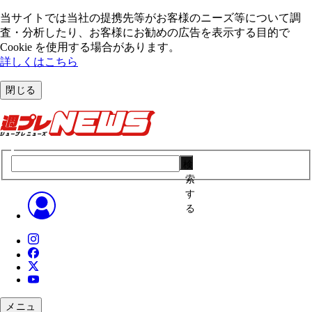
当サイトでは当社の提携先等がお客様のニーズ等について調
査・分析したり、お客様にお勧めの広告を表⽰する⽬的で
Cookie を使⽤する場合があります。
詳しくはこちら
閉じる
検
索
す
る
メニュ