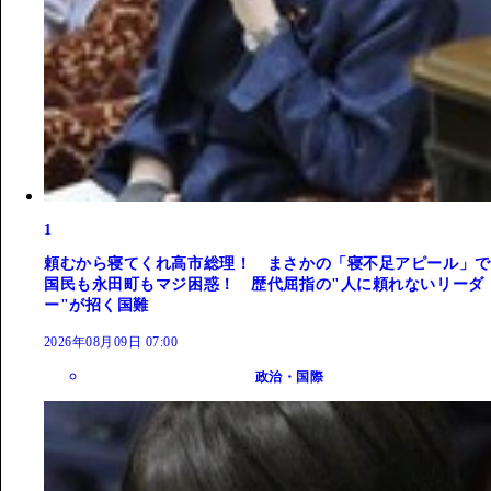
1
頼むから寝てくれ高市総理！ まさかの「寝不足アピール」で
国民も永田町もマジ困惑！ 歴代屈指の"人に頼れないリーダ
ー"が招く国難
2026年08月09日 07:00
政治・国際