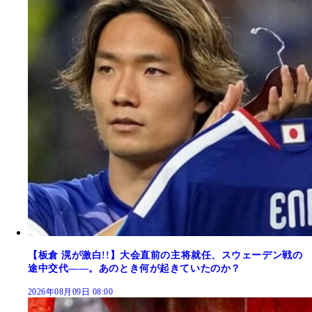
【板倉 滉が激白!!】大会直前の主将就任、スウェーデン戦の
途中交代――。あのとき何が起きていたのか？
2026年08月09日 08:00