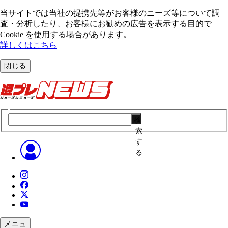
当サイトでは当社の提携先等がお客様のニーズ等について調
査・分析したり、お客様にお勧めの広告を表⽰する⽬的で
Cookie を使⽤する場合があります。
詳しくはこちら
閉じる
検
索
す
る
メニュ