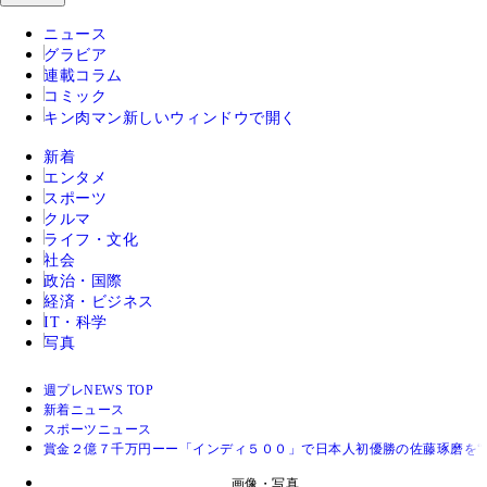
ニュース
グラビア
連載コラム
コミック
キン肉マン
新しいウィンドウで開く
新着
エンタメ
スポーツ
クルマ
ライフ・文化
社会
政治・国際
経済・ビジネス
IT・科学
写真
週プレNEWS TOP
新着ニュース
スポーツニュース
賞金２億７千万円ーー「インディ５００」で日本人初優勝の佐藤琢磨を“
画像・写真