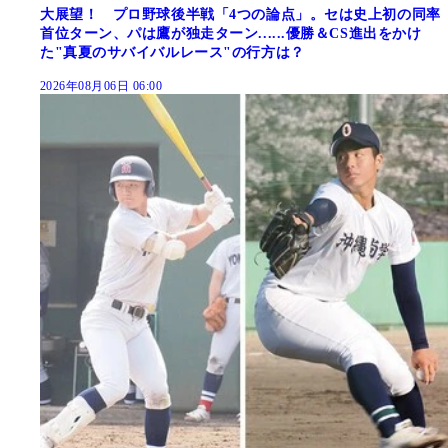
大展望！ プロ野球後半戦「4つの論点」。セは史上初の同率
首位ターン、パは鷹が独走ターン......優勝＆CS進出をかけ
た"真夏のサバイバルレース"の行方は？
2026年08月06日 06:00