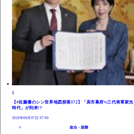
5
【#佐藤優のシン世界地図探索172】「高市幕府≒三代将軍家光
時代」が到来!?
2026年08月07日 07:00
政治・国際