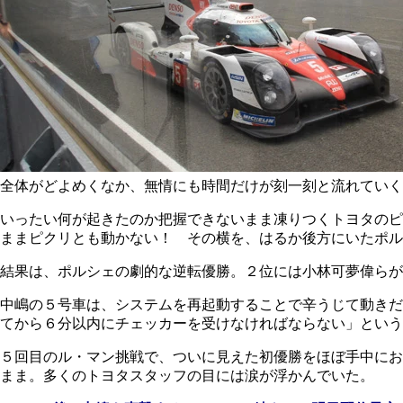
全体がどよめくなか、無情にも時間だけが刻一刻と流れていく
いったい何が起きたのか把握できないまま凍りつくトヨタのピ
ままピクリとも動かない！ その横を、はるか後方にいたポル
結果は、ポルシェの劇的な逆転優勝。２位には小林可夢偉らが
中嶋の５号車は、システムを再起動することで辛うじて動きだ
てから６分以内にチェッカーを受けなければならない」という
５回目のル・マン挑戦で、ついに見えた初優勝をほぼ手中にお
まま。多くのトヨタスタッフの目には涙が浮かんでいた。