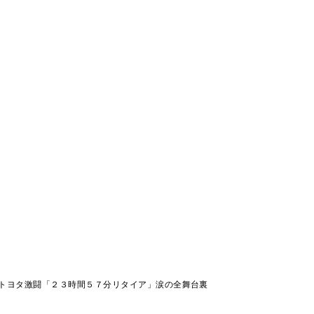
トヨタ激闘「２３時間５７分リタイア」涙の全舞台裏