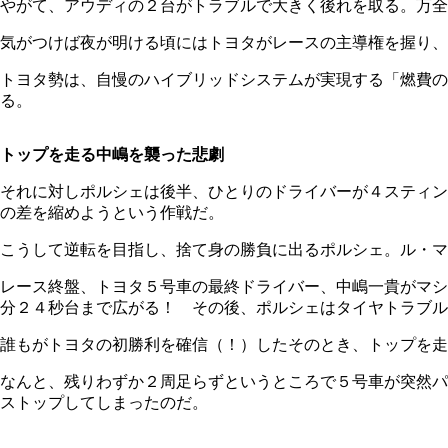
やがて、アウディの２台がトラブルで大きく後れを取る。万全
気がつけば夜が明ける頃にはトヨタがレースの主導権を握り、
トヨタ勢は、自慢のハイブリッドシステムが実現する「燃費の
る。
トップを走る中嶋を襲った悲劇
それに対しポルシェは後半、ひとりのドライバーが４スティン
の差を縮めようという作戦だ。
こうして逆転を目指し、捨て身の勝負に出るポルシェ。ル・マ
レース終盤、トヨタ５号車の最終ドライバー、中嶋一貴がマシ
分２４秒台まで広がる！ その後、ポルシェはタイヤトラブル
誰もがトヨタの初勝利を確信（！）したそのとき、トップを走
なんと、残りわずか２周足らずというところで５号車が突然パ
ストップしてしまったのだ。