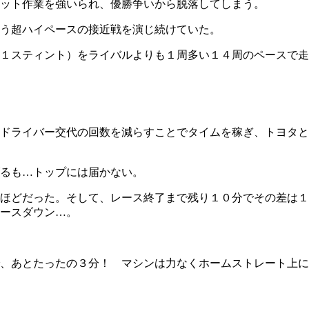
ット作業を強いられ、優勝争いから脱落してしまう。
う超ハイペースの接近戦を演じ続けていた。
１スティント）をライバルよりも１周多い１４周のペースで走
ドライバー交代の回数を減らすことでタイムを稼ぎ、トヨタと
るも…トップには届かない。
ほどだった。そして、レース終了まで残り１０分でその差は１
ースダウン…。
、あとたったの３分！ マシンは力なくホームストレート上に