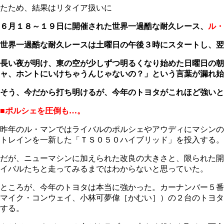
たため、結果はリタイア扱いに
６月１８～１９日に開催された世界一過酷な耐久レース、
ル・
世界一過酷な耐久レースは土曜日の午後３時にスタートし、翌
長い夜が明け、東の空が少しずつ明るくなり始めた日曜日の朝
ャ、ホントにいけちゃうんじゃないの？」という言葉が漏れ始
そう、今だから打ち明けるが、今年のトヨタがこれほど強いと
■ポルシェを圧倒も…。
昨年のル・マンではライバルのポルシェやアウディにマシンの
トレインを一新した「ＴＳ０５０ハイブリッド」を投入する。
だが、ニューマシンに加えられた改良の大きさと、限られた開
イバルたちと走ってみるまではわからないと思っていた。
ところが、今年のトヨタは本当に強かった。カーナンバー５番
マイク・コンウェイ、小林可夢偉［かむい］）の２台のトヨタ
する。