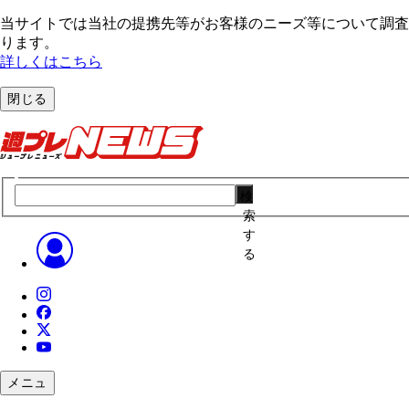
当サイトでは当社の提携先等がお客様のニーズ等について調査・
ります。
詳しくはこちら
閉じる
検
索
す
る
メニュ