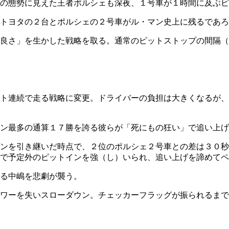
の態勢に見えた王者ポルシェも深夜、１号車が１時間に及ぶピ
トヨタの２台とポルシェの２号車がル・マン史上に残るであろ
良さ」を生かした戦略を取る。通常のピットストップの間隔（
ト連続で走る戦略に変更。ドライバーの負担は大きくなるが、
ン最多の通算１７勝を誇る彼らが「死にもの狂い」で追い上げ
ンを引き継いだ時点で、２位のポルシェ２号車との差は３０秒
で予定外のピットインを強（し）いられ、追い上げを諦めてペ
る中嶋を悲劇が襲う。
ワーを失いスローダウン。チェッカーフラッグが振られるまで