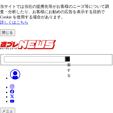
当サイトでは当社の提携先等がお客様のニーズ等について調
査・分析したり、お客様にお勧めの広告を表⽰する⽬的で
Cookie を使⽤する場合があります。
詳しくはこちら
閉じる
検
索
す
る
メニュ