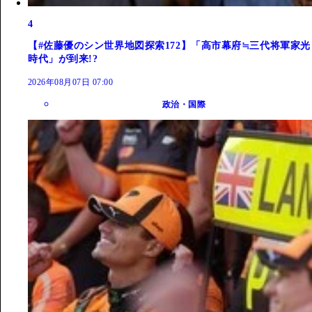
4
【#佐藤優のシン世界地図探索172】「高市幕府≒三代将軍家光
時代」が到来!?
2026年08月07日 07:00
政治・国際