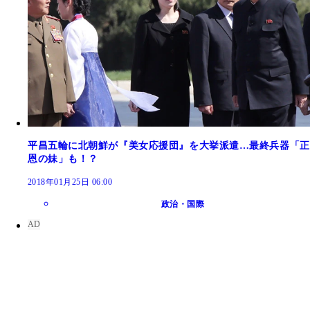
平昌五輪に北朝鮮が『美女応援団』を大挙派遣…最終兵器「正
恩の妹」も！？
2018年01月25日 06:00
政治・国際