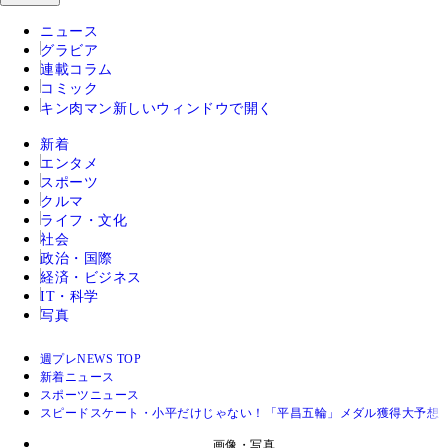
ニュース
グラビア
連載コラム
コミック
キン肉マン
新しいウィンドウで開く
新着
エンタメ
スポーツ
クルマ
ライフ・文化
社会
政治・国際
経済・ビジネス
IT・科学
写真
週プレNEWS TOP
新着ニュース
スポーツニュース
スピードスケート・小平だけじゃない！「平昌五輪」メダル獲得大予想
画像・写真